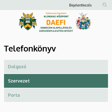
Telefonkönyv
Ugrás
Anonim
Bejelentkezés
a
Felhasználói
|
tartalomra
fiók
Debreceni
menüje
Alapellátási
és
Telefonkönyv
Egészségfejlesztési
Intézet