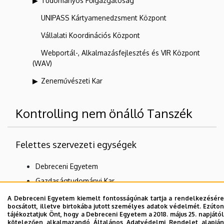
Tudományos Főigazgatóság
UNIPASS Kártyamenedzsment Központ
Vállalati Koordinációs Központ
Webportál-, Alkalmazásfejlesztés és VIR Központ
(WAV)
Zeneművészeti Kar
Kontrolling nem önálló Tanszék
Felettes szervezeti egységek
Debreceni Egyetem
Gazdaságtudományi Kar
Számviteli és Pénzügyi Intézet
A Debreceni Egyetem kiemelt fontosságúnak tartja a rendelkezésére
bocsátott, illetve birtokába jutott személyes adatok védelmét. Ezúton
tájékoztatjuk Önt, hogy a Debreceni Egyetem a 2018. május 25. napjától
kötelezően alkalmazandó Általános Adatvédelmi Rendelet alapján