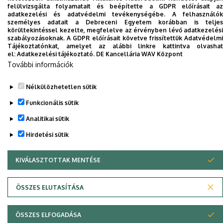
felülvizsgálta folyamatait és beépítette a GDPR előírásait az
Dolgozói adatmódosítás igénylése a DE
adatkezelési és adatvédelmi tevékenységébe. A felhasználók
telefonkönyvében
|
Külső személyek rögzítése a
személyes adatait a Debreceni Egyetem korábban is teljes
körültekintéssel kezelte, megfelelve az érvényben lévő adatkezelési
DE telefonkönyvében
|
Súgó
|
Hibabejelentés
szabályozásoknak. A GDPR előírásait követve frissítettük Adatvédelmi
Tájékoztatónkat, amelyet az alábbi linkre kattintva olvashat
el:
Adatkezelési tájékoztató.
DE Kancellária WAV Központ
További információk
Nélkülözhetetlen sütik
Funkcionális sütik
Analitikai sütik
Hirdetési sütik
Adatvédelem
Adatvédelem
KIVÁLASZTOTTAK MENTÉSE
WITHDRAW CONSENT
Szerzői jog © 2026 Unideb
ÖSSZES ELUTASÍTÁSA
ÖSSZES ELFOGADÁSA