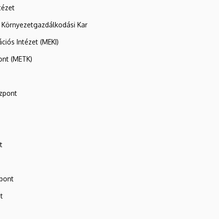
tézet
 Környezetgazdálkodási Kar
ációs Intézet (MEKI)
ont (METK)
zpont
t
zpont
t