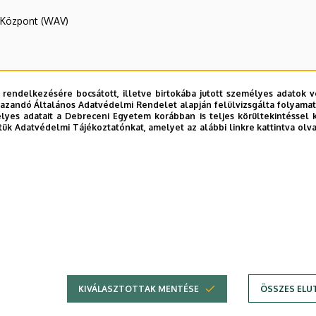
R Központ (WAV)
ztály
 rendelkezésére bocsátott, illetve birtokába jutott személyes adatok v
azandó Általános Adatvédelmi Rendelet alapján felülvizsgálta folyamata
yes adatait a Debreceni Egyetem korábban is teljes körültekintéssel 
tük Adatvédelmi Tájékoztatónkat, amelyet az alábbi linkre kattintva olv
NK)
E telefonkönyvében
|
Külső személyek rögzítése a DE te
KIVÁLASZTOTTAK MENTÉSE
ÖSSZES ELU