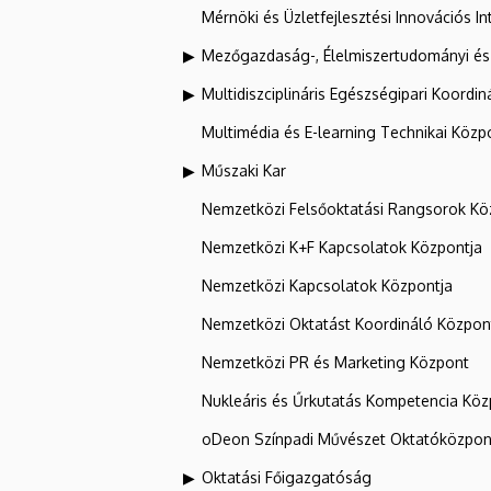
Mérnöki és Üzletfejlesztési Innovációs In
Mezőgazdaság-, Élelmiszertudományi és
Multidiszciplináris Egészségipari Koordin
Multimédia és E-learning Technikai Közp
Műszaki Kar
Nemzetközi Felsőoktatási Rangsorok Kö
Nemzetközi K+F Kapcsolatok Központja
Nemzetközi Kapcsolatok Központja
Nemzetközi Oktatást Koordináló Közpon
Nemzetközi PR és Marketing Központ
Nukleáris és Űrkutatás Kompetencia Kö
oDeon Színpadi Művészet Oktatóközpon
Oktatási Főigazgatóság