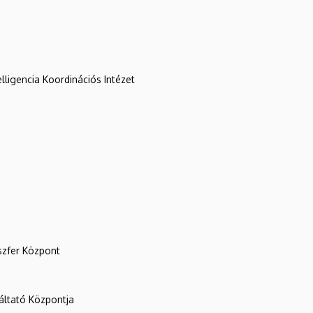
lligencia Koordinációs Intézet
szfer Központ
ltató Központja