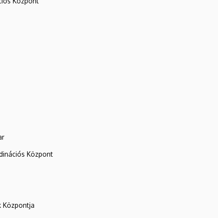
iós Központ
ar
rdinációs Központ
k Központja