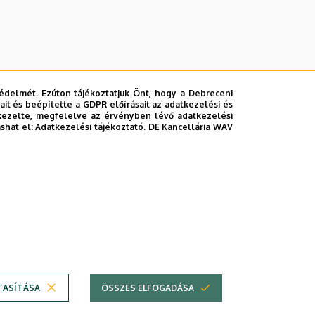
édelmét. Ezúton tájékoztatjuk Önt, hogy a Debreceni
it és beépítette a GDPR előírásait az adatkezelési és
kezelte, megfelelve az érvényben lévő adatkezelési
ashat el:
Adatkezelési tájékoztató.
DE Kancellária WAV
lefonkönyvében
|
Súgó
|
Hibabejelentés
TASÍTÁSA
ÖSSZES ELFOGADÁSA