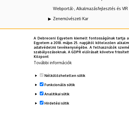
Webportál-, Alkalmazásfejlesztés és VI
Zeneművészeti Kar
DEENK Kutatástámogatási Os
A Debreceni Egyetem kiemelt fontosságúnak tartja a
Egyetem a 2018. május 25. napjától kötelezően alkalm
adatvédelmi tevékenységébe. A felhasználók személ
szabályozásoknak. A GDPR előírásait követve frissítet
Felettes szervezeti egységek
Központ
További információk
Debreceni Egyetem
Nélkülözhetetlen sütik
DE Egyetemi és Nemzeti Könyvtár (DEE
Funkcionális sütik
Analitikai sütik
Dolgozói adatmódosítás igénylése a D
Hirdetési sütik
WITHDRAW CONSENT