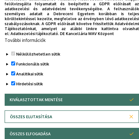
felülvizsgálta folyamatait és beépítette a GDPR előírásait az
Dolgozói adatmódosítás igénylése a DE
adatkezelési és adatvédelmi tevékenységébe. A felhasználók
telefonkönyvében
|
Külső személyek rögzítése a
személyes adatait a Debreceni Egyetem korábban is teljes
körültekintéssel kezelte, megfelelve az érvényben lévő adatkezelési
DE telefonkönyvében
|
Súgó
|
Hibabejelentés
szabályozásoknak. A GDPR előírásait követve frissítettük Adatvédelmi
Tájékoztatónkat, amelyet az alábbi linkre kattintva olvashat
el:
Adatkezelési tájékoztató.
DE Kancellária WAV Központ
További információk
Nélkülözhetetlen sütik
Funkcionális sütik
Analitikai sütik
Hirdetési sütik
Adatvédelem
Adatvédelem
KIVÁLASZTOTTAK MENTÉSE
WITHDRAW CONSENT
Szerzői jog © 2026 Unideb
ÖSSZES ELUTASÍTÁSA
ÖSSZES ELFOGADÁSA