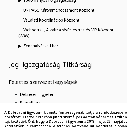
Tudományos Főigazgatóság
UNIPASS Kártyamenedzsment Központ
Vállalati Koordinációs Központ
Webportál-, Alkalmazásfejlesztés és VIR Központ
(WAV)
Zeneművészeti Kar
Jogi Igazgatóság Titkárság
Felettes szervezeti egységek
Debreceni Egyetem
Kancellária
Jogi Igazgatóság
A Debreceni Egyetem kiemelt fontosságúnak tartja a rendelkezésére
bocsátott, illetve birtokába jutott személyes adatok védelmét. Ezúton
tájékoztatjuk Önt, hogy a Debreceni Egyetem a 2018. május 25. napjától
kötelezően alkalmazandó Általános Adatvédelmi Rendelet alapján