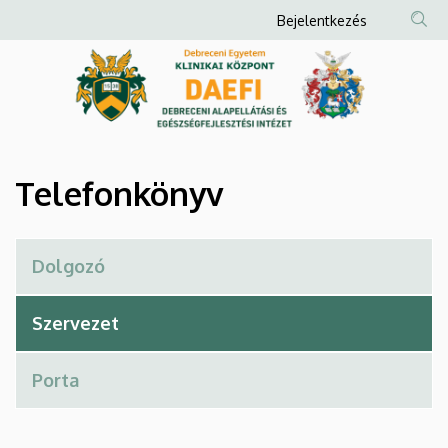
Telefonkönyv
Ugrás
Anonim
Bejelentkezés
a
Felhasználói
|
tartalomra
fiók
Debreceni
menüje
Alapellátási
és
Telefonkönyv
Egészségfejlesztési
Intézet