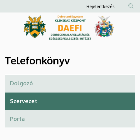
Telefonkönyv
Ugrás
Anonim
Bejelentkezés
a
Felhasználói
|
tartalomra
fiók
Debreceni
menüje
Alapellátási
és
Telefonkönyv
Egészségfejlesztési
Intézet