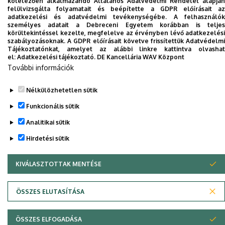
kötelezően alkalmazandó Általános Adatvédelmi Rendelet alapján
Dolgozói adatmódosítás igénylése a DE
felülvizsgálta folyamatait és beépítette a GDPR előírásait az
adatkezelési és adatvédelmi tevékenységébe. A felhasználók
telefonkönyvében
|
Külső személyek rögzítése a
személyes adatait a Debreceni Egyetem korábban is teljes
DE telefonkönyvében
|
Súgó
|
Hibabejelentés
körültekintéssel kezelte, megfelelve az érvényben lévő adatkezelési
szabályozásoknak. A GDPR előírásait követve frissítettük Adatvédelmi
Tájékoztatónkat, amelyet az alábbi linkre kattintva olvashat
el:
Adatkezelési tájékoztató.
DE Kancellária WAV Központ
További információk
Nélkülözhetetlen sütik
Funkcionális sütik
Analitikai sütik
Adatvédelem
Adatvédelem
Hirdetési sütik
KIVÁLASZTOTTAK MENTÉSE
WITHDRAW CONSENT
Szerzői jog © 2026 Unideb
ÖSSZES ELUTASÍTÁSA
ÖSSZES ELFOGADÁSA