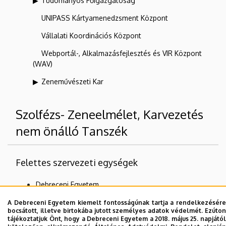
Tudományos Főigazgatóság
UNIPASS Kártyamenedzsment Központ
Vállalati Koordinációs Központ
Webportál-, Alkalmazásfejlesztés és VIR Központ
(WAV)
Zeneművészeti Kar
Szolfézs- Zeneelmélet, Karvezetés
nem önálló Tanszék
Felettes szervezeti egységek
Debreceni Egyetem
Zeneművészeti Kar
A Debreceni Egyetem kiemelt fontosságúnak tartja a rendelkezésére
bocsátott, illetve birtokába jutott személyes adatok védelmét. Ezúton
tájékoztatjuk Önt, hogy a Debreceni Egyetem a 2018. május 25. napjától