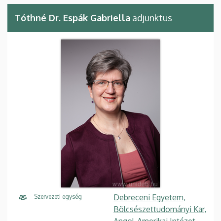
Tóthné Dr. Espák Gabriella
adjunktus
Debreceni Egyetem,
Szervezeti egység
Bölcsészettudományi Kar,