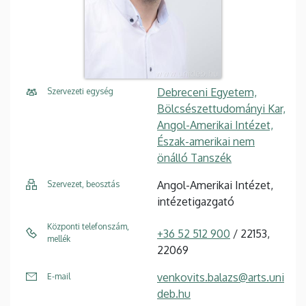
Debreceni Egyetem,
Szervezeti egység
Bölcsészettudományi Kar,
Angol-Amerikai Intézet,
Észak-amerikai nem
önálló Tanszék
Angol-Amerikai Intézet,
Szervezet, beosztás
intézetigazgató
Központi telefonszám,
+36 52 512 900
/ 22153,
mellék
22069
venkovits.balazs@arts.uni
E-mail
deb.hu