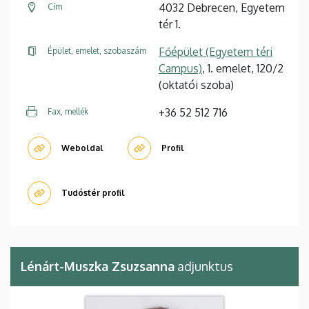
4032 Debrecen, Egyetem
Cím
tér 1.
Főépület (Egyetem téri
Épület, emelet, szobaszám
Campus)
, 1. emelet, 120/2
(oktatói szoba)
+36 52 512 716
Fax, mellék
Weboldal
Profil
Tudóstér profil
Lénárt-Muszka Zsuzsanna
adjunktus