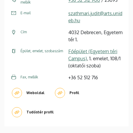
+36 52 512 900
/ 23093
mellék
szathmari.judit@arts.unid
E-mail
eb.hu
4032 Debrecen, Egyetem
Cím
tér 1.
Főépület (Egyetem téri
Épület, emelet, szobaszám
Campus)
, 1. emelet, 108/1
(oktatói szoba)
+36 52 512 716
Fax, mellék
Weboldal
Profil
Tudóstér profil