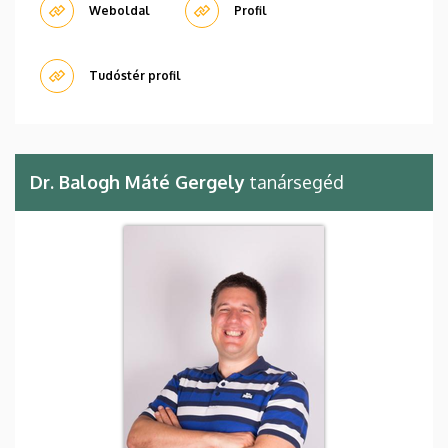
Weboldal
Profil
Tudóstér profil
Dr. Balogh Máté Gergely
tanársegéd