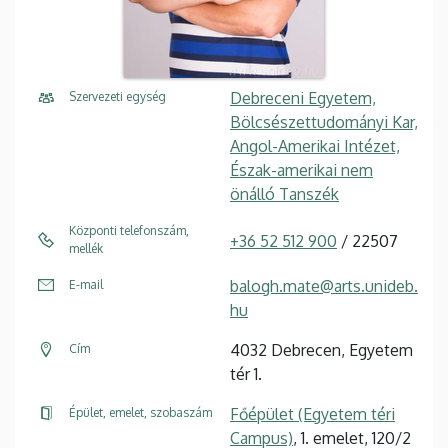
Debreceni Egyetem,
Szervezeti egység
Bölcsészettudományi Kar,
Angol-Amerikai Intézet,
Észak-amerikai nem
önálló Tanszék
Központi telefonszám,
+36 52 512 900
/ 22507
mellék
balogh.mate@arts.unideb.
E-mail
hu
4032 Debrecen, Egyetem
Cím
tér 1.
Főépület (Egyetem téri
Épület, emelet, szobaszám
Campus)
, 1. emelet, 120/2