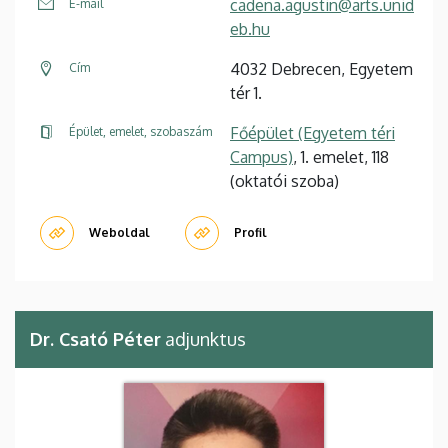
cadena.agustin@arts.unid
E-mail
eb.hu
4032 Debrecen, Egyetem
Cím
tér 1.
Főépület (Egyetem téri
Épület, emelet, szobaszám
Campus)
, 1. emelet, 118
(oktatói szoba)
Weboldal
Profil
Dr. Csató Péter
adjunktus