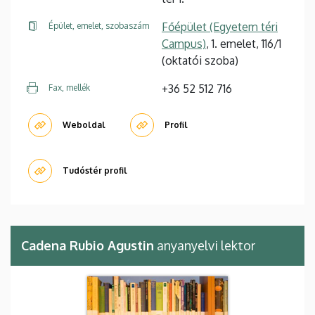
Főépület (Egyetem téri
Épület, emelet, szobaszám
Campus)
, 1. emelet, 116/1
(oktatói szoba)
+36 52 512 716
Fax, mellék
Weboldal
Profil
Tudóstér profil
Cadena Rubio Agustin
anyanyelvi lektor