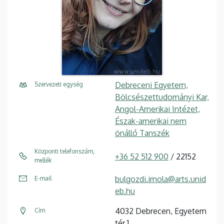
Debreceni Egyetem,
Szervezeti egység
Bölcsészettudományi Kar,
Angol-Amerikai Intézet,
Észak-amerikai nem
önálló Tanszék
Központi telefonszám,
+36 52 512 900
/ 22152
mellék
bulgozdi.imola@arts.unid
E-mail
eb.hu
4032 Debrecen, Egyetem
Cím
tér 1.