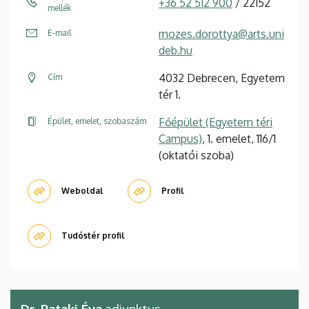
+36 52 512 900
/ 22152
mellék
mozes.dorottya@arts.uni
E-mail
deb.hu
4032 Debrecen, Egyetem
Cím
tér 1.
Főépület (Egyetem téri
Épület, emelet, szobaszám
Campus)
, 1. emelet, 116/1
(oktatói szoba)
Weboldal
Profil
Tudóstér profil