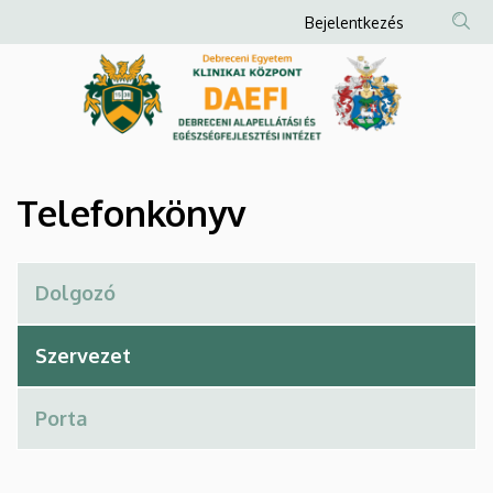
Telefonkönyv
Ugrás
Anonim
Bejelentkezés
a
Felhasználói
|
tartalomra
fiók
Debreceni
menüje
Alapellátási
és
Telefonkönyv
Egészségfejlesztési
Intézet