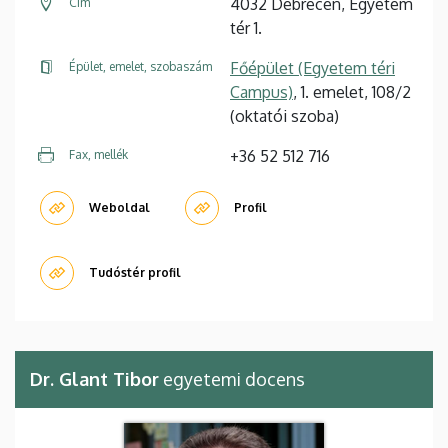
4032 Debrecen, Egyetem
Cím
tér 1.
Főépület (Egyetem téri
Épület, emelet, szobaszám
Campus)
, 1. emelet, 108/2
(oktatói szoba)
+36 52 512 716
Fax, mellék
Weboldal
Profil
Tudóstér profil
Dr. Glant Tibor
egyetemi docens