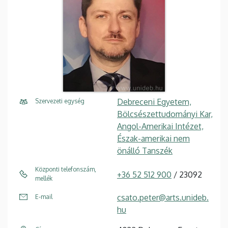
Debreceni Egyetem,
Szervezeti egység
Bölcsészettudományi Kar,
Angol-Amerikai Intézet,
Észak-amerikai nem
önálló Tanszék
Központi telefonszám,
+36 52 512 900
/ 23092
mellék
csato.peter@arts.unideb.
E-mail
hu