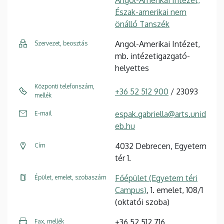
Angol-Amerikai Intézet,
Észak-amerikai nem
önálló Tanszék
Angol-Amerikai Intézet,
Szervezet, beosztás
mb. intézetigazgató-
helyettes
Központi telefonszám,
+36 52 512 900
/ 23093
mellék
espak.gabriella@arts.unid
E-mail
eb.hu
4032 Debrecen, Egyetem
Cím
tér 1.
Főépület (Egyetem téri
Épület, emelet, szobaszám
Campus)
, 1. emelet, 108/1
(oktatói szoba)
+36 52 512 716
Fax, mellék