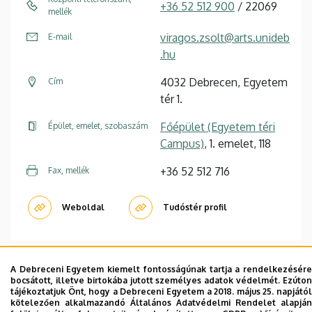
+36 52 512 900
/ 22069
mellék
viragos.zsolt@arts.unideb
E-mail
.hu
4032 Debrecen, Egyetem
Cím
tér 1.
Főépület (Egyetem téri
Épület, emelet, szobaszám
Campus)
, 1. emelet, 118
+36 52 512 716
Fax, mellék
Weboldal
Tudóstér profil
A Debreceni Egyetem kiemelt fontosságúnak tartja a rendelkezésére
bocsátott, illetve birtokába jutott személyes adatok védelmét. Ezúton
Dolgozói adatmódosítás igénylése a DE
tájékoztatjuk Önt, hogy a Debreceni Egyetem a 2018. május 25. napjától
kötelezően alkalmazandó Általános Adatvédelmi Rendelet alapján
telefonkönyvében
|
Külső személyek rögzítése a