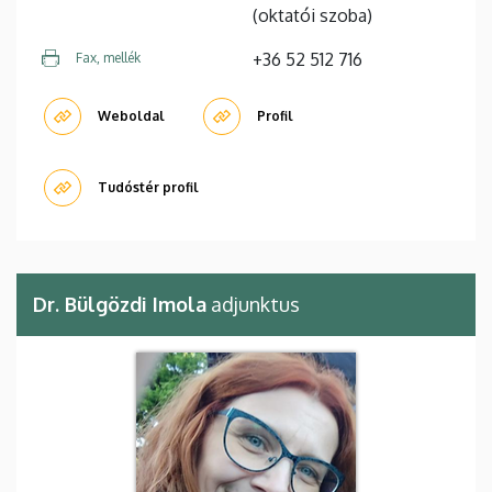
(oktatói szoba)
+36 52 512 716
Fax, mellék
Weboldal
Profil
Tudóstér profil
Dr. Bülgözdi Imola
adjunktus