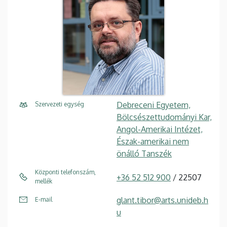
Debreceni Egyetem,
Szervezeti egység
Bölcsészettudományi Kar,
Angol-Amerikai Intézet,
Észak-amerikai nem
önálló Tanszék
Központi telefonszám,
+36 52 512 900
/ 22507
mellék
glant.tibor@arts.unideb.h
E-mail
u