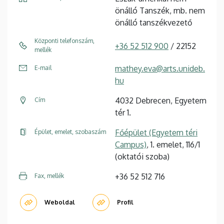
önálló Tanszék, mb. nem
önálló tanszékvezető
Központi telefonszám,
+36 52 512 900
/ 22152
mellék
mathey.eva@arts.unideb.
E-mail
hu
4032 Debrecen, Egyetem
Cím
tér 1.
Főépület (Egyetem téri
Épület, emelet, szobaszám
Campus)
, 1. emelet, 116/1
(oktatói szoba)
+36 52 512 716
Fax, mellék
Weboldal
Profil