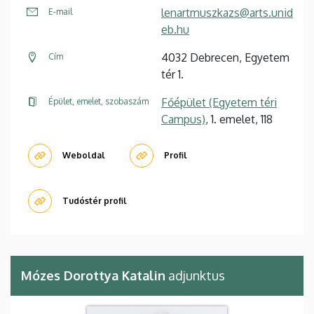
lenartmuszkazs@arts.unid
E-mail
eb.hu
4032 Debrecen, Egyetem
Cím
tér 1.
Főépület (Egyetem téri
Épület, emelet, szobaszám
Campus)
, 1. emelet, 118
Weboldal
Profil
Tudóstér profil
Mózes Dorottya Katalin
adjunktus