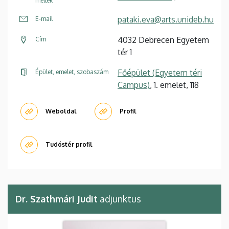
mellék
pataki.eva@arts.unideb.hu
E-mail
4032 Debrecen Egyetem
Cím
tér 1
Főépület (Egyetem téri
Épület, emelet, szobaszám
Campus)
, 1. emelet, 118
Weboldal
Profil
Tudóstér profil
Dr. Szathmári Judit
adjunktus