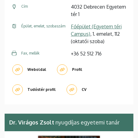
4032 Debrecen Egyetem
Cím
tér 1
Főépület (Egyetem téri
Épület, emelet, szobaszám
Campus)
, 1. emelet, 112
(oktatói szoba)
+36 52 512 716
Fax, mellék
Weboldal
Profil
Tudóstér profil
CV
Dr. Virágos Zsolt
nyugdíjas egyetemi tanár