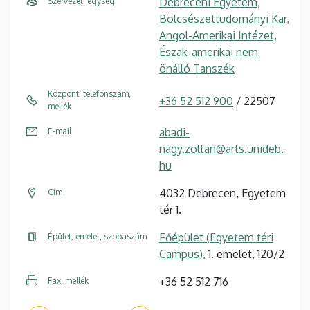
Debreceni Egyetem,
Szervezeti egység
Bölcsészettudományi Kar,
Angol-Amerikai Intézet,
Észak-amerikai nem
önálló Tanszék
Központi telefonszám,
+36 52 512 900
/ 22507
mellék
abadi-
E-mail
nagy.zoltan@arts.unideb.
hu
4032 Debrecen, Egyetem
Cím
tér 1.
Főépület (Egyetem téri
Épület, emelet, szobaszám
Campus)
, 1. emelet, 120/2
+36 52 512 716
Fax, mellék