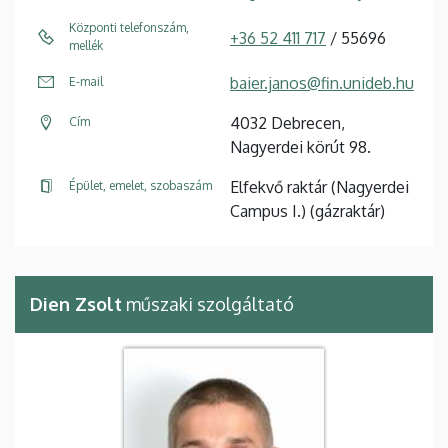
Központi telefonszám,
+36 52 411 717
/ 55696
mellék
baier.janos@fin.unideb.hu
E-mail
4032 Debrecen,
Cím
Nagyerdei körút 98.
Elfekvő raktár (Nagyerdei
Épület, emelet, szobaszám
Campus I.) (gázraktár)
Dien Zsolt
műszaki szolgáltató