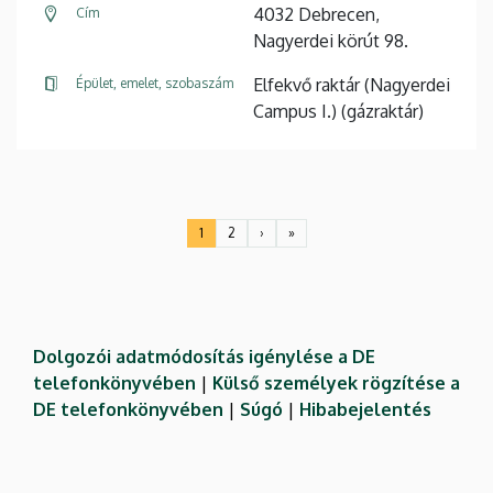
4032 Debrecen,
Cím
Nagyerdei körút 98.
Elfekvő raktár (Nagyerdei
Épület, emelet, szobaszám
Campus I.) (gázraktár)
Oldalszámozás
1
2
›
»
Jelenlegi
Oldal
Következő
Utolsó
oldal
oldal
oldal
Dolgozói adatmódosítás igénylése a DE
telefonkönyvében
|
Külső személyek rögzítése a
DE telefonkönyvében
|
Súgó
|
Hibabejelentés