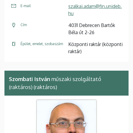
szalkai.adam@fin.unideb.
E-mail
hu
4031 Debrecen Bartók
Cím
Béla út 2-26
Központi raktár (központi
Épület, emelet, szobaszám
raktár)
Szombati István
műszaki szolgáltató
(raktáros) (raktáros)