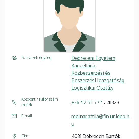
Debreceni Egyetem,
Szervezeti egység
Kancellária,
Közbeszerzési és
Beszerzési Igazgatóság,
Logisztikai Osztály
Központi telefonszám,
+36 52 511 777
/ 41323
mellék
molnar.attila@fin.unideb.h
E-mail
u
4031 Debrecen Bartók
Cím