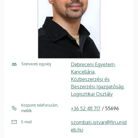
Debreceni Egyetem,
Szervezeti egység
Kancellária,
Közbeszerzési és
Beszerzési Igazgatóság,
Logisztikai Osztály
Központi telefonszám,
+36 52 411 717
/ 55696
mellék
szombati.istvan@fin.unid
E-mail
eb.hu