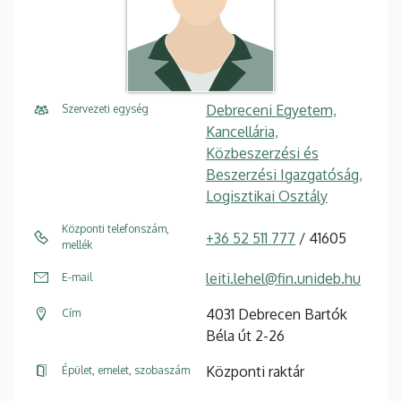
Debreceni Egyetem,
Szervezeti egység
Kancellária,
Közbeszerzési és
Beszerzési Igazgatóság,
Logisztikai Osztály
Központi telefonszám,
+36 52 511 777
/ 41605
mellék
leiti.lehel@fin.unideb.hu
E-mail
4031 Debrecen Bartók
Cím
Béla út 2-26
Központi raktár
Épület, emelet, szobaszám