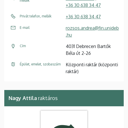
mellék
+36 30 638 34 47
+36 30 638 34 47
Privát telefon, mellék
rozsos.andrea@fin.unideb
E-mail
.hu
4031 Debrecen Bartók
Cím
Béla út 2-26
Központi raktár (központi
Épület, emelet, szobaszám
raktár)
Nagy Attila
raktáros