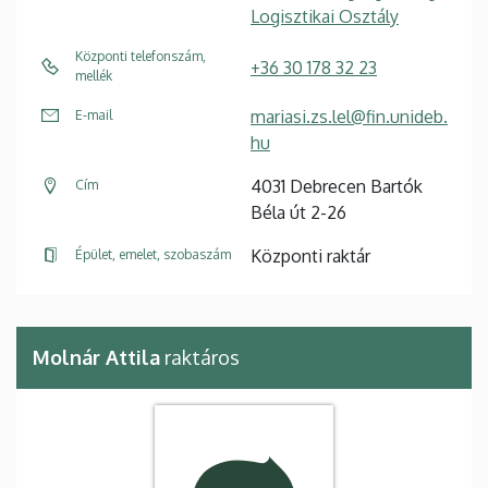
Logisztikai Osztály
Központi telefonszám,
+36 30 178 32 23
mellék
mariasi.zs.lel@fin.unideb.
E-mail
hu
4031 Debrecen Bartók
Cím
Béla út 2-26
Központi raktár
Épület, emelet, szobaszám
Molnár Attila
raktáros