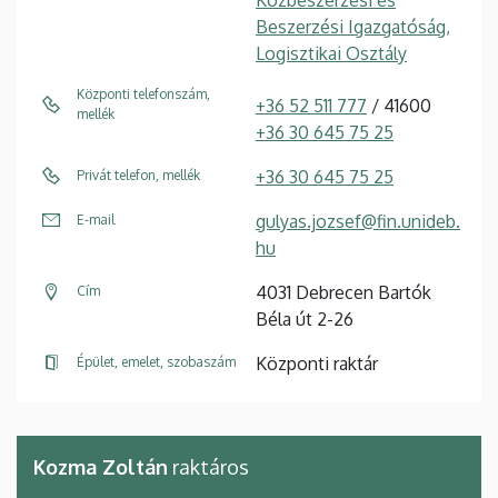
Közbeszerzési és
Beszerzési Igazgatóság,
Logisztikai Osztály
Központi telefonszám,
+36 52 511 777
/ 41600
mellék
+36 30 645 75 25
+36 30 645 75 25
Privát telefon, mellék
gulyas.jozsef@fin.unideb.
E-mail
hu
4031 Debrecen Bartók
Cím
Béla út 2-26
Központi raktár
Épület, emelet, szobaszám
Kozma Zoltán
raktáros