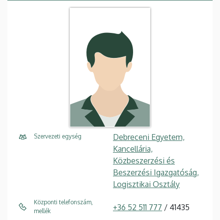
Debreceni Egyetem,
Szervezeti egység
Kancellária,
Közbeszerzési és
Beszerzési Igazgatóság,
Logisztikai Osztály
Központi telefonszám,
+36 52 511 777
/ 41435
mellék