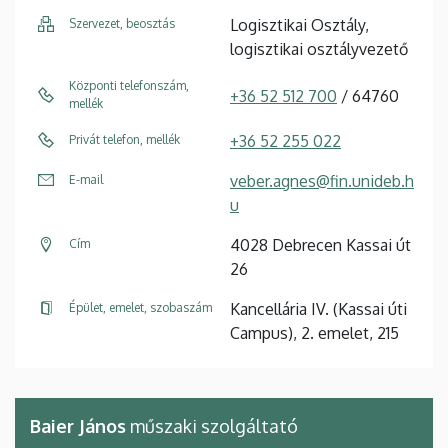
Logisztikai Osztály,
Szervezet, beosztás
logisztikai osztályvezető
Központi telefonszám,
+36 52 512 700
/ 64760
mellék
+36 52 255 022
Privát telefon, mellék
veber.agnes@fin.unideb.h
E-mail
u
4028 Debrecen Kassai út
Cím
26
Kancellária IV. (Kassai úti
Épület, emelet, szobaszám
Campus), 2. emelet, 215
Baier János
műszaki szolgáltató