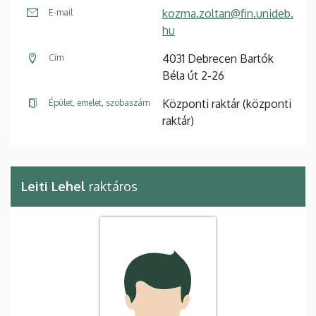
kozma.zoltan@fin.unideb.
E-mail
hu
4031 Debrecen Bartók
Cím
Béla út 2-26
Központi raktár (központi
Épület, emelet, szobaszám
raktár)
Leiti Lehel
raktáros