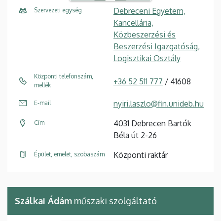
Debreceni Egyetem,
Szervezeti egység
Kancellária,
Közbeszerzési és
Beszerzési Igazgatóság,
Logisztikai Osztály
Központi telefonszám,
+36 52 511 777
/ 41608
mellék
nyiri.laszlo@fin.unideb.hu
E-mail
4031 Debrecen Bartók
Cím
Béla út 2-26
Központi raktár
Épület, emelet, szobaszám
Szálkai Ádám
műszaki szolgáltató