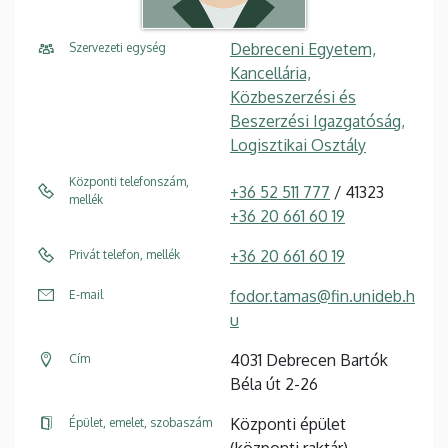
Debreceni Egyetem,
Szervezeti egység
Kancellária,
Közbeszerzési és
Beszerzési Igazgatóság,
Logisztikai Osztály
Központi telefonszám,
+36 52 511 777
/ 41323
mellék
+36 20 661 60 19
+36 20 661 60 19
Privát telefon, mellék
fodor.tamas@fin.unideb.h
E-mail
u
4031 Debrecen Bartók
Cím
Béla út 2-26
Központi épület
Épület, emelet, szobaszám