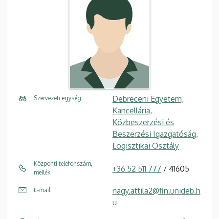
Debreceni Egyetem,
Szervezeti egység
Kancellária,
Közbeszerzési és
Beszerzési Igazgatóság,
Logisztikai Osztály
Központi telefonszám,
+36 52 511 777
/ 41605
mellék
nagy.attila2@fin.unideb.h
E-mail
u