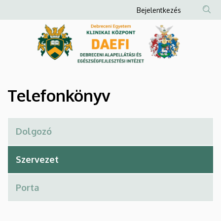
Telefonkönyv
Ugrás
Anonim
Bejelentkezés
a
Felhasználói
|
tartalomra
fiók
Debreceni
menüje
Alapellátási
és
Telefonkönyv
Egészségfejlesztési
Intézet