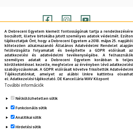
A Debreceni Egyetem kiemelt fontosságúnak tartja a rendelkezésére
bocsátott, illetve birtokába jutott személyes adatok védelmét. Ezúton
Adatvédelem
Adatvédelem
tájékoztatjuk Önt, hogy a Debreceni Egyetem a 2018. május 25. napjától
kötelezően alkalmazandó Általános Adatvédelmi Rendelet alapján
felülvizsgálta folyamatait és beépítette a GDPR előírásait az
adatkezelési és adatvédelmi tevékenységébe. A felhasználók
Szerzői jog © 2026 Unideb
személyes adatait a Debreceni Egyetem korábban is teljes
körültekintéssel kezelte, megfelelve az érvényben lévő adatkezelési
szabályozásoknak. A GDPR előírásait követve frissítettük Adatvédelmi
Tájékoztatónkat, amelyet az alábbi linkre kattintva olvashat
el:
Adatkezelési tájékoztató.
DE Kancellária WAV Központ
További információk
Nélkülözhetetlen sütik
Funkcionális sütik
Analitikai sütik
Hirdetési sütik