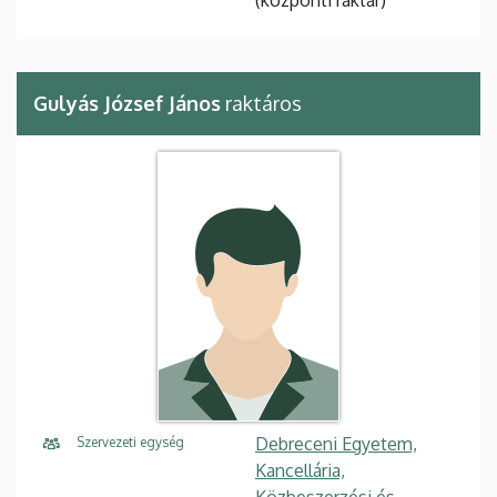
(központi raktár)
Gulyás József János
raktáros
Debreceni Egyetem,
Szervezeti egység
Kancellária,