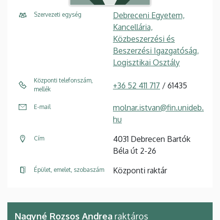
Debreceni Egyetem,
Szervezeti egység
Kancellária,
Közbeszerzési és
Beszerzési Igazgatóság,
Logisztikai Osztály
Központi telefonszám,
+36 52 411 717
/ 61435
mellék
molnar.istvan@fin.unideb.
E-mail
hu
4031 Debrecen Bartók
Cím
Béla út 2-26
Központi raktár
Épület, emelet, szobaszám
Nagyné Rozsos Andrea
raktáros