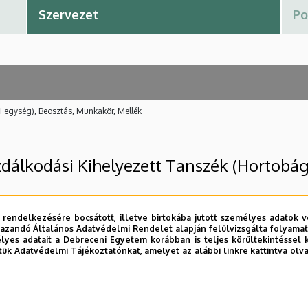
i egység), Beosztás, Munkakör, Mellék
dálkodási Kihelyezett Tanszék (Hortobág
 rendelkezésére bocsátott, illetve birtokába jutott személyes adatok v
azandó Általános Adatvédelmi Rendelet alapján felülvizsgálta folyamata
yes adatait a Debreceni Egyetem korábban is teljes körültekintéssel 
tük Adatvédelmi Tájékoztatónkat, amelyet az alábbi linkre kattintva olv
és Környezetgazdálkodási Kar