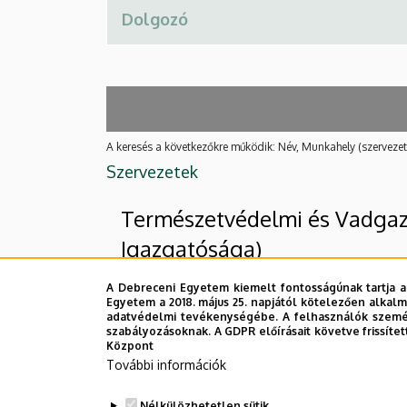
A keresés a következőkre működik: Név, Munkahely (szervezet
Szervezetek
Természetvédelmi és Vadgaz
Igazgatósága)
A Debreceni Egyetem kiemelt fontosságúnak tartja a
Egyetem a 2018. május 25. napjától kötelezően alkalm
Felettes szervezeti egységek
adatvédelmi tevékenységébe. A felhasználók személ
szabályozásoknak. A GDPR előírásait követve frissítet
Debreceni Egyetem
Központ
További információk
Mezőgazdaság-, Élelmiszertudományi 
Nélkülözhetetlen sütik