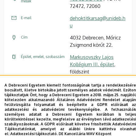
mellék
72472, 72060
dehoktitkarsag@unideb.h
E-mail
u
4032 Debrecen, Móricz
Cím
Zsigmond körút 22.
Markusovszky Lajos
Épület, emelet, szobaszám
Kollégium III. épület
,
földszint
A Debreceni Egyetem kiemelt fontosságúnak tartja a rendelkezésére
Weboldal
bocsátott, illetve birtokába jutott személyes adatok védelmét. Ezúton
tájékoztatjuk Önt, hogy a Debreceni Egyetem a 2018. május 25. napjától
kötelezően alkalmazandó Általános Adatvédelmi Rendelet alapján
felülvizsgálta folyamatait és beépítette a GDPR előírásait az
adatkezelési és adatvédelmi tevékenységébe. A felhasználók
személyes adatait a Debreceni Egyetem korábban is teljes
körültekintéssel kezelte, megfelelve az érvényben lévő adatkezelési
Dolgozói adatmódosítás igénylése a DE
szabályozásoknak. A GDPR előírásait követve frissítettük Adatvédelmi
Tájékoztatónkat, amelyet az alábbi linkre kattintva olvashat
telefonkönyvében
|
Külső személyek rögzítése a
el:
Adatkezelési tájékoztató.
DE Kancellária WAV Központ