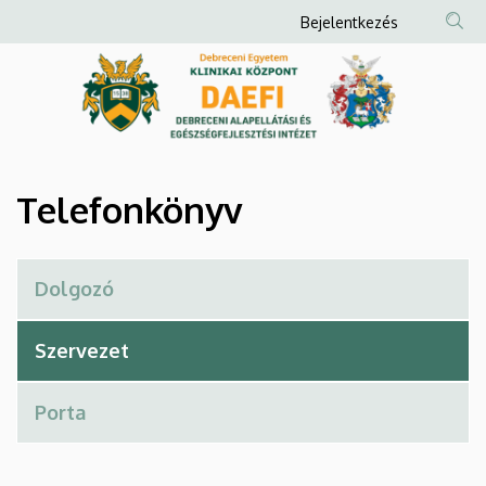
Telefonkönyv
Ugrás
Anonim
Bejelentkezés
a
Felhasználói
|
tartalomra
fiók
Debreceni
menüje
Alapellátási
és
Telefonkönyv
Egészségfejlesztési
Intézet