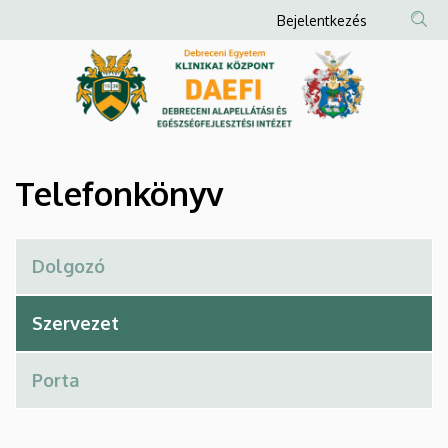
Telefonkönyv
Ugrás
Anonim
Bejelentkezés
a
Felhasználói
|
tartalomra
fiók
Debreceni
menüje
Alapellátási
és
Telefonkönyv
Egészségfejlesztési
Intézet