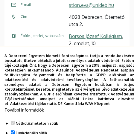
stion.eva@unideb.hu
E-mail
4028 Debrecen, Ótemető
Cím
utca 2.
Borsos József Kollégium
,
Épület, emelet, szobaszám
2. emelet, 10
A Debreceni Egyetem kiemelt fontosságúnak tartja a rendelkezésére
Weboldal
bocsátott, illetve birtokába jutott személyes adatok védelmét. Ezúton
tájékoztatjuk Önt, hogy a Debreceni Egyetem a 2018. május 25. napjától
kötelezően alkalmazandó Általános Adatvédelmi Rendelet alapján
felülvizsgálta folyamatait és beépítette a GDPR előírásait az
adatkezelési és adatvédelmi tevékenységébe. A felhasználók
személyes adatait a Debreceni Egyetem korábban is teljes
körültekintéssel kezelte, megfelelve az érvényben lévő adatkezelési
szabályozásoknak. A GDPR előírásait követve frissítettük Adatvédelmi
Dolgozói adatmódosítás igénylése a DE
Tájékoztatónkat, amelyet az alábbi linkre kattintva olvashat
telefonkönyvében
|
Külső személyek rögzítése a
el:
Adatkezelési tájékoztató.
DE Kancellária WAV Központ
DE telefonkönyvében
|
Súgó
|
Hibabejelentés
További információk
Nélkülözhetetlen sütik
Funkcionális sütik