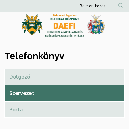
Telefonkönyv
Ugrás
Anonim
Bejelentkezés
a
Felhasználói
|
tartalomra
fiók
Debreceni
menüje
Alapellátási
és
Telefonkönyv
Egészségfejlesztési
Intézet