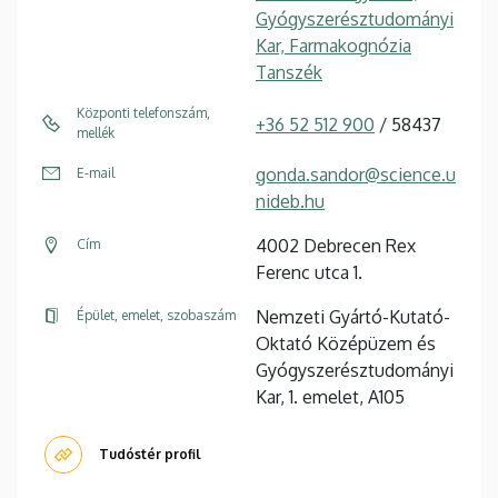
Gyógyszerésztudományi
Kar, Farmakognózia
Tanszék
Központi telefonszám,
+36 52 512 900
/ 58437
mellék
gonda.sandor@science.u
E-mail
nideb.hu
4002 Debrecen Rex
Cím
Ferenc utca 1.
Nemzeti Gyártó-Kutató-
Épület, emelet, szobaszám
Oktató Középüzem és
Gyógyszerésztudományi
Kar, 1. emelet, A105
Tudóstér profil