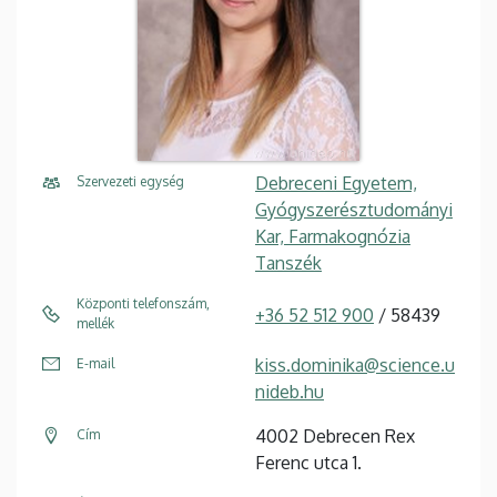
Debreceni Egyetem,
Szervezeti egység
Gyógyszerésztudományi
Kar, Farmakognózia
Tanszék
Központi telefonszám,
+36 52 512 900
/ 58439
mellék
kiss.dominika@science.u
E-mail
nideb.hu
4002 Debrecen Rex
Cím
Ferenc utca 1.