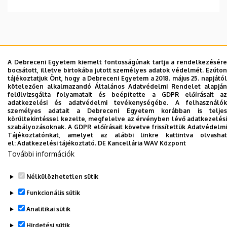
Dolgozói adatmódosítás igénylése a DE
telefonkönyvében
|
Külső személyek rögzítése a
A Debreceni Egyetem kiemelt fontosságúnak tartja a rendelkezésére
bocsátott, illetve birtokába jutott személyes adatok védelmét. Ezúton
DE telefonkönyvében
|
Súgó
|
Hibabejelentés
tájékoztatjuk Önt, hogy a Debreceni Egyetem a 2018. május 25. napjától
kötelezően alkalmazandó Általános Adatvédelmi Rendelet alapján
felülvizsgálta folyamatait és beépítette a GDPR előírásait az
adatkezelési és adatvédelmi tevékenységébe. A felhasználók
személyes adatait a Debreceni Egyetem korábban is teljes
körültekintéssel kezelte, megfelelve az érvényben lévő adatkezelési
szabályozásoknak. A GDPR előírásait követve frissítettük Adatvédelmi
Tájékoztatónkat, amelyet az alábbi linkre kattintva olvashat
el:
Adatkezelési tájékoztató.
DE Kancellária WAV Központ
További információk
Nélkülözhetetlen sütik
Adatvédelem
Adatvédelem
Funkcionális sütik
Szerzői jog © 2026 Unideb
Analitikai sütik
Hirdetési sütik