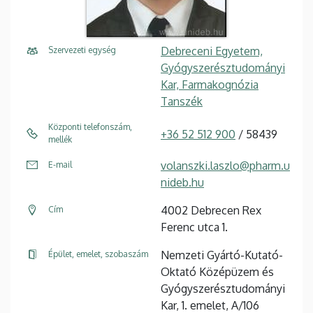
Debreceni Egyetem,
Szervezeti egység
Gyógyszerésztudományi
Kar, Farmakognózia
Tanszék
Központi telefonszám,
+36 52 512 900
/ 58439
mellék
volanszki.laszlo@pharm.u
E-mail
nideb.hu
4002 Debrecen Rex
Cím
Ferenc utca 1.
Nemzeti Gyártó-Kutató-
Épület, emelet, szobaszám
Oktató Középüzem és
Gyógyszerésztudományi
Kar, 1. emelet, A/106