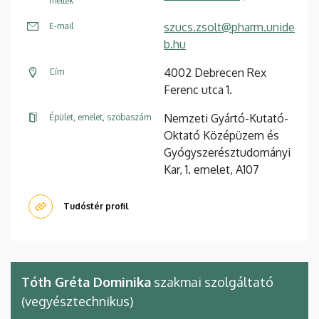
mellék
szucs.zsolt@pharm.unide
E-mail
b.hu
4002 Debrecen Rex
Cím
Ferenc utca 1.
Nemzeti Gyártó-Kutató-
Épület, emelet, szobaszám
Oktató Középüzem és
Gyógyszerésztudományi
Kar, 1. emelet, A107
Tudóstér profil
Tóth Gréta Dominika
szakmai szolgáltató
(vegyésztechnikus)