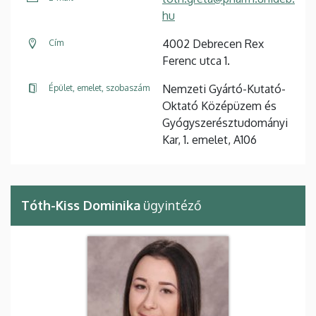
hu
4002 Debrecen Rex
Cím
Ferenc utca 1.
Nemzeti Gyártó-Kutató-
Épület, emelet, szobaszám
Oktató Középüzem és
Gyógyszerésztudományi
Kar, 1. emelet, A106
Tóth-Kiss Dominika
ügyintéző