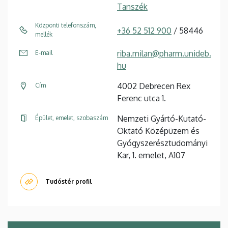
Tanszék
Központi telefonszám,
+36 52 512 900
/ 58446
mellék
riba.milan@pharm.unideb.
E-mail
hu
4002 Debrecen Rex
Cím
Ferenc utca 1.
Nemzeti Gyártó-Kutató-
Épület, emelet, szobaszám
Oktató Középüzem és
Gyógyszerésztudományi
Kar, 1. emelet, A107
Tudóstér profil