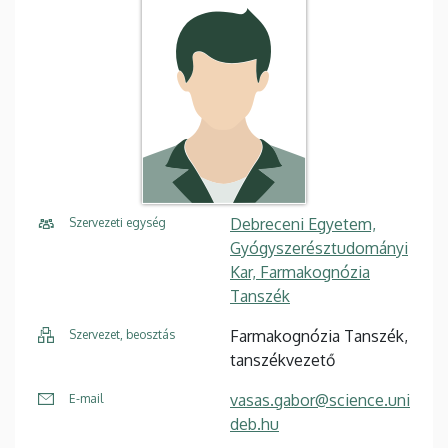
Debreceni Egyetem,
Szervezeti egység
Gyógyszerésztudományi
Kar, Farmakognózia
Tanszék
Farmakognózia Tanszék,
Szervezet, beosztás
tanszékvezető
vasas.gabor@science.uni
E-mail
deb.hu