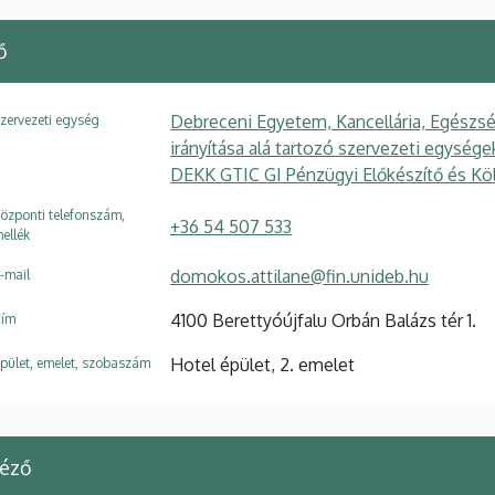
ő
Debreceni Egyetem, Kancellária, Egészsé
zervezeti egység
irányítása alá tartozó szervezeti egysé
DEKK GTIC GI Pénzügyi Előkészítő és Kö
özponti telefonszám,
+36 54 507 533
ellék
domokos.attilane@fin.unideb.hu
-mail
4100 Berettyóújfalu Orbán Balázs tér 1.
ím
Hotel épület, 2. emelet
pület, emelet, szobaszám
téző