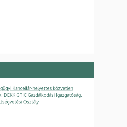
gügyi Kancellár-helyettes közvetlen
gek, DEKK GTIC Gazdálkodási Igazgatóság,
ltségvetési Osztály