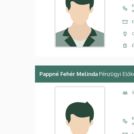
K
m
E
C
É
Pappné Fehér Melinda
Pénzügyi Elők
S
K
m