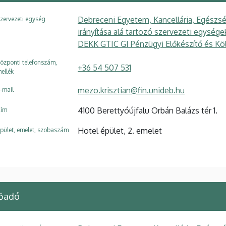
Debreceni Egyetem, Kancellária, Egészsé
zervezeti egység
irányítása alá tartozó szervezeti egysé
DEKK GTIC GI Pénzügyi Előkészítő és Kö
özponti telefonszám,
+36 54 507 531
ellék
mezo.krisztian@fin.unideb.hu
-mail
4100 Berettyóújfalu Orbán Balázs tér 1.
ím
Hotel épület, 2. emelet
pület, emelet, szobaszám
lőadó