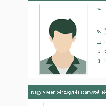
S
K
m
E
C
É
Nagy Vivien
pénzügyi és számviteli e