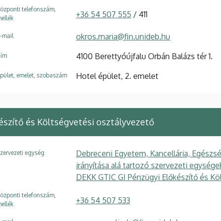
özponti telefonszám,
+36 54 507 555
/ 411
ellék
okros.maria@fin.unideb.hu
-mail
4100 Berettyóújfalu Orbán Balázs tér 1.
ím
Hotel épület, 2. emelet
pület, emelet, szobaszám
észítő és Költségvetési osztályvezető
Debreceni Egyetem, Kancellária, Egészsé
zervezeti egység
irányítása alá tartozó szervezeti egysé
DEKK GTIC GI Pénzügyi Előkészítő és Kö
özponti telefonszám,
+36 54 507 533
ellék