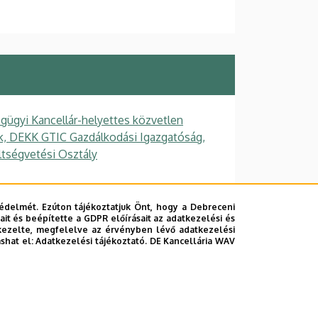
gügyi Kancellár-helyettes közvetlen
gek, DEKK GTIC Gazdálkodási Igazgatóság,
ltségvetési Osztály
édelmét. Ezúton tájékoztatjuk Önt, hogy a Debreceni
it és beépítette a GDPR előírásait az adatkezelési és
kezelte, megfelelve az érvényben lévő adatkezelési
ashat el:
Adatkezelési tájékoztató.
DE Kancellária WAV