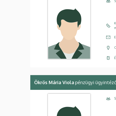
S
K
m
E
C
É
Ökrös Mária Viola
pénzügyi ügyintéz
S