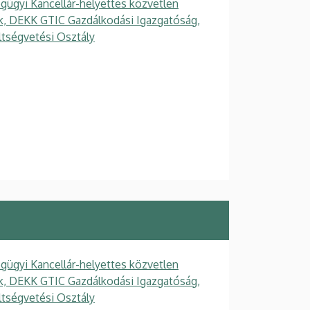
gügyi Kancellár-helyettes közvetlen
gek, DEKK GTIC Gazdálkodási Igazgatóság,
ltségvetési Osztály
gügyi Kancellár-helyettes közvetlen
gek, DEKK GTIC Gazdálkodási Igazgatóság,
ltségvetési Osztály