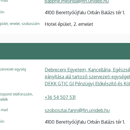
pappne.melinda@fin.unideb.hu
-mail
4100 Berettyóújfalu Orbán Balázs tér 1.
ím
Hotel épület, 2. emelet
pület, emelet, szobaszám
Debreceni Egyetem, Kancellária, Egészsé
zervezeti egység
irányítása alá tartozó szervezeti egysé
DEKK GTIC GI Pénzügyi Előkészítő és Kö
özponti telefonszám,
+36 54 507 531
ellék
szoboszlai.fanni@fin.unideb.hu
-mail
4100 Berettyóújfalu Orbán Balázs tér 1.
ím