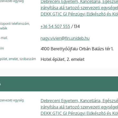
Debreceni Egyetem, Kancellária, Egészsé
zervezeti egység
irányítása alá tartozó szervezeti egysé
DEKK GTIC GI Pénzügyi Előkészítő és Kö
özponti telefonszám,
+36 54 507 555
/ 134
ellék
nagy.vivien@fin.unideb.hu
-mail
4100 Berettyóújfalu Orbán Balázs tér 1.
ím
Hotel épület, 2. emelet
pület, emelet, szobaszám
ő
Debreceni Egyetem, Kancellária, Egészsé
zervezeti egység
irányítása alá tartozó szervezeti egysé
DEKK GTIC GI Pénzügyi Előkészítő és Kö