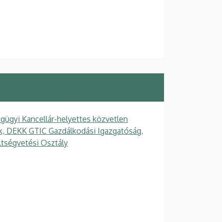
gügyi Kancellár-helyettes közvetlen
gek, DEKK GTIC Gazdálkodási Igazgatóság,
ltségvetési Osztály