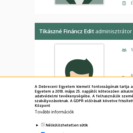
É
Tikászné Fináncz Edit
adminisztrátor
S
K
m
A Debreceni Egyetem kiemelt fontosságúnak tartja a
E
Egyetem a 2018. május 25. napjától kötelezően alkalm
adatvédelmi tevékenységébe. A felhasználók személ
szabályozásoknak. A GDPR előírásait követve frissítet
C
Központ
További információk
É
Nélkülözhetetlen sütik