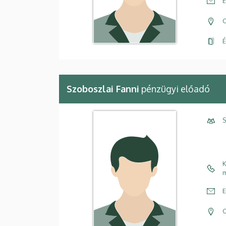
E
C
É
Szoboszlai Fanni
pénzügyi előadó
S
K
m
E
C