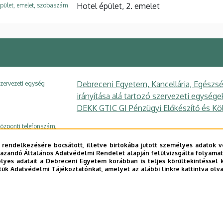
Hotel épület, 2. emelet
pület, emelet, szobaszám
Debreceni Egyetem, Kancellária, Egészsé
zervezeti egység
irányítása alá tartozó szervezeti egysé
DEKK GTIC GI Pénzügyi Előkészítő és Kö
özponti telefonszám,
+36 54 507 555
/ 411
ellék
 rendelkezésére bocsátott, illetve birtokába jutott személyes adatok v
tikaszne.edit@fin.unideb.hu
-mail
azandó Általános Adatvédelmi Rendelet alapján felülvizsgálta folyamata
yes adatait a Debreceni Egyetem korábban is teljes körültekintéssel 
tük Adatvédelmi Tájékoztatónkat, amelyet az alábbi linkre kattintva olv
4100 Berettyóújfalu Orbán Balázs tér 1.
ím
Hotel épület, 2. emelet
pület, emelet, szobaszám