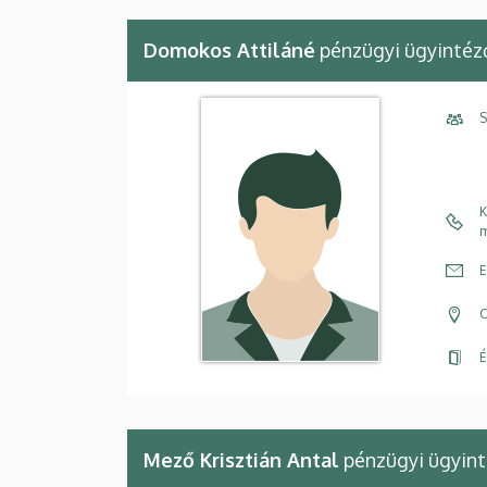
Domokos Attiláné
pénzügyi ügyintéz
S
K
m
E
C
É
Mező Krisztián Antal
pénzügyi ügyin