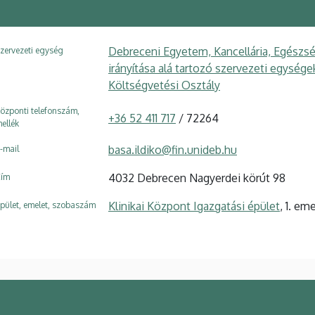
Debreceni Egyetem, Kancellária, Egészsé
zervezeti egység
irányítása alá tartozó szervezeti egység
Költségvetési Osztály
özponti telefonszám,
+36 52 411 717
/ 72264
ellék
basa.ildiko@fin.unideb.hu
-mail
4032 Debrecen Nagyerdei körút 98
ím
Klinikai Központ Igazgatási épület
, 1. em
pület, emelet, szobaszám