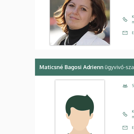
K
m
E
Maticsné Bagosi Adrienn
ügyvivő-sza
S
K
m
E