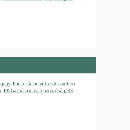
gügyi Kancellár-helyettes közvetlen
ek, KK Gazdálkodási Igazgatóság, KK