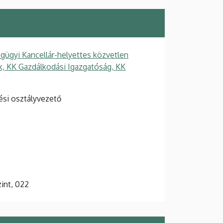
gügyi Kancellár-helyettes közvetlen
ek, KK Gazdálkodási Igazgatóság, KK
ési osztályvezető
zint, 022