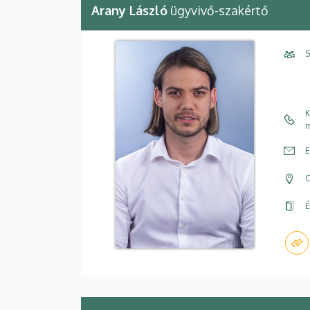
Arany László
ügyvivő-szakértő
S
K
m
E
C
É