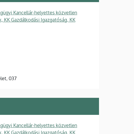
gügyi Kancellár-helyettes közvetlen
ek, KK Gazdálkodási Igazgatóság, KK
elet, 037
gügyi Kancellár-helyettes közvetlen
ek, KK Gazdálkodási Igazgatóság, KK