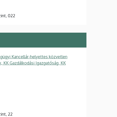
zint, 022
gügyi Kancellár-helyettes közvetlen
ek, KK Gazdálkodási Igazgatóság, KK
zint, 22