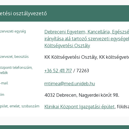
etési osztályvezető
Debreceni Egyetem, Kancellária, Egészsé
zervezeti egység
irányítása alá tartozó szervezeti egység
Költségvetési Osztály
KK Költségvetési Osztály, KK költségvet
zervezet, beosztás
özponti telefonszám,
+36 52 411 717
/ 72263
ellék
mtimea@med.unideb.hu
-mail
4032 Debrecen, Nagyerdei körút 98.
ím
Klinikai Központ Igazgatási épület
, földs
pület, emelet, szobaszám