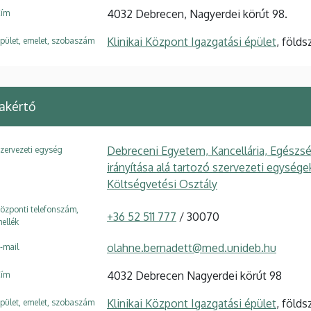
4032 Debrecen, Nagyerdei körút 98.
ím
Klinikai Központ Igazgatási épület
, földs
pület, emelet, szobaszám
akértő
Debreceni Egyetem, Kancellária, Egészsé
zervezeti egység
irányítása alá tartozó szervezeti egység
Költségvetési Osztály
özponti telefonszám,
+36 52 511 777
/ 30070
ellék
olahne.bernadett@med.unideb.hu
-mail
4032 Debrecen Nagyerdei körút 98
ím
Klinikai Központ Igazgatási épület
, földs
pület, emelet, szobaszám