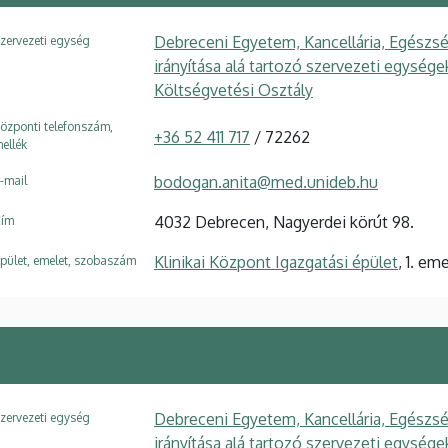
Debreceni Egyetem, Kancellária, Egészsé
zervezeti egység
irányítása alá tartozó szervezeti egység
Költségvetési Osztály
özponti telefonszám,
+36 52 411 717
/ 72262
ellék
bodogan.anita@med.unideb.hu
-mail
4032 Debrecen, Nagyerdei körút 98.
ím
Klinikai Központ Igazgatási épület
, 1. em
pület, emelet, szobaszám
Debreceni Egyetem, Kancellária, Egészsé
zervezeti egység
irányítása alá tartozó szervezeti egység