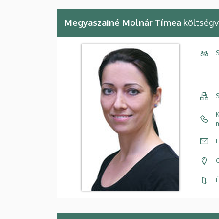
Megyaszainé Molnár Tímea
költségv
S
S
K
m
E
C
É