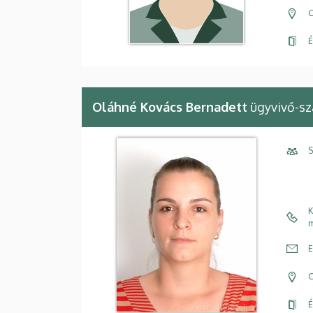
C
É
Oláhné Kovács Bernadett
ügyvivő-sz
S
K
m
E
C
É