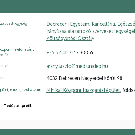
Debreceni Egyetem, Kancellária, Egészsé
zervezeti egység
irányítása alá tartozó szervezeti egység
Költségvetési Osztály
özponti telefonszám,
+36 52 411 717
/ 30059
ellék
arany.laszlo@med.unideb.hu
-mail
4032 Debrecen Nagyerdei körút 98
ím
Klinikai Központ Igazgatási épület
, földs
pület, emelet, szobaszám
Tudóstér profil