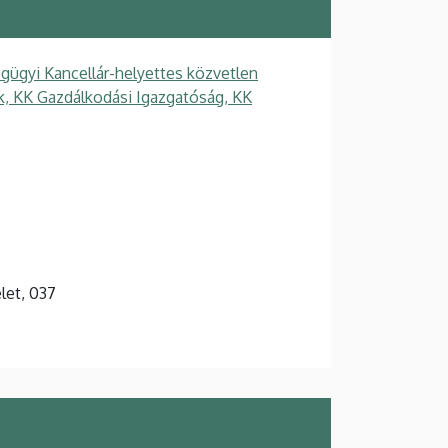
gügyi Kancellár-helyettes közvetlen
ek, KK Gazdálkodási Igazgatóság, KK
elet, 037