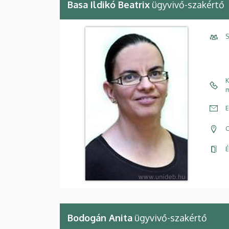
Basa Ildikó Beatrix
ügyvivő-szakértő
S
K
m
E
C
É
Bodogán Anita
ügyvivő-szakértő