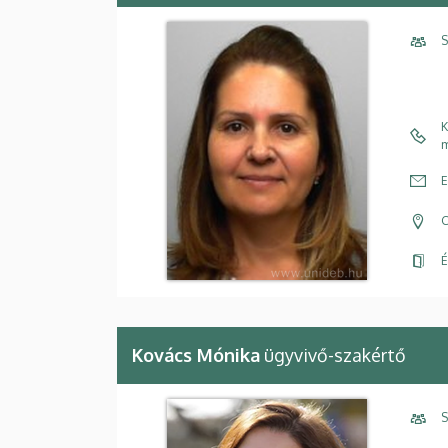
S
K
m
E
C
É
Kovács Mónika
ügyvivő-szakértő
S