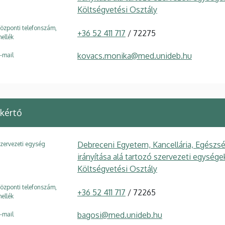
Költségvetési Osztály
özponti telefonszám,
+36 52 411 717
/ 72275
ellék
kovacs.monika@med.unideb.hu
-mail
kértő
Debreceni Egyetem, Kancellária, Egészsé
zervezeti egység
irányítása alá tartozó szervezeti egység
Költségvetési Osztály
özponti telefonszám,
+36 52 411 717
/ 72265
ellék
bagosi@med.unideb.hu
-mail