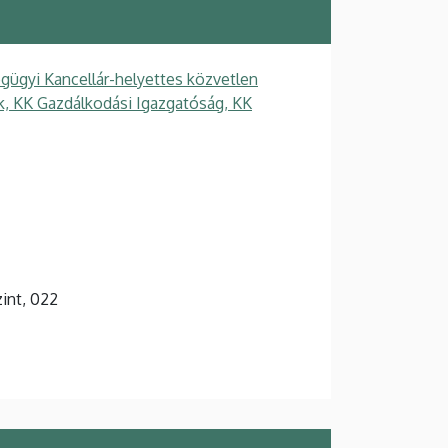
gügyi Kancellár-helyettes közvetlen
ek, KK Gazdálkodási Igazgatóság, KK
zint, 022