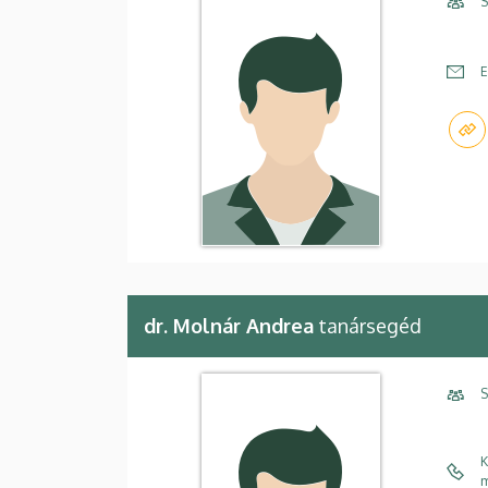
S
E
dr. Molnár Andrea
tanársegéd
S
K
m