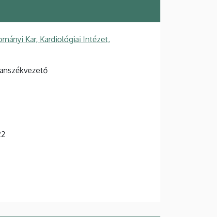
ányi Kar, Kardiológiai Intézet,
tanszékvezető
22