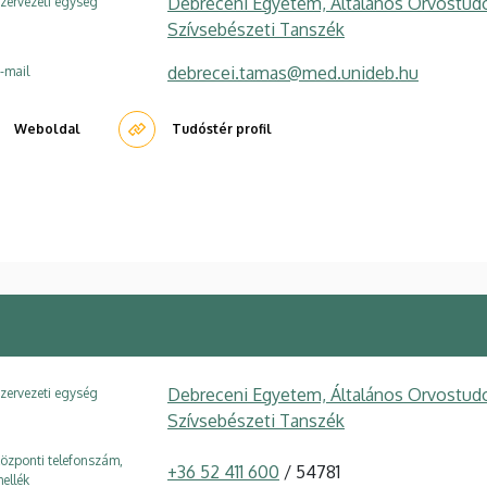
Debreceni Egyetem, Általános Orvostudom
zervezeti egység
Szívsebészeti Tanszék
debrecei.tamas@med.unideb.hu
-mail
Weboldal
Tudóstér profil
Debreceni Egyetem, Általános Orvostudom
zervezeti egység
Szívsebészeti Tanszék
özponti telefonszám,
+36 52 411 600
/ 54781
ellék