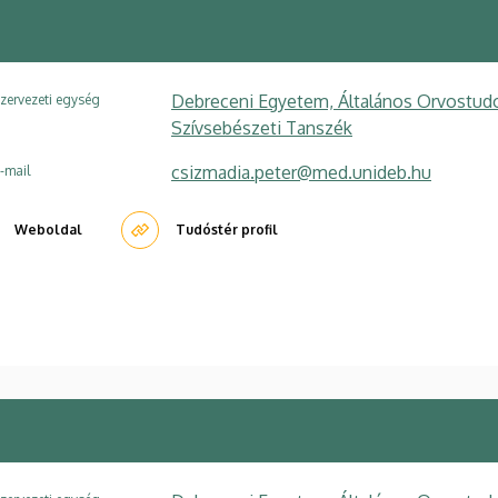
Debreceni Egyetem, Általános Orvostudom
zervezeti egység
Szívsebészeti Tanszék
csizmadia.peter@med.unideb.hu
-mail
Weboldal
Tudóstér profil