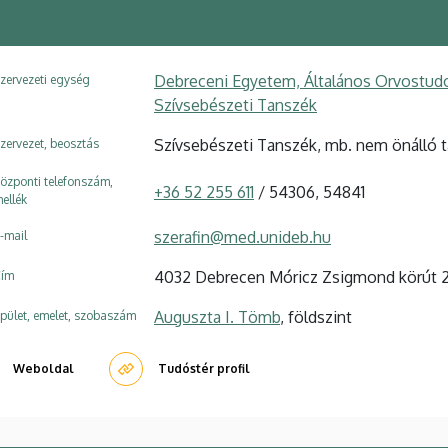
Debreceni Egyetem, Általános Orvostudom
zervezeti egység
Szívsebészeti Tanszék
Szívsebészeti Tanszék, mb. nem önálló 
zervezet, beosztás
özponti telefonszám,
+36 52 255 611
/ 54306, 54841
ellék
szerafin@med.unideb.hu
-mail
4032 Debrecen Móricz Zsigmond körút 
ím
Auguszta I. Tömb
, földszint
pület, emelet, szobaszám
Weboldal
Tudóstér profil