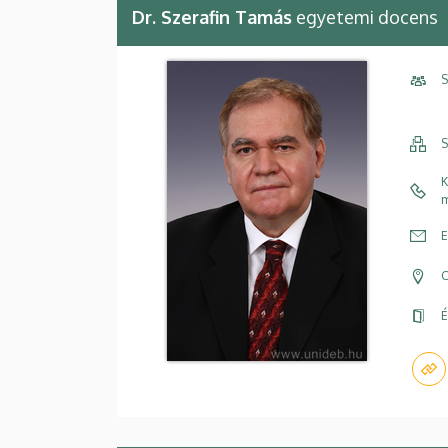
Dr. Szerafin Tamás
egyetemi docens
S
S
K
m
E
C
É