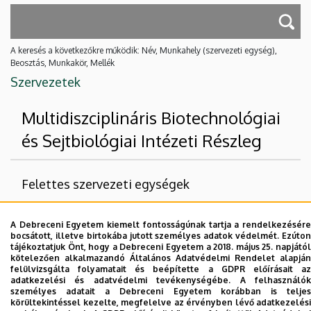
A keresés a következőkre működik: Név, Munkahely (szervezeti egység),
Beosztás, Munkakör, Mellék
Szervezetek
Multidiszciplináris Biotechnológiai
és Sejtbiológiai Intézeti Részleg
Felettes szervezeti egységek
Debreceni Egyetem
A Debreceni Egyetem kiemelt fontosságúnak tartja a rendelkezésére
Természettudományi és Technológiai Kar
bocsátott, illetve birtokába jutott személyes adatok védelmét. Ezúton
tájékoztatjuk Önt, hogy a Debreceni Egyetem a 2018. május 25. napjától
Biotechnológiai Intézet
kötelezően alkalmazandó Általános Adatvédelmi Rendelet alapján
felülvizsgálta folyamatait és beépítette a GDPR előírásait az
adatkezelési és adatvédelmi tevékenységébe. A felhasználók
Nincs találat.
személyes adatait a Debreceni Egyetem korábban is teljes
körültekintéssel kezelte, megfelelve az érvényben lévő adatkezelési