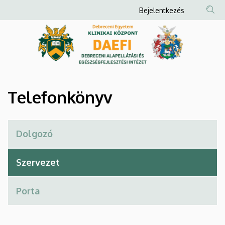
Telefonkönyv
Ugrás
Anonim
Bejelentkezés
a
Felhasználói
|
tartalomra
fiók
Debreceni
menüje
Alapellátási
és
Telefonkönyv
Egészségfejlesztési
Intézet