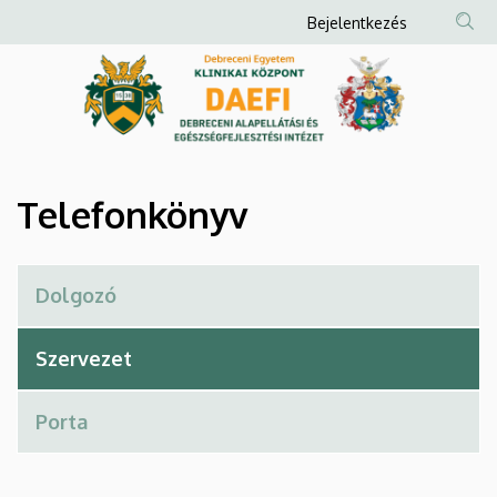
Telefonkönyv
Ugrás
Anonim
Bejelentkezés
a
Felhasználói
|
tartalomra
fiók
Debreceni
menüje
Alapellátási
és
Telefonkönyv
Egészségfejlesztési
Intézet