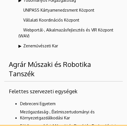
Tudományos Főigazgatóság
UNIPASS Kártyamenedzsment Központ
Vállalati Koordinációs Központ
Webportál-, Alkalmazásfejlesztés és VIR Központ
(WAV)
Zeneművészeti Kar
Agrár Műszaki és Robotika
Tanszék
Felettes szervezeti egységek
Debreceni Egyetem
Mezőgazdaság-, Élelmiszertudományi és
Környezetgazdálkodási Kar
Földhasznosítási, Műszaki és Precíziós Technológiai