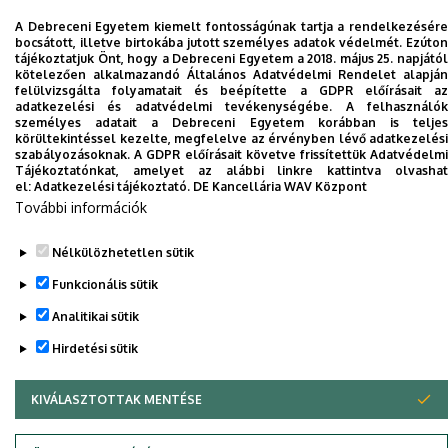
Intézet
A Debreceni Egyetem kiemelt fontosságúnak tartja a rendelkezésére
bocsátott, illetve birtokába jutott személyes adatok védelmét. Ezúton
tájékoztatjuk Önt, hogy a Debreceni Egyetem a 2018. május 25. napjától
kötelezően alkalmazandó Általános Adatvédelmi Rendelet alapján
Dolgozói adatmódosítás igénylése a DE
felülvizsgálta folyamatait és beépítette a GDPR előírásait az
adatkezelési és adatvédelmi tevékenységébe. A felhasználók
telefonkönyvében
|
Külső személyek rögzítése a
személyes adatait a Debreceni Egyetem korábban is teljes
DE telefonkönyvében
|
Súgó
|
Hibabejelentés
körültekintéssel kezelte, megfelelve az érvényben lévő adatkezelési
szabályozásoknak. A GDPR előírásait követve frissítettük Adatvédelmi
Tájékoztatónkat, amelyet az alábbi linkre kattintva olvashat
el:
Adatkezelési tájékoztató.
DE Kancellária WAV Központ
További információk
Nélkülözhetetlen sütik
Funkcionális sütik
Analitikai sütik
Adatvédelem
Adatvédelem
Hirdetési sütik
KIVÁLASZTOTTAK MENTÉSE
WITHDRAW CONSENT
Szerzői jog © 2026 Unideb