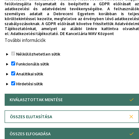
felülvizsgálta folyamatait és beépítette a GDPR előírásait az
Dolgozói adatmódosítás igénylése a DE
adatkezelési és adatvédelmi tevékenységébe. A felhasználók
telefonkönyvében
|
Külső személyek rögzítése a
személyes adatait a Debreceni Egyetem korábban is teljes
körültekintéssel kezelte, megfelelve az érvényben lévő adatkezelési
DE telefonkönyvében
|
Súgó
|
Hibabejelentés
szabályozásoknak. A GDPR előírásait követve frissítettük Adatvédelmi
Tájékoztatónkat, amelyet az alábbi linkre kattintva olvashat
el:
Adatkezelési tájékoztató.
DE Kancellária WAV Központ
További információk
Nélkülözhetetlen sütik
Funkcionális sütik
Analitikai sütik
Hirdetési sütik
Adatvédelem
Adatvédelem
KIVÁLASZTOTTAK MENTÉSE
WITHDRAW CONSENT
Szerzői jog © 2026 Unideb
ÖSSZES ELUTASÍTÁSA
ÖSSZES ELFOGADÁSA