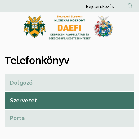
Telefonkönyv
Ugrás
Anonim
Bejelentkezés
a
Felhasználói
|
tartalomra
fiók
Debreceni
menüje
Alapellátási
és
Telefonkönyv
Egészségfejlesztési
Intézet