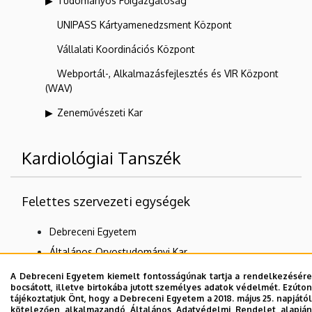
Tudományos Főigazgatóság
UNIPASS Kártyamenedzsment Központ
Vállalati Koordinációs Központ
Webportál-, Alkalmazásfejlesztés és VIR Központ
(WAV)
Zeneművészeti Kar
Kardiológiai Tanszék
Felettes szervezeti egységek
Debreceni Egyetem
Általános Orvostudományi Kar
Kardiológiai Intézet
A Debreceni Egyetem kiemelt fontosságúnak tartja a rendelkezésére
bocsátott, illetve birtokába jutott személyes adatok védelmét. Ezúton
tájékoztatjuk Önt, hogy a Debreceni Egyetem a 2018. május 25. napjától
kötelezően alkalmazandó Általános Adatvédelmi Rendelet alapján