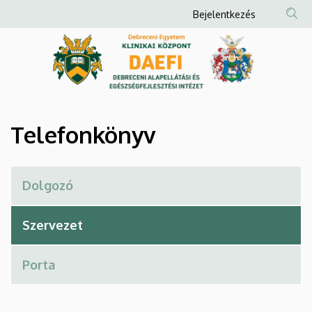
Telefonkönyv
Ugrás
Anonim
Bejelentkezés
a
Felhasználói
|
tartalomra
fiók
Debreceni
menüje
Alapellátási
és
Telefonkönyv
Egészségfejlesztési
Intézet