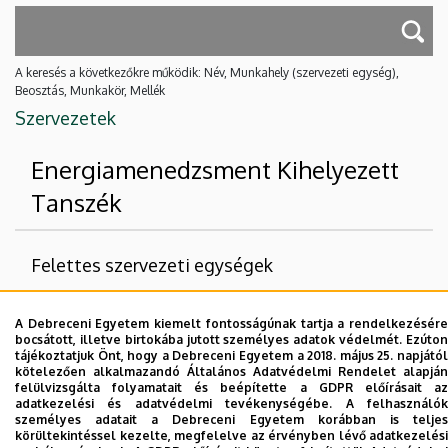
A keresés a következőkre működik: Név, Munkahely (szervezeti egység),
Beosztás, Munkakör, Mellék
Szervezetek
Energiamenedzsment Kihelyezett
Tanszék
Felettes szervezeti egységek
Debreceni Egyetem
A Debreceni Egyetem kiemelt fontosságúnak tartja a rendelkezésére
Természettudományi és Technológiai Kar
bocsátott, illetve birtokába jutott személyes adatok védelmét. Ezúton
tájékoztatjuk Önt, hogy a Debreceni Egyetem a 2018. május 25. napjától
Földtudományi Intézet
kötelezően alkalmazandó Általános Adatvédelmi Rendelet alapján
felülvizsgálta folyamatait és beépítette a GDPR előírásait az
adatkezelési és adatvédelmi tevékenységébe. A felhasználók
Nincs találat.
személyes adatait a Debreceni Egyetem korábban is teljes
körültekintéssel kezelte, megfelelve az érvényben lévő adatkezelési