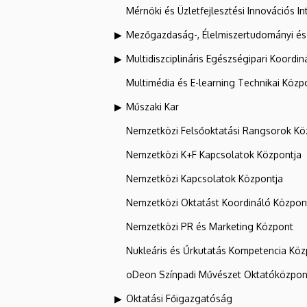
Mérnöki és Üzletfejlesztési Innovációs In
Mezőgazdaság-, Élelmiszertudományi és
Multidiszciplináris Egészségipari Koordin
Multimédia és E-learning Technikai Közp
Műszaki Kar
Nemzetközi Felsőoktatási Rangsorok Kö
Nemzetközi K+F Kapcsolatok Központja
Nemzetközi Kapcsolatok Központja
Nemzetközi Oktatást Koordináló Közpon
Nemzetközi PR és Marketing Központ
Nukleáris és Űrkutatás Kompetencia Kö
oDeon Színpadi Művészet Oktatóközpon
Oktatási Főigazgatóság