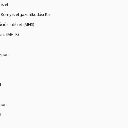
tézet
 Környezetgazdálkodási Kar
ációs Intézet (MEKI)
ont (METK)
zpont
t
zpont
t