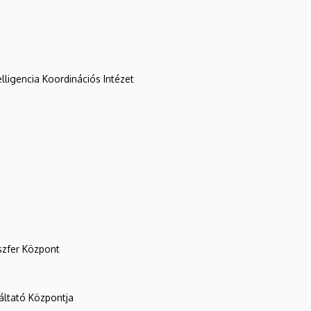
lligencia Koordinációs Intézet
szfer Központ
ltató Központja