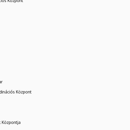
iós Központ
ar
rdinációs Központ
k Központja