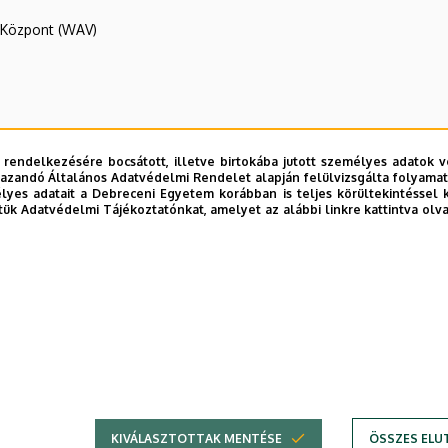
R Központ (WAV)
 rendelkezésére bocsátott, illetve birtokába jutott személyes adatok v
azandó Általános Adatvédelmi Rendelet alapján felülvizsgálta folyamata
yes adatait a Debreceni Egyetem korábban is teljes körültekintéssel 
tük Adatvédelmi Tájékoztatónkat, amelyet az alábbi linkre kattintva olv
E telefonkönyvében
|
Külső személyek rögzítése a DE te
KIVÁLASZTOTTAK MENTÉSE
ÖSSZES ELU