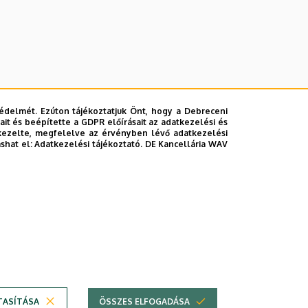
édelmét. Ezúton tájékoztatjuk Önt, hogy a Debreceni
it és beépítette a GDPR előírásait az adatkezelési és
kezelte, megfelelve az érvényben lévő adatkezelési
ashat el:
Adatkezelési tájékoztató.
DE Kancellária WAV
lefonkönyvében
|
Súgó
|
Hibabejelentés
TASÍTÁSA
ÖSSZES ELFOGADÁSA