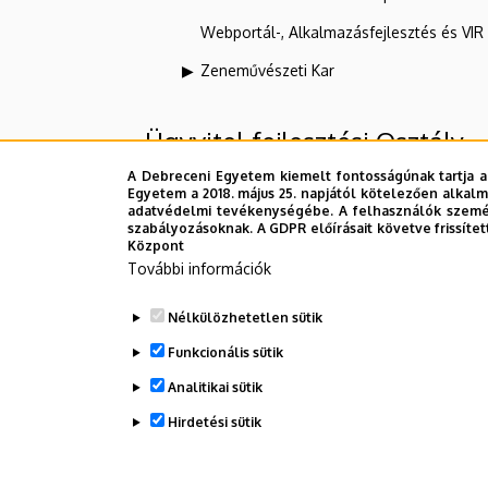
Webportál-, Alkalmazásfejlesztés és VI
Zeneművészeti Kar
Ügyvitel-fejlesztési Osztály
A Debreceni Egyetem kiemelt fontosságúnak tartja a
Egyetem a 2018. május 25. napjától kötelezően alkalm
Felettes szervezeti egységek
adatvédelmi tevékenységébe. A felhasználók személ
szabályozásoknak. A GDPR előírásait követve frissítet
Központ
Debreceni Egyetem
További információk
Kancellária
Nélkülözhetetlen sütik
Számviteli Igazgatóság
Funkcionális sütik
Analitikai sütik
Dolgozói adatmódosítás igénylése a D
Hirdetési sütik
WITHDRAW CONSENT