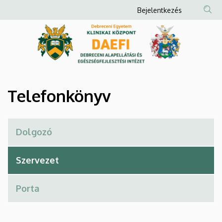
Telefonkönyv
Ugrás
Anonim
Bejelentkezés
a
Felhasználói
|
tartalomra
fiók
Debreceni
menüje
Alapellátási
és
Telefonkönyv
Egészségfejlesztési
Intézet