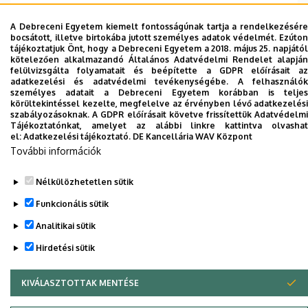
Központ
A Debreceni Egyetem kiemelt fontosságúnak tartja a rendelkezésére
karacs.csaba@unideb.hu
E-mail
bocsátott, illetve birtokába jutott személyes adatok védelmét. Ezúton
tájékoztatjuk Önt, hogy a Debreceni Egyetem a 2018. május 25. napjától
kötelezően alkalmazandó Általános Adatvédelmi Rendelet alapján
felülvizsgálta folyamatait és beépítette a GDPR előírásait az
adatkezelési és adatvédelmi tevékenységébe. A felhasználók
személyes adatait a Debreceni Egyetem korábban is teljes
körültekintéssel kezelte, megfelelve az érvényben lévő adatkezelési
Dolgozói adatmódosítás igénylése a DE
szabályozásoknak. A GDPR előírásait követve frissítettük Adatvédelmi
telefonkönyvében
|
Külső személyek rögzítése a
Tájékoztatónkat, amelyet az alábbi linkre kattintva olvashat
el:
Adatkezelési tájékoztató.
DE Kancellária WAV Központ
DE telefonkönyvében
|
Súgó
|
Hibabejelentés
További információk
Nélkülözhetetlen sütik
Funkcionális sütik
Analitikai sütik
Hirdetési sütik
KIVÁLASZTOTTAK MENTÉSE
WITHDRAW CONSENT
Adatvédelem
Adatvédelem