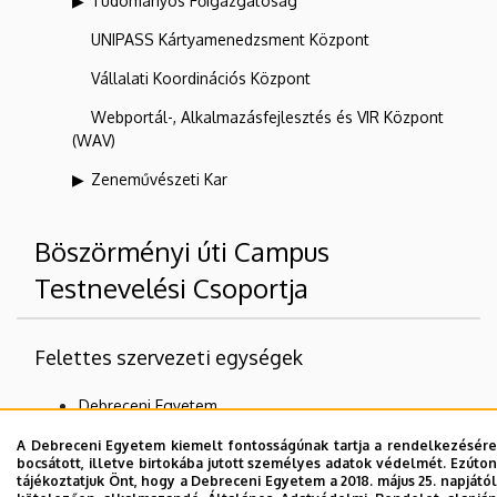
Tudományos Főigazgatóság
UNIPASS Kártyamenedzsment Központ
Vállalati Koordinációs Központ
Webportál-, Alkalmazásfejlesztés és VIR Központ
(WAV)
Zeneművészeti Kar
Böszörményi úti Campus
Testnevelési Csoportja
Felettes szervezeti egységek
Debreceni Egyetem
Sporttudományi Koordinációs Intézet
A Debreceni Egyetem kiemelt fontosságúnak tartja a rendelkezésére
bocsátott, illetve birtokába jutott személyes adatok védelmét. Ezúton
tájékoztatjuk Önt, hogy a Debreceni Egyetem a 2018. május 25. napjától