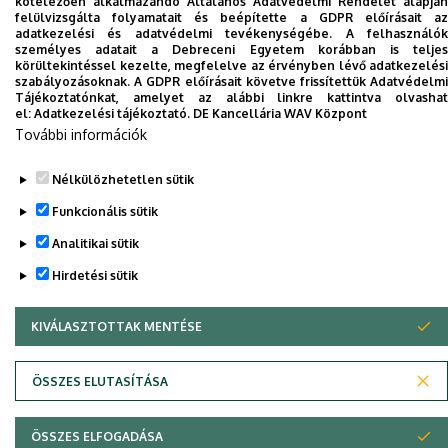
kötelezően alkalmazandó Általános Adatvédelmi Rendelet alapján
Dolgozói adatmódosítás igénylése a DE
felülvizsgálta folyamatait és beépítette a GDPR előírásait az
adatkezelési és adatvédelmi tevékenységébe. A felhasználók
telefonkönyvében
|
Külső személyek rögzítése a
személyes adatait a Debreceni Egyetem korábban is teljes
DE telefonkönyvében
|
Súgó
|
Hibabejelentés
körültekintéssel kezelte, megfelelve az érvényben lévő adatkezelési
szabályozásoknak. A GDPR előírásait követve frissítettük Adatvédelmi
Tájékoztatónkat, amelyet az alábbi linkre kattintva olvashat
el:
Adatkezelési tájékoztató.
DE Kancellária WAV Központ
További információk
Nélkülözhetetlen sütik
Funkcionális sütik
Analitikai sütik
Adatvédelem
Adatvédelem
Hirdetési sütik
KIVÁLASZTOTTAK MENTÉSE
WITHDRAW CONSENT
Szerzői jog © 2026 Unideb
ÖSSZES ELUTASÍTÁSA
ÖSSZES ELFOGADÁSA