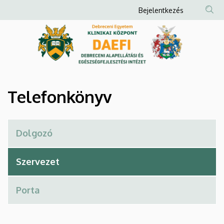
Telefonkönyv
Ugrás
Anonim
Bejelentkezés
a
Felhasználói
|
tartalomra
fiók
Debreceni
menüje
Alapellátási
és
Telefonkönyv
Egészségfejlesztési
Intézet