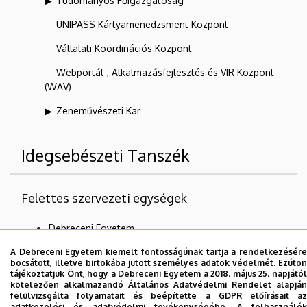
Tudományos Főigazgatóság
UNIPASS Kártyamenedzsment Központ
Vállalati Koordinációs Központ
Webportál-, Alkalmazásfejlesztés és VIR Központ
(WAV)
Zeneművészeti Kar
Idegsebészeti Tanszék
Felettes szervezeti egységek
Debreceni Egyetem
Általános Orvostudományi Kar
A Debreceni Egyetem kiemelt fontosságúnak tartja a rendelkezésére
bocsátott, illetve birtokába jutott személyes adatok védelmét. Ezúton
tájékoztatjuk Önt, hogy a Debreceni Egyetem a 2018. május 25. napjától
kötelezően alkalmazandó Általános Adatvédelmi Rendelet alapján
felülvizsgálta folyamatait és beépítette a GDPR előírásait az
Dolgozói adatmódosítás igénylése a DE
adatkezelési és adatvédelmi tevékenységébe. A felhasználók