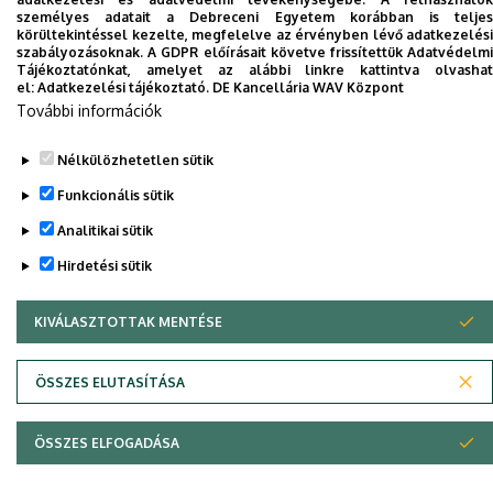
telefonkönyvében
|
Külső személyek rögzítése a
személyes adatait a Debreceni Egyetem korábban is teljes
körültekintéssel kezelte, megfelelve az érvényben lévő adatkezelési
DE telefonkönyvében
|
Súgó
|
Hibabejelentés
szabályozásoknak. A GDPR előírásait követve frissítettük Adatvédelmi
Tájékoztatónkat, amelyet az alábbi linkre kattintva olvashat
el:
Adatkezelési tájékoztató.
DE Kancellária WAV Központ
További információk
Nélkülözhetetlen sütik
Funkcionális sütik
Analitikai sütik
Hirdetési sütik
Adatvédelem
Adatvédelem
KIVÁLASZTOTTAK MENTÉSE
WITHDRAW CONSENT
Szerzői jog © 2026 Unideb
ÖSSZES ELUTASÍTÁSA
ÖSSZES ELFOGADÁSA