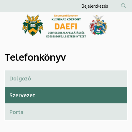
Telefonkönyv
Ugrás
Anonim
Bejelentkezés
a
Felhasználói
|
tartalomra
fiók
Debreceni
menüje
Alapellátási
és
Telefonkönyv
Egészségfejlesztési
Intézet