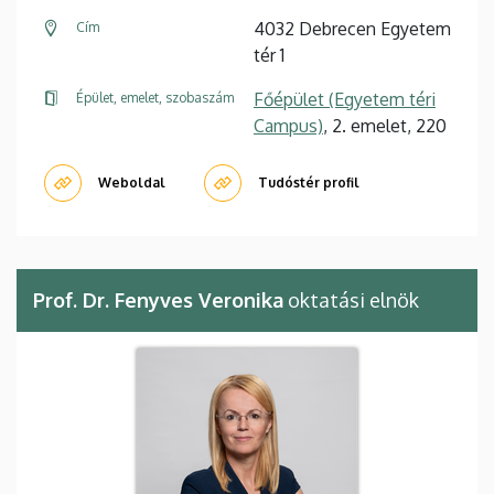
4032 Debrecen Egyetem
Cím
tér 1
Főépület (Egyetem téri
Épület, emelet, szobaszám
Campus)
, 2. emelet, 220
Weboldal
Tudóstér profil
Prof. Dr. Fenyves Veronika
oktatási elnök