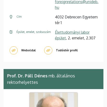
foreignrelations@unideb.
hu
4032 Debrecen Egyetem
Cím
tér 1
Élettudományi labor
Épület, emelet, szobaszám
épület
, 2. emelet, 2.307
Weboldal
Tudóstér profil
Prof. Dr. Páll Dénes
mb. általános
rektorhelyettes