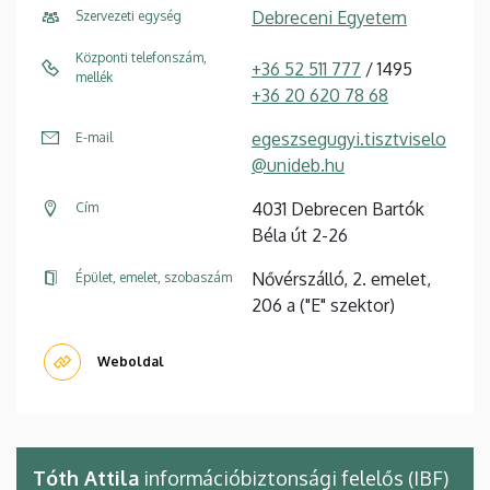
Debreceni Egyetem
Szervezeti egység
Központi telefonszám,
+36 52 511 777
/ 1495
mellék
+36 20 620 78 68
egeszsegugyi.tisztviselo
E-mail
@unideb.hu
4031 Debrecen Bartók
Cím
Béla út 2-26
Nővérszálló, 2. emelet,
Épület, emelet, szobaszám
206 a ("E" szektor)
Weboldal
Tóth Attila
információbiztonsági felelős (IBF)