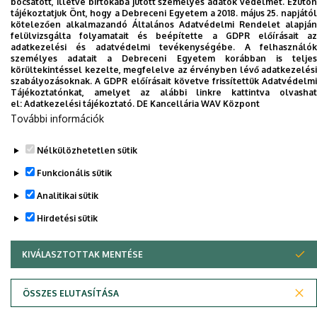
bocsátott, illetve birtokába jutott személyes adatok védelmét. Ezúton
tájékoztatjuk Önt, hogy a Debreceni Egyetem a 2018. május 25. napjától
kötelezően alkalmazandó Általános Adatvédelmi Rendelet alapján
felülvizsgálta folyamatait és beépítette a GDPR előírásait az
adatkezelési és adatvédelmi tevékenységébe. A felhasználók
személyes adatait a Debreceni Egyetem korábban is teljes
körültekintéssel kezelte, megfelelve az érvényben lévő adatkezelési
Adatvédelem
Adatvédelem
szabályozásoknak. A GDPR előírásait követve frissítettük Adatvédelmi
Tájékoztatónkat, amelyet az alábbi linkre kattintva olvashat
el:
Adatkezelési tájékoztató.
DE Kancellária WAV Központ
Szerzői jog © 2026 Unideb
További információk
Nélkülözhetetlen sütik
Funkcionális sütik
Analitikai sütik
Hirdetési sütik
KIVÁLASZTOTTAK MENTÉSE
WITHDRAW CONSENT
ÖSSZES ELUTASÍTÁSA