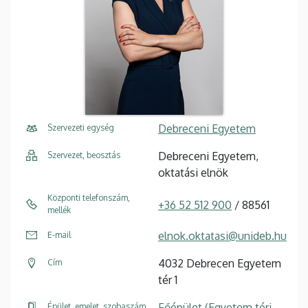
Debreceni Egyetem
Szervezeti egység
Debreceni Egyetem,
Szervezet, beosztás
oktatási elnök
Központi telefonszám,
+36 52 512 900
/ 88561
mellék
elnok.oktatasi@unideb.hu
E-mail
4032 Debrecen Egyetem
Cím
tér 1
Főépület (Egyetem téri
Épület, emelet, szobaszám