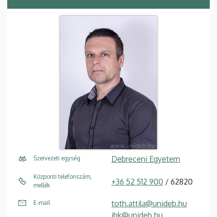
Debreceni Egyetem
Szervezeti egység
Központi telefonszám,
+36 52 512 900
/ 62820
mellék
toth.attila@unideb.hu
E-mail
ibk@unideb.hu