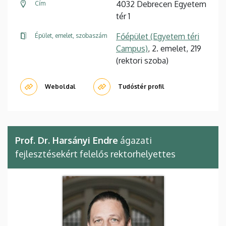
4032 Debrecen Egyetem
Cím
tér 1
Főépület (Egyetem téri
Épület, emelet, szobaszám
Campus)
, 2. emelet, 219
(rektori szoba)
Weboldal
Tudóstér profil
Prof. Dr. Harsányi Endre
ágazati
fejlesztésekért felelős rektorhelyettes