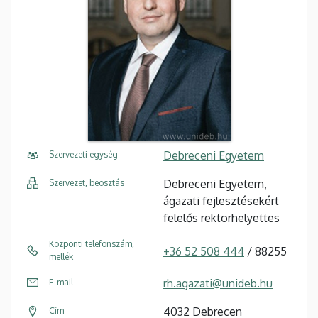
Debreceni Egyetem
Szervezeti egység
Debreceni Egyetem,
Szervezet, beosztás
ágazati fejlesztésekért
felelős rektorhelyettes
Központi telefonszám,
+36 52 508 444
/ 88255
mellék
rh.agazati@unideb.hu
E-mail
4032 Debrecen
Cím