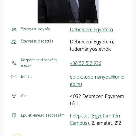
Debreceni Egyetem
Szervezeti egység
Debreceni Egyetem,
Szervezet, beosztás
tudományos elnök
Központi telefonszám,
+36 52 512 936
mellék
elnok.tudomanyos@unid
E-mail
eb.hu
4032 Debrecen Egyetem
Cím
tér 1
Főépület (Egyetem téri
Épület, emelet, szobaszám
Campus)
, 2. emelet, 212