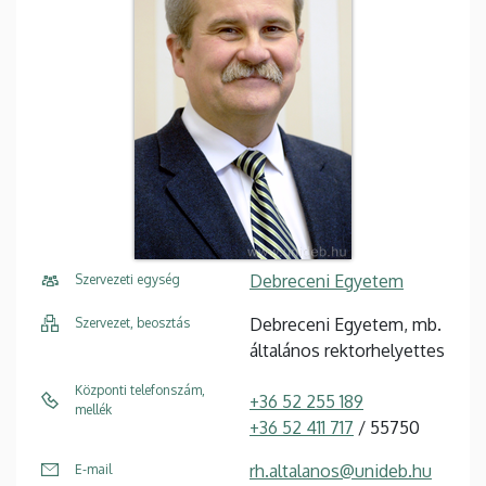
Debreceni Egyetem
Szervezeti egység
Debreceni Egyetem, mb.
Szervezet, beosztás
általános rektorhelyettes
Központi telefonszám,
+36 52 255 189
mellék
+36 52 411 717
/ 55750
rh.altalanos@unideb.hu
E-mail