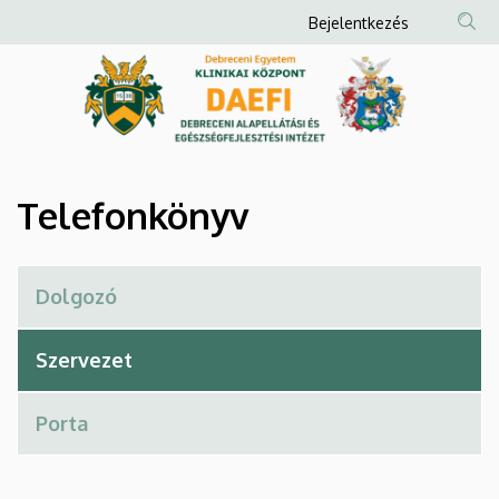
Telefonkönyv
Ugrás
Anonim
Bejelentkezés
a
Felhasználói
|
tartalomra
fiók
Debreceni
menüje
Alapellátási
és
Telefonkönyv
Egészségfejlesztési
Intézet