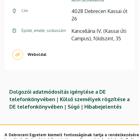
4028 Debrecen Kassai út
Cím
26
Kancellária IV. (Kassai úti
Épület, emelet, szobaszám
Campus), földszint, 35
Weboldal
Dolgozói adatmódosítás igénylése a DE
telefonkönyvében
|
Külső személyek rögzítése a
DE telefonkönyvében
|
Súgó
|
Hibabejelentés
A Debreceni Egyetem kiemelt fontosságúnak tartja a rendelkezésére