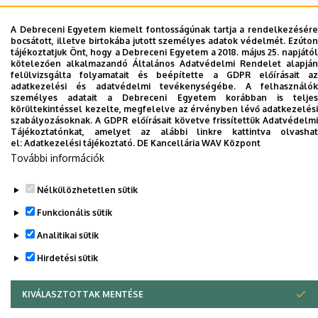
Fordítóiroda
A Debreceni Egyetem kiemelt fontosságúnak tartja a rendelkezésére
bocsátott, illetve birtokába jutott személyes adatok védelmét. Ezúton
tájékoztatjuk Önt, hogy a Debreceni Egyetem a 2018. május 25. napjától
kötelezően alkalmazandó Általános Adatvédelmi Rendelet alapján
Dolgozói adatmódosítás igénylése a DE
felülvizsgálta folyamatait és beépítette a GDPR előírásait az
adatkezelési és adatvédelmi tevékenységébe. A felhasználók
telefonkönyvében
|
Külső személyek rögzítése a
személyes adatait a Debreceni Egyetem korábban is teljes
DE telefonkönyvében
|
Súgó
|
Hibabejelentés
körültekintéssel kezelte, megfelelve az érvényben lévő adatkezelési
szabályozásoknak. A GDPR előírásait követve frissítettük Adatvédelmi
Tájékoztatónkat, amelyet az alábbi linkre kattintva olvashat
el:
Adatkezelési tájékoztató.
DE Kancellária WAV Központ
További információk
Nélkülözhetetlen sütik
Funkcionális sütik
Analitikai sütik
Adatvédelem
Adatvédelem
Hirdetési sütik
KIVÁLASZTOTTAK MENTÉSE
WITHDRAW CONSENT
Szerzői jog © 2026 Unideb