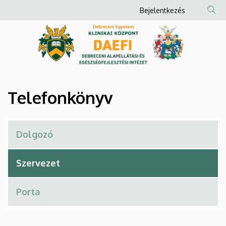
Telefonkönyv
Ugrás
Anonim
Bejelentkezés
a
Felhasználói
|
tartalomra
fiók
Debreceni
menüje
Alapellátási
és
Telefonkönyv
Egészségfejlesztési
Intézet