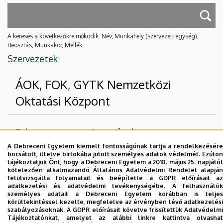
A keresés a következőkre működik: Név, Munkahely (szervezeti egység),
Beosztás, Munkakör, Mellék
Szervezetek
ÁOK, FOK, GYTK Nemzetközi
Oktatási Központ
Felettes szervezeti egységek
A Debreceni Egyetem kiemelt fontosságúnak tartja a rendelkezésére
Debreceni Egyetem
bocsátott, illetve birtokába jutott személyes adatok védelmét. Ezúton
tájékoztatjuk Önt, hogy a Debreceni Egyetem a 2018. május 25. napjától
Gyógyszerésztudományi Kar
kötelezően alkalmazandó Általános Adatvédelmi Rendelet alapján
felülvizsgálta folyamatait és beépítette a GDPR előírásait az
adatkezelési és adatvédelmi tevékenységébe. A felhasználók
Nincs találat.
személyes adatait a Debreceni Egyetem korábban is teljes
körültekintéssel kezelte, megfelelve az érvényben lévő adatkezelési
szabályozásoknak. A GDPR előírásait követve frissítettük Adatvédelmi
Tájékoztatónkat, amelyet az alábbi linkre kattintva olvashat