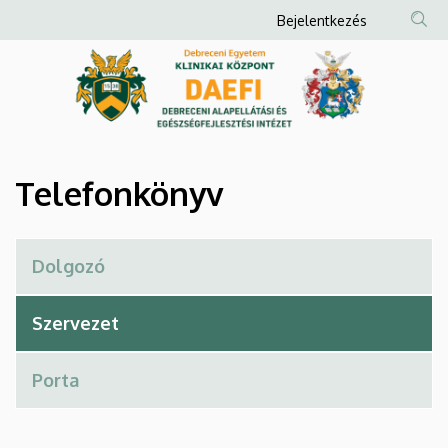
Telefonkönyv
Ugrás
Anonim
Bejelentkezés
a
Felhasználói
|
tartalomra
fiók
Debreceni
menüje
Alapellátási
és
Telefonkönyv
Egészségfejlesztési
Intézet