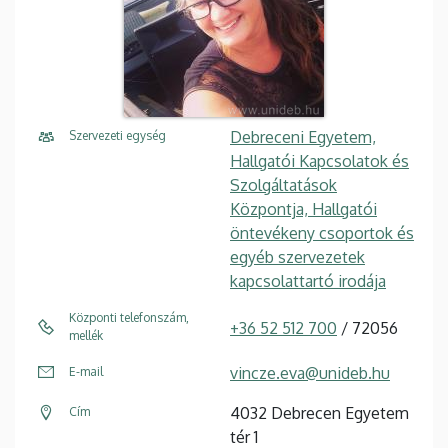
Debreceni Egyetem,
Szervezeti egység
Hallgatói Kapcsolatok és
Szolgáltatások
Központja, Hallgatói
öntevékeny csoportok és
egyéb szervezetek
kapcsolattartó irodája
Központi telefonszám,
+36 52 512 700
/ 72056
mellék
vincze.eva@unideb.hu
E-mail
4032 Debrecen Egyetem
Cím
tér 1