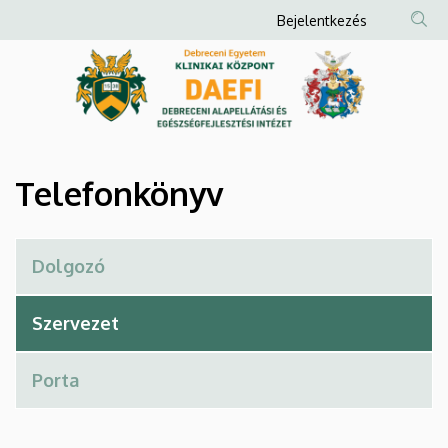
Telefonkönyv
Ugrás
Anonim
Bejelentkezés
a
Felhasználói
|
tartalomra
fiók
Debreceni
menüje
Alapellátási
és
Telefonkönyv
Egészségfejlesztési
Intézet