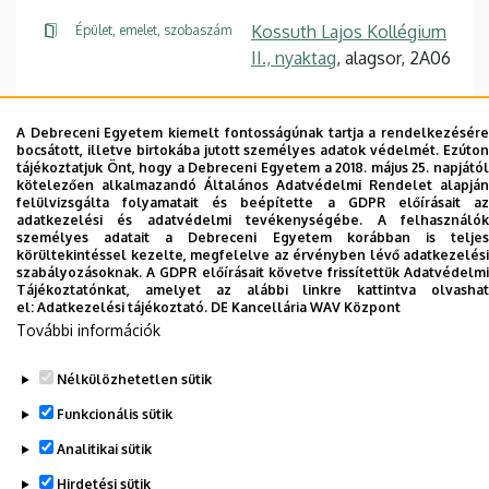
Kossuth Lajos Kollégium
Épület, emelet, szobaszám
II., nyaktag
, alagsor, 2A06
Weboldal
A Debreceni Egyetem kiemelt fontosságúnak tartja a rendelkezésére
bocsátott, illetve birtokába jutott személyes adatok védelmét. Ezúton
tájékoztatjuk Önt, hogy a Debreceni Egyetem a 2018. május 25. napjától
kötelezően alkalmazandó Általános Adatvédelmi Rendelet alapján
felülvizsgálta folyamatait és beépítette a GDPR előírásait az
adatkezelési és adatvédelmi tevékenységébe. A felhasználók
személyes adatait a Debreceni Egyetem korábban is teljes
Dolgozói adatmódosítás igénylése a DE
körültekintéssel kezelte, megfelelve az érvényben lévő adatkezelési
telefonkönyvében
|
Külső személyek rögzítése a
szabályozásoknak. A GDPR előírásait követve frissítettük Adatvédelmi
Tájékoztatónkat, amelyet az alábbi linkre kattintva olvashat
DE telefonkönyvében
|
Súgó
|
Hibabejelentés
el:
Adatkezelési tájékoztató.
DE Kancellária WAV Központ
További információk
Nélkülözhetetlen sütik
Funkcionális sütik
Analitikai sütik
Hirdetési sütik