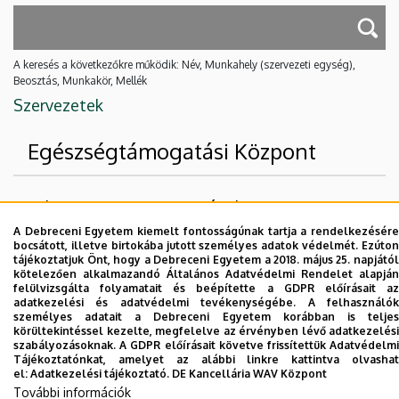
A keresés a következőkre működik: Név, Munkahely (szervezeti egység),
Beosztás, Munkakör, Mellék
Szervezetek
Egészségtámogatási Központ
Felettes szervezeti egységek
A Debreceni Egyetem kiemelt fontosságúnak tartja a rendelkezésére
Debreceni Egyetem
bocsátott, illetve birtokába jutott személyes adatok védelmét. Ezúton
tájékoztatjuk Önt, hogy a Debreceni Egyetem a 2018. május 25. napjától
Egészségtudományi Kar
kötelezően alkalmazandó Általános Adatvédelmi Rendelet alapján
felülvizsgálta folyamatait és beépítette a GDPR előírásait az
adatkezelési és adatvédelmi tevékenységébe. A felhasználók
Nincs találat.
személyes adatait a Debreceni Egyetem korábban is teljes
körültekintéssel kezelte, megfelelve az érvényben lévő adatkezelési
szabályozásoknak. A GDPR előírásait követve frissítettük Adatvédelmi
Tájékoztatónkat, amelyet az alábbi linkre kattintva olvashat
Dolgozói adatmódosítás igénylése a DE
el:
Adatkezelési tájékoztató.
DE Kancellária WAV Központ
telefonkönyvében
|
Külső személyek rögzítése a
További információk