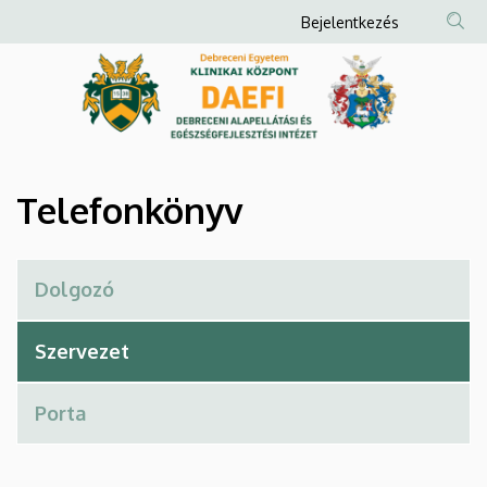
Telefonkönyv
Ugrás
Anonim
Bejelentkezés
a
Felhasználói
|
tartalomra
fiók
Debreceni
menüje
Alapellátási
és
Telefonkönyv
Egészségfejlesztési
Intézet