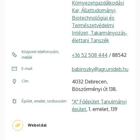
Környezetgazdálkodási
Kar, Állattudományi,
Biotechnológiai és
Természetvédelmi
Intézet, Takarmányozás-
élettani Tanszék
Központi telefonszám,
+36 52 508 444
/ 88542
mellék
babinszky@agr.unideb.hu
E-mail
4032 Debrecen,
Cím
Böszörményi út 138.
"A" Főépület Tanulmányi
Épület, emelet, szobaszám
épület
, 1. emelet, 139
Weboldal