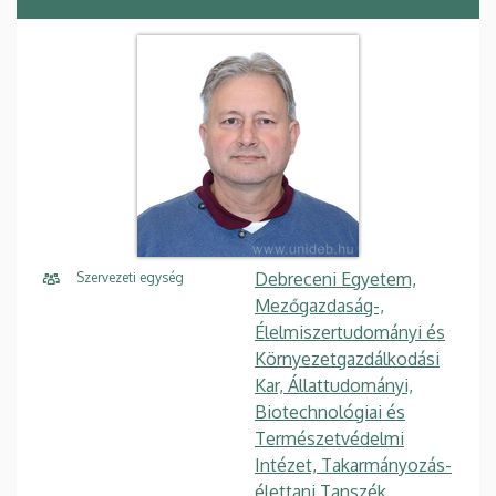
Debreceni Egyetem,
Szervezeti egység
Mezőgazdaság-,
Élelmiszertudományi és
Környezetgazdálkodási
Kar, Állattudományi,
Biotechnológiai és
Természetvédelmi
Intézet, Takarmányozás-
élettani Tanszék