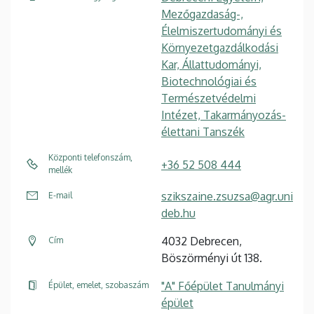
Mezőgazdaság-,
Élelmiszertudományi és
Környezetgazdálkodási
Kar, Állattudományi,
Biotechnológiai és
Természetvédelmi
Intézet, Takarmányozás-
élettani Tanszék
Központi telefonszám,
+36 52 508 444
mellék
szikszaine.zsuzsa@agr.uni
E-mail
deb.hu
4032 Debrecen,
Cím
Böszörményi út 138.
"A" Főépület Tanulmányi
Épület, emelet, szobaszám
épület