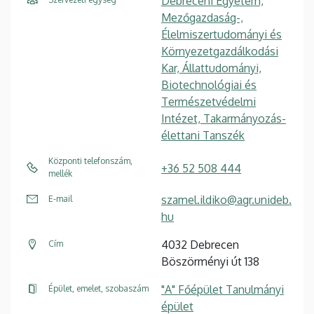
Debreceni Egyetem,
Mezőgazdaság-,
Élelmiszertudományi és
Környezetgazdálkodási
Kar, Állattudományi,
Biotechnológiai és
Természetvédelmi
Intézet, Takarmányozás-
élettani Tanszék
Központi telefonszám,
+36 52 508 444
mellék
szamel.ildiko@agr.unideb.
E-mail
hu
4032 Debrecen
Cím
Böszörményi út 138
"A" Főépület Tanulmányi
Épület, emelet, szobaszám
épület