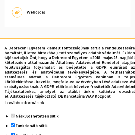
Weboldal
Dolgozói adatmódosítás igénylése a DE
A Debreceni Egyetem kiemelt fontosságúnak tartja a rendelkezésére
bocsátott, illetve birtokába jutott személyes adatok védelmét. Ezúton
telefonkönyvében
|
Külső személyek rögzítése a
tájékoztatjuk Önt, hogy a Debreceni Egyetem a 2018. május 25. napjától
DE telefonkönyvében
|
Súgó
|
Hibabejelentés
kötelezően alkalmazandó Általános Adatvédelmi Rendelet alapján
felülvizsgálta folyamatait és beépítette a GDPR előírásait az
adatkezelési és adatvédelmi tevékenységébe. A felhasználók
személyes adatait a Debreceni Egyetem korábban is teljes
körültekintéssel kezelte, megfelelve az érvényben lévő adatkezelési
szabályozásoknak. A GDPR előírásait követve frissítettük Adatvédelmi
Tájékoztatónkat, amelyet az alábbi linkre kattintva olvashat
el:
Adatkezelési tájékoztató.
DE Kancellária WAV Központ
További információk
Nélkülözhetetlen sütik
Adatvédelem
Adatvédelem
Funkcionális sütik