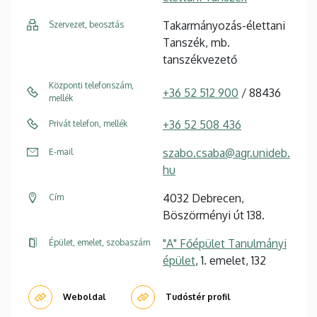
Takarmányozás-élettani
Szervezet, beosztás
Tanszék, mb.
tanszékvezető
Központi telefonszám,
+36 52 512 900
/ 88436
mellék
+36 52 508 436
Privát telefon, mellék
szabo.csaba@agr.unideb.
E-mail
hu
4032 Debrecen,
Cím
Böszörményi út 138.
"A" Főépület Tanulmányi
Épület, emelet, szobaszám
épület
, 1. emelet, 132
Weboldal
Tudóstér profil