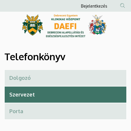
Telefonkönyv
Ugrás
Anonim
Bejelentkezés
a
Felhasználói
|
tartalomra
fiók
Debreceni
menüje
Alapellátási
és
Telefonkönyv
Egészségfejlesztési
Intézet