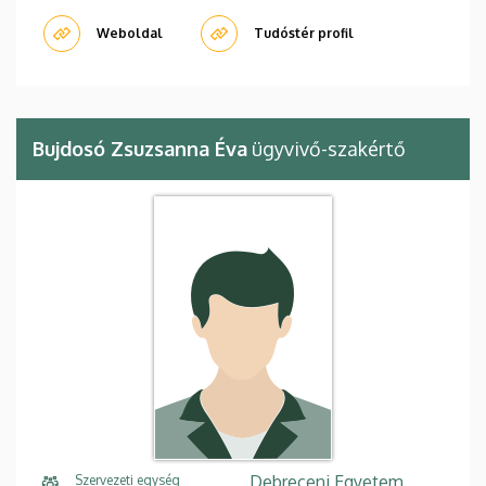
Weboldal
Tudóstér profil
Bujdosó Zsuzsanna Éva
ügyvivő-szakértő
Debreceni Egyetem,
Szervezeti egység