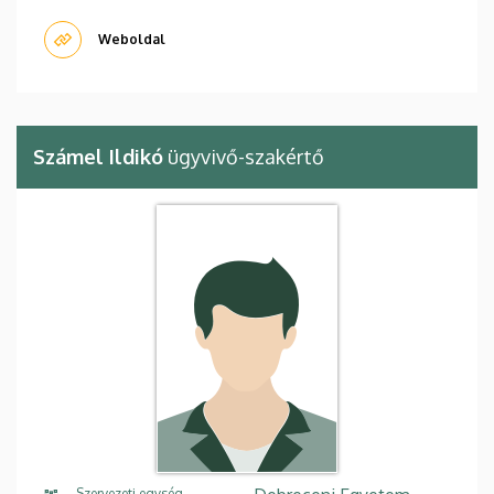
Weboldal
Számel Ildikó
ügyvivő-szakértő
Szervezeti egység