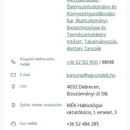
Élelmiszertudományi és
Környezetgazdálkodási
Kar, Állattudományi,
Biotechnológiai és
Természetvédelmi
Intézet, Takarmányozás-
élettani Tanszék
Központi telefonszám,
+36 52 512 900
/ 88148
mellék
barsonp@agr.unideb.hu
E-mail
4032 Debrecen,
Cím
Böszörményi út 138.
MÉK Halbiológiai
Épület, emelet, szobaszám
oktatóbázis, 1. emelet, 3
+36 52 486 285
Fax, mellék