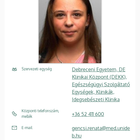
Debreceni Egyetem, DE
Szervezeti egység
Klinikai Központ (DEKK),
Egészségügyi Szolgáltató
Egységek, Klinikák,
Idegsebészeti Klinika
Központi telefonszám,
+36 52 411 600
mellék
gencsi.renata@med.unide
E-mail
b.hu