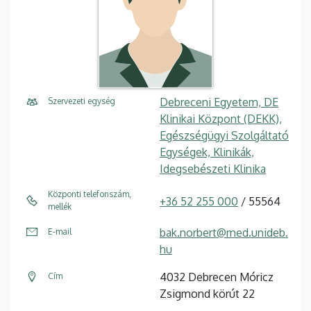
Debreceni Egyetem, DE
Szervezeti egység
Klinikai Központ (DEKK),
Egészségügyi Szolgáltató
Egységek, Klinikák,
Idegsebészeti Klinika
Központi telefonszám,
+36 52 255 000
/ 55564
mellék
bak.norbert@med.unideb.
E-mail
hu
4032 Debrecen Móricz
Cím
Zsigmond körút 22