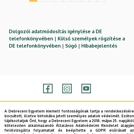
Jelenlegi
Oldal
Oldal
Oldal
Oldal
Oldal
Oldal
Következő
Utolsó
oldal
oldal
oldal
Dolgozói adatmódosítás igénylése a DE
telefonkönyvében
|
Külső személyek rögzítése a
DE telefonkönyvében
|
Súgó
|
Hibabejelentés
Adatvédelem
Adatvédelem
A Debreceni Egyetem kiemelt fontosságúnak tartja a rendelkezésére
bocsátott, illetve birtokába jutott személyes adatok védelmét. Ezúton
tájékoztatjuk Önt, hogy a Debreceni Egyetem a 2018. május 25. napjától
Szerzői jog © 2026 Unideb
kötelezően alkalmazandó Általános Adatvédelmi Rendelet alapján
felülvizsgálta folyamatait és beépítette a GDPR előírásait az