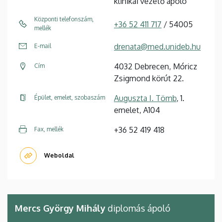
klinikai vezető ápoló
Központi telefonszám,
+36 52 411 717
/ 54005
mellék
drenata@med.unideb.hu
E-mail
4032 Debrecen, Móricz
Cím
Zsigmond körút 22.
Auguszta I. Tömb
, 1.
Épület, emelet, szobaszám
emelet, A104
+36 52 419 418
Fax, mellék
Weboldal
Mercs György Mihály
diplomás ápoló