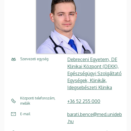
Debreceni Egyetem, DE
Szervezeti egység
Klinikai Központ (DEKK),
Egészségügyi Szolgáltató
Egységek, Klinikák,
Idegsebészeti Klinika
Központi telefonszám,
+36 52 255 000
mellék
barati.bence@med.unideb
E-mail
.hu