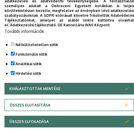
adatkezelési és adatvédelmi tevékenységébe. A felhasználók
személyes adatait a Debreceni Egyetem korábban is teljes
körültekintéssel kezelte, megfelelve az érvényben lévő adatkezelési
szabályozásoknak. A GDPR előírásait követve frissítettük Adatvédelmi
Tájékoztatónkat, amelyet az alábbi linkre kattintva olvashat
el:
Adatkezelési tájékoztató.
DE Kancellária WAV Központ
További információk
Nélkülözhetetlen sütik
Funkcionális sütik
Analitikai sütik
Hirdetési sütik
KIVÁLASZTOTTAK MENTÉSE
WITHDRAW CONSENT
ÖSSZES ELUTASÍTÁSA
ÖSSZES ELFOGADÁSA