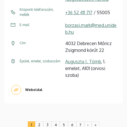
Központi telefonszám,
+36 52 411 717
/ 55005
mellék
borzasi.mark@med.unide
E-mail
b.hu
4032 Debrecen Móricz
Cím
Zsigmond körút 22
Auguszta I. Tömb
, 1.
Épület, emelet, szobaszám
emelet, A101 (orvosi
szoba)
Weboldal
Oldalszámozás
1
2
3
4
5
6
7
›
»