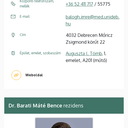
Központi telefonszám,
+36 52 411 717
/ 55775
mellék
balogh.imre@med.unideb.
E-mail
hu
4032 Debrecen Móricz
Cím
Zsigmond körút 22
Auguszta I. Tömb
, 1.
Épület, emelet, szobaszám
emelet, A201 (műtő)
Weboldal
Dr. Barati Máté Bence
rezidens