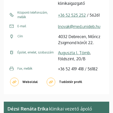
klinikaigazgató
Központi telefonszám,
+36 52 525 252
/ 56261
mellék
lnovak@med.unideb.hu
E-mail
4032 Debrecen, Móricz
Cím
Zsigmond körút 22.
Auguszta I. Tömb
,
Épület, emelet, szobaszám
földszint, 20/B
+36 52 419 418 / 56182
Fax, mellék
Weboldal
Tudóstér profil
Dézsi Renáta Erika
klinikai vezető ápoló