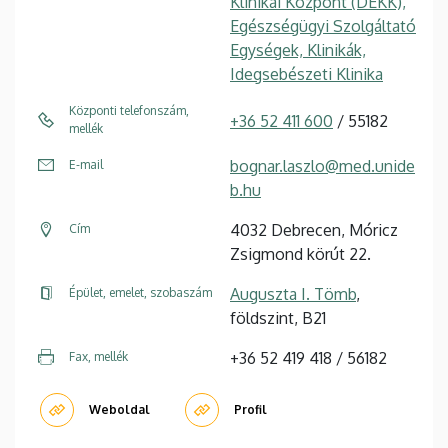
Klinikai Központ (DEKK),
Egészségügyi Szolgáltató
Egységek, Klinikák,
Idegsebészeti Klinika
Központi telefonszám,
+36 52 411 600
/ 55182
mellék
bognar.laszlo@med.unide
E-mail
b.hu
4032 Debrecen, Móricz
Cím
Zsigmond körút 22.
Auguszta I. Tömb
,
Épület, emelet, szobaszám
földszint, B21
+36 52 419 418 / 56182
Fax, mellék
Weboldal
Profil