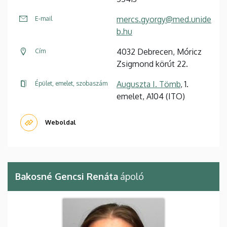
mercs.gyorgy@med.unide
E-mail
b.hu
4032 Debrecen, Móricz
Cím
Zsigmond körút 22.
Auguszta I. Tömb
, 1.
Épület, emelet, szobaszám
emelet, A104 (ITO)
Weboldal
Bakosné Gencsi Renáta
ápoló