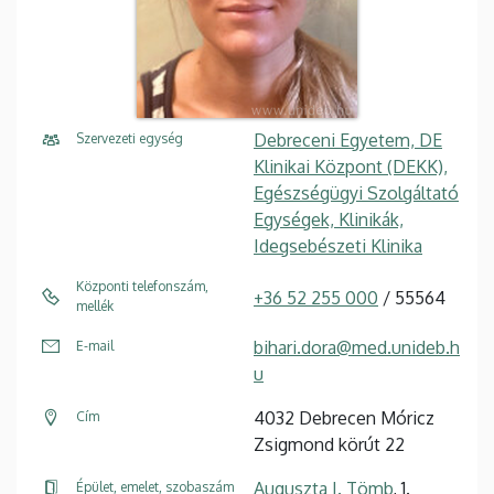
Debreceni Egyetem, DE
Szervezeti egység
Klinikai Központ (DEKK),
Egészségügyi Szolgáltató
Egységek, Klinikák,
Idegsebészeti Klinika
Központi telefonszám,
+36 52 255 000
/ 55564
mellék
bihari.dora@med.unideb.h
E-mail
u
4032 Debrecen Móricz
Cím
Zsigmond körút 22
Auguszta I. Tömb
, 1.
Épület, emelet, szobaszám