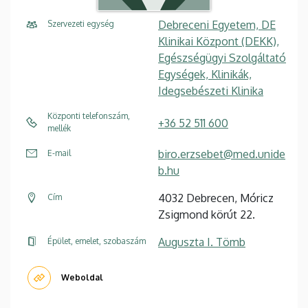
Debreceni Egyetem, DE
Szervezeti egység
Klinikai Központ (DEKK),
Egészségügyi Szolgáltató
Egységek, Klinikák,
Idegsebészeti Klinika
Központi telefonszám,
+36 52 511 600
mellék
biro.erzsebet@med.unide
E-mail
b.hu
4032 Debrecen, Móricz
Cím
Zsigmond körút 22.
Auguszta I. Tömb
Épület, emelet, szobaszám
Weboldal