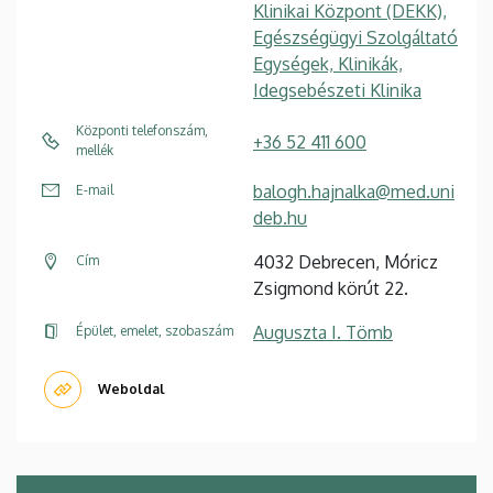
Klinikai Központ (DEKK),
Egészségügyi Szolgáltató
Egységek, Klinikák,
Idegsebészeti Klinika
Központi telefonszám,
+36 52 411 600
mellék
balogh.hajnalka@med.uni
E-mail
deb.hu
4032 Debrecen, Móricz
Cím
Zsigmond körút 22.
Auguszta I. Tömb
Épület, emelet, szobaszám
Weboldal