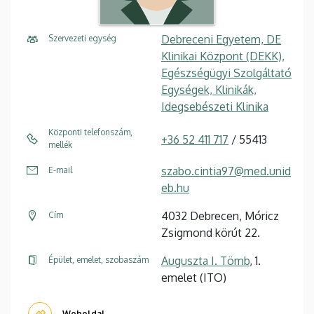
Debreceni Egyetem, DE
Szervezeti egység
Klinikai Központ (DEKK),
Egészségügyi Szolgáltató
Egységek, Klinikák,
Idegsebészeti Klinika
Központi telefonszám,
+36 52 411 717
/ 55413
mellék
szabo.cintia97@med.unid
E-mail
eb.hu
4032 Debrecen, Móricz
Cím
Zsigmond körút 22.
Auguszta I. Tömb
, 1.
Épület, emelet, szobaszám
emelet (ITO)
Weboldal