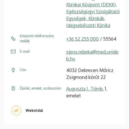
Klinikai Központ (DEKK),
Egészségügyi Szolgáltató
Egységek, Klinikák,
Idegsebészeti Klinika
Központi telefonszám,
+36 52 255 000
/ 55564
mellék
sipos.rebeka@med.unide
E-mail
b.hu
4032 Debrecen Móricz
Cím
Zsigmond körút 22
Auguszta I. Tömb
, 1.
Épület, emelet, szobaszám
emelet
Weboldal