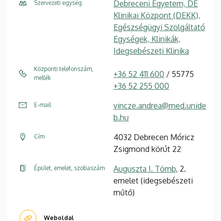
Debreceni Egyetem, DE
Szervezeti egység
Klinikai Központ (DEKK),
Egészségügyi Szolgáltató
Egységek, Klinikák,
Idegsebészeti Klinika
Központi telefonszám,
+36 52 411 600
/ 55775
mellék
+36 52 255 000
vincze.andrea@med.unide
E-mail
b.hu
4032 Debrecen Móricz
Cím
Zsigmond körút 22
Auguszta I. Tömb
, 2.
Épület, emelet, szobaszám
emelet (idegsebészeti
műtő)
Weboldal