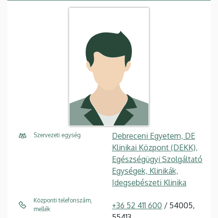
Debreceni Egyetem, DE
Szervezeti egység
Klinikai Központ (DEKK),
Egészségügyi Szolgáltató
Egységek, Klinikák,
Idegsebészeti Klinika
Központi telefonszám,
+36 52 411 600
/ 54005,
mellék
55413