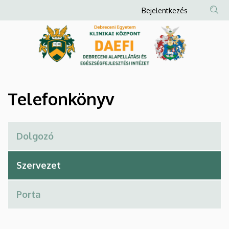
Telefonkönyv
Ugrás
Anonim
Bejelentkezés
a
Felhasználói
|
tartalomra
fiók
Debreceni
menüje
Alapellátási
és
Telefonkönyv
Egészségfejlesztési
Intézet