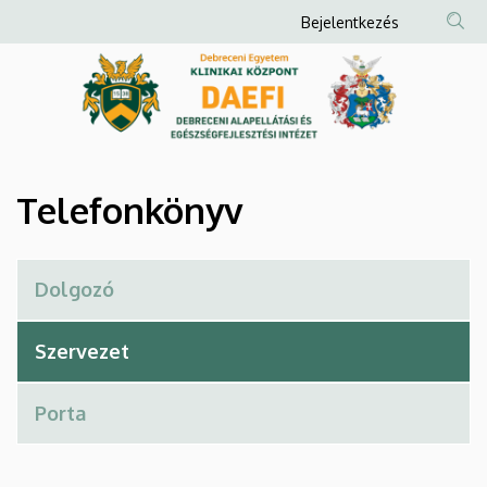
Telefonkönyv
Ugrás
Anonim
Bejelentkezés
a
Felhasználói
|
tartalomra
fiók
Debreceni
menüje
Alapellátási
és
Telefonkönyv
Egészségfejlesztési
Intézet