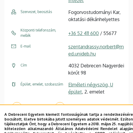
Intézet
Fogorvostudományi Kar,
Szervezet, beosztás
oktatási dékánhelyettes
Központi telefonszám,
+36 52 411 600
/ 55677
mellék
szentandrassy.norbert@m
E-mail
ed.unideb.hu
4032 Debrecen Nagyerdei
Cím
körút 98
Elméleti négyszög, U
Épület, emelet, szobaszám
épület
, 2. emelet
Weboldal
Tudóstér profil
A Debreceni Egyetem kiemelt fontosságúnak tartja a rendelkezésére
bocsátott, illetve birtokába jutott személyes adatok védelmét. Ezúton
tájékoztatjuk Önt, hogy a Debreceni Egyetem a 2018. május 25. napjától
kötelezően alkalmazandó Általános Adatvédelmi Rendelet alapján