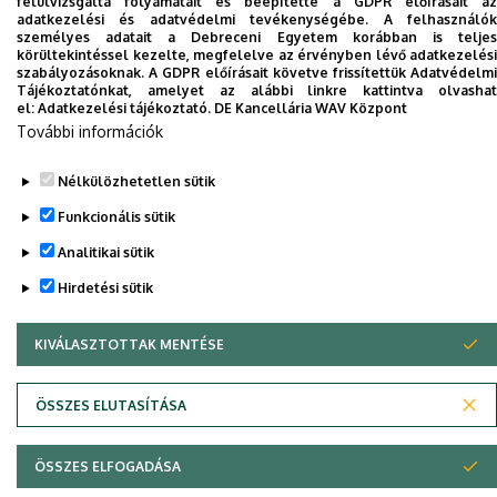
felülvizsgálta folyamatait és beépítette a GDPR előírásait az
adatkezelési és adatvédelmi tevékenységébe. A felhasználók
Dolgozói adatmódosítás igénylése a DE
személyes adatait a Debreceni Egyetem korábban is teljes
körültekintéssel kezelte, megfelelve az érvényben lévő adatkezelési
telefonkönyvében
|
Külső személyek rögzítése a
szabályozásoknak. A GDPR előírásait követve frissítettük Adatvédelmi
DE telefonkönyvében
|
Súgó
|
Hibabejelentés
Tájékoztatónkat, amelyet az alábbi linkre kattintva olvashat
el:
Adatkezelési tájékoztató.
DE Kancellária WAV Központ
További információk
Nélkülözhetetlen sütik
Funkcionális sütik
Analitikai sütik
Hirdetési sütik
Adatvédelem
Adatvédelem
KIVÁLASZTOTTAK MENTÉSE
WITHDRAW CONSENT
Szerzői jog © 2026 Unideb
ÖSSZES ELUTASÍTÁSA
ÖSSZES ELFOGADÁSA