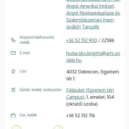
Angol-Amerikai Intézet,
Angol Nyelvpedagógiai és
Szakmódszertani (nem
önálló) Tanszék
Központi telefonszám,
+36 52 512 900
/ 22586
mellék
hudacsko.brigitta@arts.un
E-mail
ideb.hu
4032 Debrecen, Egyetem
Cím
tér 1.
Főépület (Egyetem téri
Épület, emelet, szobaszám
Campus)
, 1. emelet, 104
(oktatói szoba)
+36 52 512 716
Fax, mellék