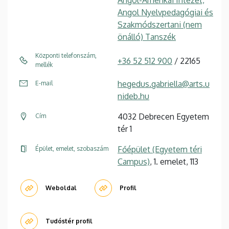
Angol-Amerikai Intézet,
Angol Nyelvpedagógiai és
Szakmódszertani (nem
önálló) Tanszék
Központi telefonszám,
+36 52 512 900
/ 22165
mellék
hegedus.gabriella@arts.u
E-mail
nideb.hu
4032 Debrecen Egyetem
Cím
tér 1
Főépület (Egyetem téri
Épület, emelet, szobaszám
Campus)
, 1. emelet, 113
Weboldal
Profil
Tudóstér profil