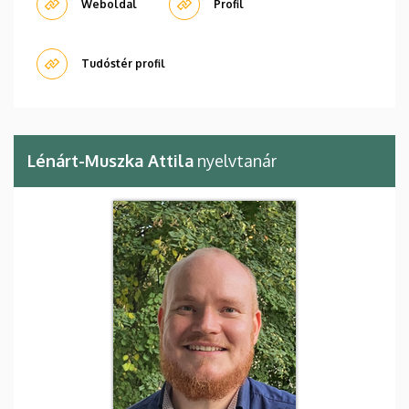
Weboldal
Profil
Tudóstér profil
Lénárt-Muszka Attila
nyelvtanár