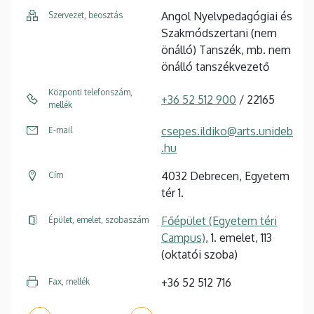
Angol Nyelvpedagógiai és
Szervezet, beosztás
Szakmódszertani (nem
önálló) Tanszék, mb. nem
önálló tanszékvezető
Központi telefonszám,
+36 52 512 900
/ 22165
mellék
csepes.ildiko@arts.unideb
E-mail
.hu
4032 Debrecen, Egyetem
Cím
tér 1.
Főépület (Egyetem téri
Épület, emelet, szobaszám
Campus)
, 1. emelet, 113
(oktatói szoba)
+36 52 512 716
Fax, mellék