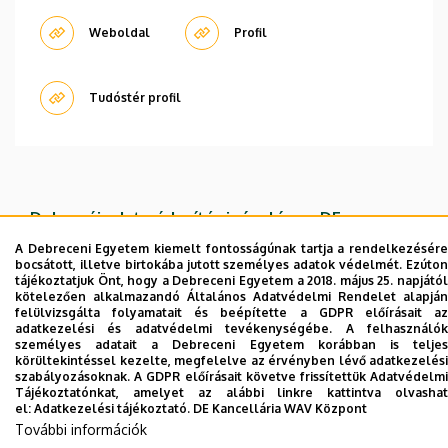
Weboldal
Profil
Tudóstér profil
Dolgozói adatmódosítás igénylése a DE
telefonkönyvében
|
Külső személyek rögzítése a
A Debreceni Egyetem kiemelt fontosságúnak tartja a rendelkezésére
DE telefonkönyvében
|
Súgó
|
Hibabejelentés
bocsátott, illetve birtokába jutott személyes adatok védelmét. Ezúton
tájékoztatjuk Önt, hogy a Debreceni Egyetem a 2018. május 25. napjától
kötelezően alkalmazandó Általános Adatvédelmi Rendelet alapján
felülvizsgálta folyamatait és beépítette a GDPR előírásait az
adatkezelési és adatvédelmi tevékenységébe. A felhasználók
személyes adatait a Debreceni Egyetem korábban is teljes
körültekintéssel kezelte, megfelelve az érvényben lévő adatkezelési
szabályozásoknak. A GDPR előírásait követve frissítettük Adatvédelmi
Tájékoztatónkat, amelyet az alábbi linkre kattintva olvashat
el:
Adatkezelési tájékoztató.
DE Kancellária WAV Központ
További információk