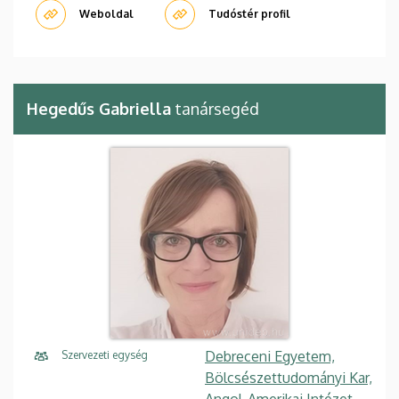
Weboldal
Tudóstér profil
Hegedűs Gabriella
tanársegéd
Debreceni Egyetem,
Szervezeti egység
Bölcsészettudományi Kar,