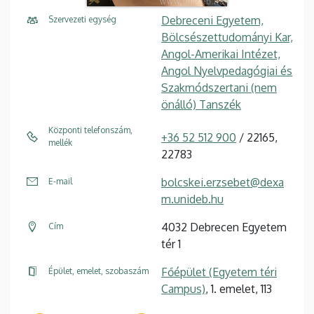
Debreceni Egyetem,
Szervezeti egység
Bölcsészettudományi Kar,
Angol-Amerikai Intézet,
Angol Nyelvpedagógiai és
Szakmódszertani (nem
önálló) Tanszék
Központi telefonszám,
+36 52 512 900
/ 22165,
mellék
22783
bolcskei.erzsebet@dexa
E-mail
m.unideb.hu
4032 Debrecen Egyetem
Cím
tér 1
Főépület (Egyetem téri
Épület, emelet, szobaszám
Campus)
, 1. emelet, 113