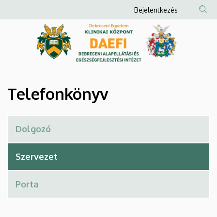
Telefonkönyv
Ugrás
Anonim
Bejelentkezés
a
Felhasználói
|
tartalomra
fiók
Debreceni
menüje
Alapellátási
és
Telefonkönyv
Egészségfejlesztési
Intézet