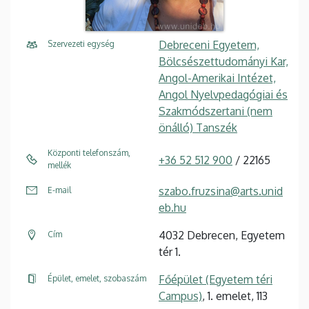
Debreceni Egyetem,
Szervezeti egység
Bölcsészettudományi Kar,
Angol-Amerikai Intézet,
Angol Nyelvpedagógiai és
Szakmódszertani (nem
önálló) Tanszék
Központi telefonszám,
+36 52 512 900
/ 22165
mellék
szabo.fruzsina@arts.unid
E-mail
eb.hu
4032 Debrecen, Egyetem
Cím
tér 1.
Főépület (Egyetem téri
Épület, emelet, szobaszám
Campus)
, 1. emelet, 113