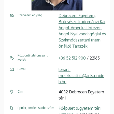
Debreceni Egyetem,
Szervezeti egység
Bölcsészettudományi Kar,
Angol-Amerikai Intézet,
Angol Nyelvpedagógiai és
Szakmódszertani (nem
önálló) Tanszék
Központi telefonszám,
+36 52 512 900
/ 22165
mellék
lenart-
E-mail
muszka.attila@arts.unide
b.hu
4032 Debrecen Egyetem
Cím
tér 1
Főépület (Egyetem téri
Épület, emelet, szobaszám