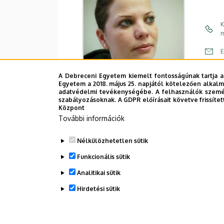
K
m
E
C
A Debreceni Egyetem kiemelt fontosságúnak tartja a
Egyetem a 2018. május 25. napjától kötelezően alkalm
É
adatvédelmi tevékenységébe. A felhasználók személ
szabályozásoknak. A GDPR előírásait követve frissítet
Központ
További információk
Nélkülözhetetlen sütik
Funkcionális sütik
Analitikai sütik
Dolgozói adatmódosítás igénylése a D
Hirdetési sütik
WITHDRAW CONSENT