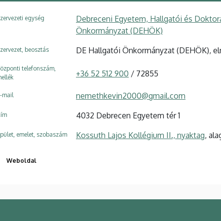
Debreceni Egyetem, Hallgatói és Doktora
zervezeti egység
Önkormányzat (DEHÖK)
DE Hallgatói Önkormányzat (DEHÖK), e
zervezet, beosztás
özponti telefonszám,
+36 52 512 900
/ 72855
ellék
nemethkevin2000@gmail.com
-mail
4032 Debrecen Egyetem tér 1
ím
Kossuth Lajos Kollégium II., nyaktag
, al
pület, emelet, szobaszám
Weboldal