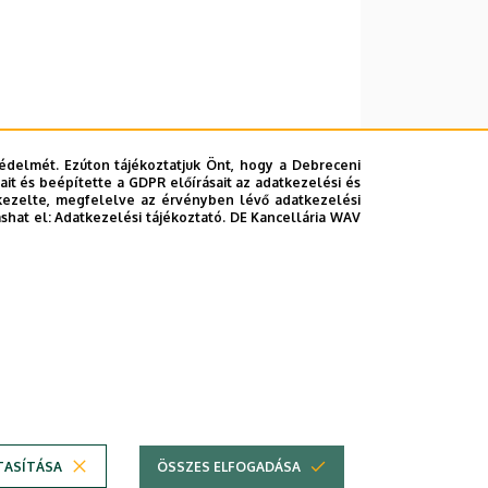
22.
édelmét. Ezúton tájékoztatjuk Önt, hogy a Debreceni
it és beépítette a GDPR előírásait az adatkezelési és
, földszint
kezelte, megfelelve az érvényben lévő adatkezelési
ashat el:
Adatkezelési tájékoztató.
DE Kancellária WAV
lefonkönyvében
|
Súgó
|
Hibabejelentés
TASÍTÁSA
ÖSSZES ELFOGADÁSA