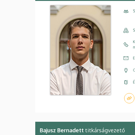
S
S
K
m
E
C
É
Bajusz Bernadett
titkárságvezető