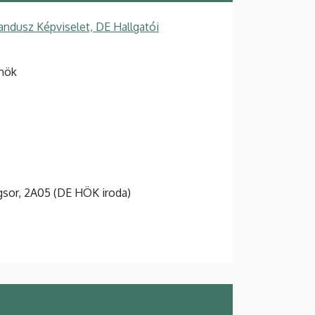
ndusz Képviselet, DE Hallgatói
lnök
agsor, 2A05 (DE HÖK iroda)