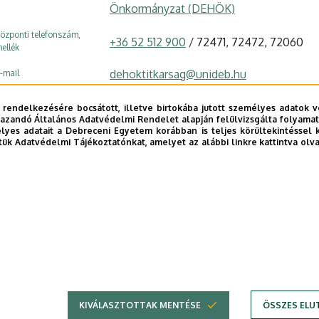
Önkormányzat (DEHÖK)
özponti telefonszám,
+36 52 512 900
/ 72471, 72472, 72060
ellék
dehoktitkarsag@unideb.hu
-mail
4032 Debrecen, Móricz Zsigmond körút 
ím
 rendelkezésére bocsátott, illetve birtokába jutott személyes adatok v
azandó Általános Adatvédelmi Rendelet alapján felülvizsgálta folyamata
Markusovszky Lajos Kollégium III. épület
pület, emelet, szobaszám
yes adatait a Debreceni Egyetem korábban is teljes körültekintéssel 
tük Adatvédelmi Tájékoztatónkat, amelyet az alábbi linkre kattintva olv
Weboldal
E telefonkönyvében
|
Külső személyek rögzítése a DE te
KIVÁLASZTOTTAK MENTÉSE
ÖSSZES ELU