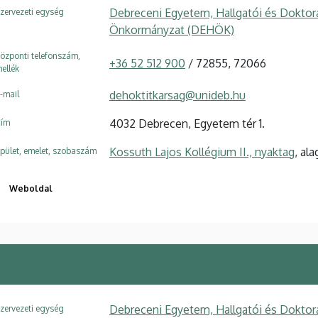
Debreceni Egyetem, Hallgatói és Doktora
zervezeti egység
Önkormányzat (DEHÖK)
özponti telefonszám,
+36 52 512 900
/ 72855, 72066
ellék
dehoktitkarsag@unideb.hu
-mail
4032 Debrecen, Egyetem tér 1.
ím
Kossuth Lajos Kollégium II., nyaktag
, al
pület, emelet, szobaszám
Weboldal
Debreceni Egyetem, Hallgatói és Doktora
zervezeti egység