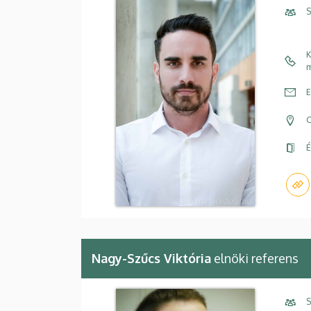
S
K
m
E
C
É
Nagy-Szűcs Viktória
elnöki referens
S