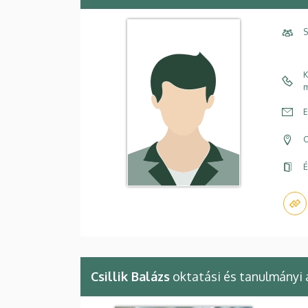
S
K
m
E
C
É
Csillik Balázs
oktatási és tanulmányi 