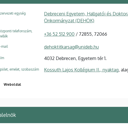
Debreceni Egyetem, Hallgatói és Doktora
zervezeti egység
Önkormányzat (DEHÖK)
özponti telefonszám,
+36 52 512 900
/ 72855, 72066
ellék
dehoktitkarsag@unideb.hu
-mail
4032 Debrecen, Egyetem tér 1.
ím
Kossuth Lajos Kollégium II., nyaktag
, al
pület, emelet, szobaszám
Weboldal
alelnök