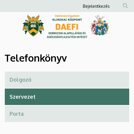
Telefonkönyv
Ugrás
Anonim
Bejelentkezés
a
Felhasználói
|
tartalomra
fiók
Debreceni
menüje
Alapellátási
és
Telefonkönyv
Egészségfejlesztési
Intézet