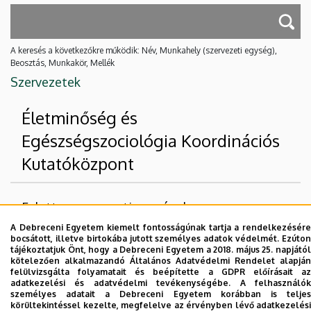
A keresés a következőkre működik: Név, Munkahely (szervezeti egység),
Beosztás, Munkakör, Mellék
Szervezetek
Életminőség és
Egészségszociológia Koordinációs
Kutatóközpont
Felettes szervezeti egységek
A Debreceni Egyetem kiemelt fontosságúnak tartja a rendelkezésére
Debreceni Egyetem
bocsátott, illetve birtokába jutott személyes adatok védelmét. Ezúton
tájékoztatjuk Önt, hogy a Debreceni Egyetem a 2018. május 25. napjától
Egészségtudományi Kar
kötelezően alkalmazandó Általános Adatvédelmi Rendelet alapján
felülvizsgálta folyamatait és beépítette a GDPR előírásait az
adatkezelési és adatvédelmi tevékenységébe. A felhasználók
Nincs találat.
személyes adatait a Debreceni Egyetem korábban is teljes
körültekintéssel kezelte, megfelelve az érvényben lévő adatkezelési