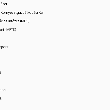
tézet
 Környezetgazdálkodási Kar
ációs Intézet (MEKI)
ont (METK)
zpont
t
zpont
t