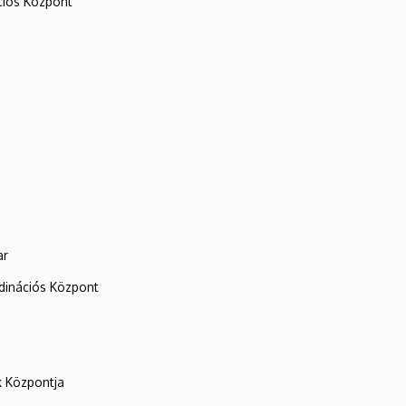
iós Központ
ar
rdinációs Központ
k Központja