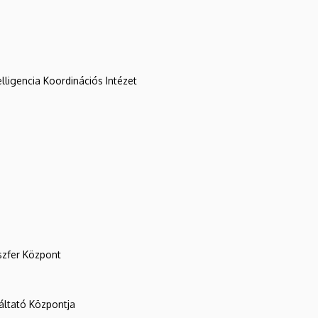
lligencia Koordinációs Intézet
szfer Központ
ltató Központja