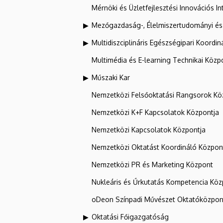
Mérnöki és Üzletfejlesztési Innovációs In
Mezőgazdaság-, Élelmiszertudományi és
Multidiszciplináris Egészségipari Koordin
Multimédia és E-learning Technikai Közp
Műszaki Kar
Nemzetközi Felsőoktatási Rangsorok Kö
Nemzetközi K+F Kapcsolatok Központja
Nemzetközi Kapcsolatok Központja
Nemzetközi Oktatást Koordináló Közpon
Nemzetközi PR és Marketing Központ
Nukleáris és Űrkutatás Kompetencia Kö
oDeon Színpadi Művészet Oktatóközpon
Oktatási Főigazgatóság