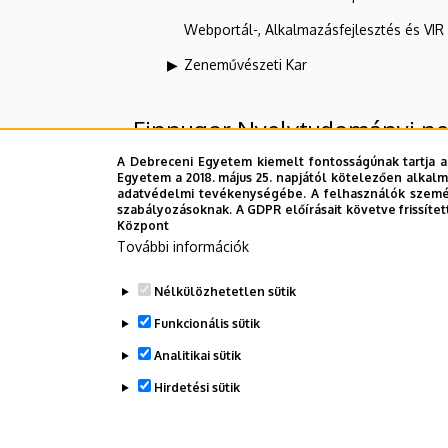
Webportál-, Alkalmazásfejlesztés és VI
Zeneművészeti Kar
Finnugor Nyelvtudományi n
A Debreceni Egyetem kiemelt fontosságúnak tartja a
Egyetem a 2018. május 25. napjától kötelezően alkalm
Felettes szervezeti egységek
adatvédelmi tevékenységébe. A felhasználók személ
szabályozásoknak. A GDPR előírásait követve frissítet
Központ
Debreceni Egyetem
További információk
Bölcsészettudományi Kar
Nélkülözhetetlen sütik
Magyar Nyelvtudományi Intézet
Funkcionális sütik
Analitikai sütik
Dolgozói adatmódosítás igénylése a D
Hirdetési sütik
WITHDRAW CONSENT