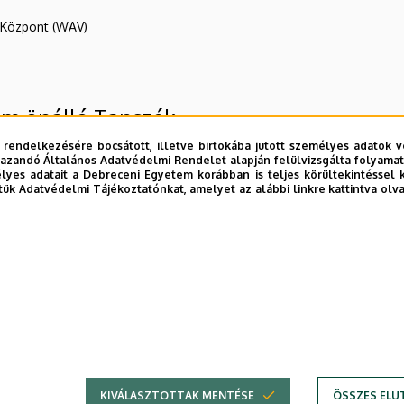
R Központ (WAV)
em önálló Tanszék
 rendelkezésére bocsátott, illetve birtokába jutott személyes adatok v
azandó Általános Adatvédelmi Rendelet alapján felülvizsgálta folyamata
yes adatait a Debreceni Egyetem korábban is teljes körültekintéssel 
tük Adatvédelmi Tájékoztatónkat, amelyet az alábbi linkre kattintva olv
E telefonkönyvében
|
Külső személyek rögzítése a DE te
KIVÁLASZTOTTAK MENTÉSE
ÖSSZES ELU