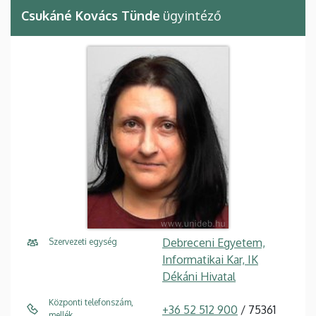
Csukáné Kovács Tünde
ügyintéző
Debreceni Egyetem,
Szervezeti egység
Informatikai Kar, IK
Dékáni Hivatal
Központi telefonszám,
+36 52 512 900
/ 75361
mellék