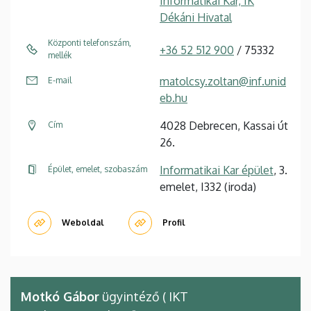
Informatikai Kar, IK
Dékáni Hivatal
Központi telefonszám,
+36 52 512 900
/ 75332
mellék
matolcsy.zoltan@inf.unid
E-mail
eb.hu
4028 Debrecen, Kassai út
Cím
26.
Informatikai Kar épület
, 3.
Épület, emelet, szobaszám
emelet, I332 (iroda)
Weboldal
Profil
Motkó Gábor
ügyintéző ( IKT