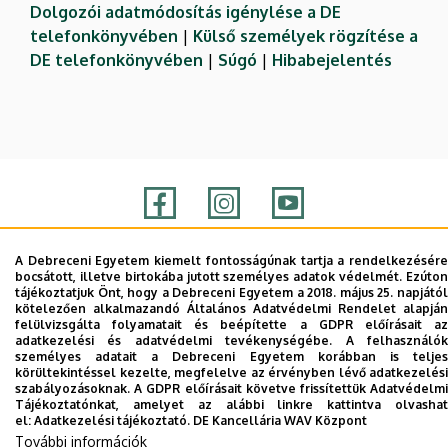
Dolgozói adatmódosítás igénylése a DE
telefonkönyvében
|
Külső személyek rögzítése a
DE telefonkönyvében
|
Súgó
|
Hibabejelentés
A Debreceni Egyetem kiemelt fontosságúnak tartja a rendelkezésére
Adatvédelem
Adatvédelem
bocsátott, illetve birtokába jutott személyes adatok védelmét. Ezúton
tájékoztatjuk Önt, hogy a Debreceni Egyetem a 2018. május 25. napjától
kötelezően alkalmazandó Általános Adatvédelmi Rendelet alapján
Szerzői jog © 2026 Unideb
felülvizsgálta folyamatait és beépítette a GDPR előírásait az
adatkezelési és adatvédelmi tevékenységébe. A felhasználók
személyes adatait a Debreceni Egyetem korábban is teljes
körültekintéssel kezelte, megfelelve az érvényben lévő adatkezelési
szabályozásoknak. A GDPR előírásait követve frissítettük Adatvédelmi
Tájékoztatónkat, amelyet az alábbi linkre kattintva olvashat
el:
Adatkezelési tájékoztató.
DE Kancellária WAV Központ
További információk