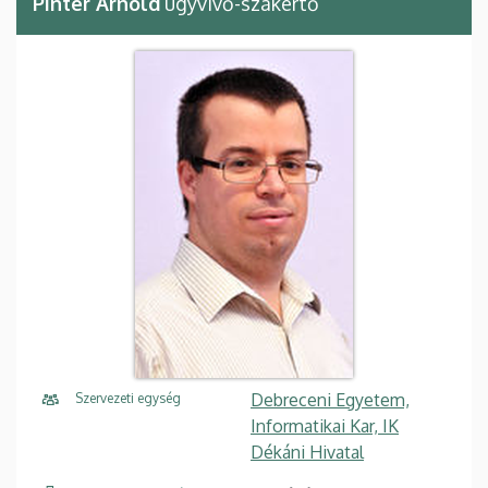
Pintér Arnold
ügyvivő-szakértő
Debreceni Egyetem,
Szervezeti egység
Informatikai Kar, IK
Dékáni Hivatal