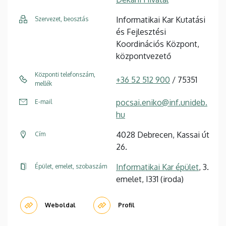
Informatikai Kar Kutatási
Szervezet, beosztás
és Fejlesztési
Koordinációs Központ,
központvezető
Központi telefonszám,
+36 52 512 900
/ 75351
mellék
pocsai.eniko@inf.unideb.
E-mail
hu
4028 Debrecen, Kassai út
Cím
26.
Informatikai Kar épület
, 3.
Épület, emelet, szobaszám
emelet, I331 (iroda)
Weboldal
Profil