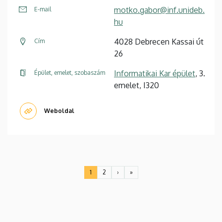
motko.gabor@inf.unideb.
E-mail
hu
4028 Debrecen Kassai út
Cím
26
Informatikai Kar épület
, 3.
Épület, emelet, szobaszám
emelet, I320
Weboldal
Oldalszámozás
1
2
›
»
Jelenlegi
Oldal
Következő
Utolsó
oldal
oldal
oldal