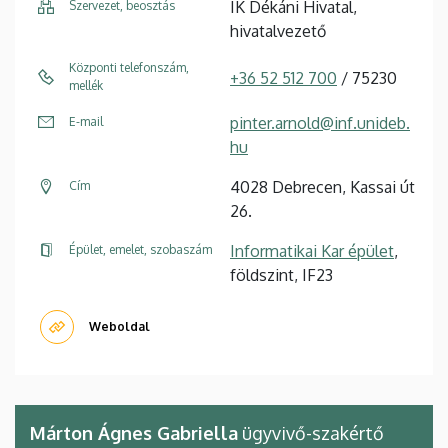
IK Dékáni Hivatal,
Szervezet, beosztás
hivatalvezető
Központi telefonszám,
+36 52 512 700
/ 75230
mellék
pinter.arnold@inf.unideb.
E-mail
hu
4028 Debrecen, Kassai út
Cím
26.
Informatikai Kar épület
,
Épület, emelet, szobaszám
földszint, IF23
Weboldal
Márton Ágnes Gabriella
ügyvivő-szakértő