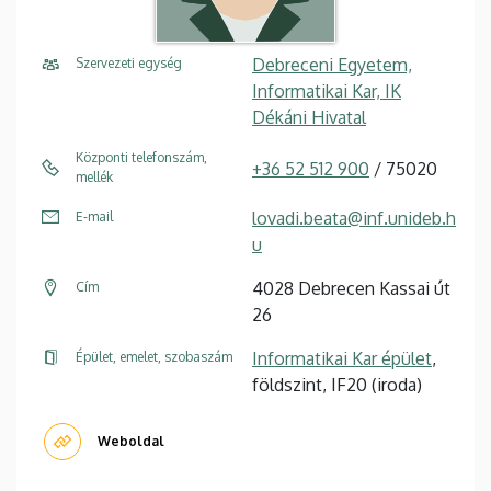
Debreceni Egyetem,
Szervezeti egység
Informatikai Kar, IK
Dékáni Hivatal
Központi telefonszám,
+36 52 512 900
/ 75020
mellék
lovadi.beata@inf.unideb.h
E-mail
u
4028 Debrecen Kassai út
Cím
26
Informatikai Kar épület
,
Épület, emelet, szobaszám
földszint, IF20 (iroda)
Weboldal