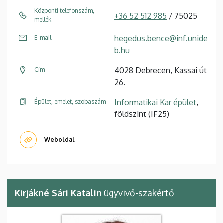
Központi telefonszám,
+36 52 512 985
/ 75025
mellék
hegedus.bence@inf.unide
E-mail
b.hu
4028 Debrecen, Kassai út
Cím
26.
Informatikai Kar épület
,
Épület, emelet, szobaszám
földszint (IF25)
Weboldal
Kirjákné Sári Katalin
ügyvivő-szakértő