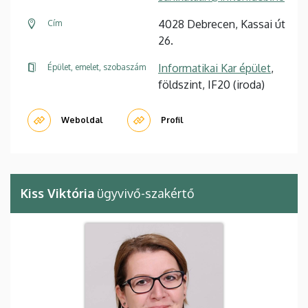
4028 Debrecen, Kassai út
Cím
26.
Informatikai Kar épület
,
Épület, emelet, szobaszám
földszint, IF20 (iroda)
Weboldal
Profil
Kiss Viktória
ügyvivő-szakértő