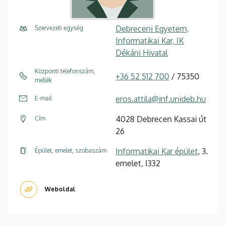
Debreceni Egyetem,
Szervezeti egység
Informatikai Kar, IK
Dékáni Hivatal
Központi telefonszám,
+36 52 512 700
/ 75350
mellék
eros.attila@inf.unideb.hu
E-mail
4028 Debrecen Kassai út
Cím
26
Informatikai Kar épület
, 3.
Épület, emelet, szobaszám
emelet, I332
Weboldal