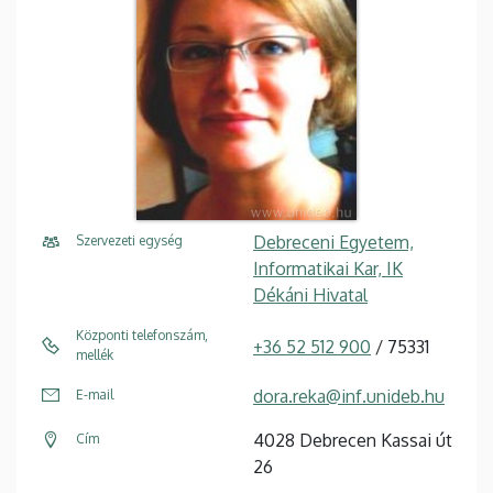
Debreceni Egyetem,
Szervezeti egység
Informatikai Kar, IK
Dékáni Hivatal
Központi telefonszám,
+36 52 512 900
/ 75331
mellék
dora.reka@inf.unideb.hu
E-mail
4028 Debrecen Kassai út
Cím
26