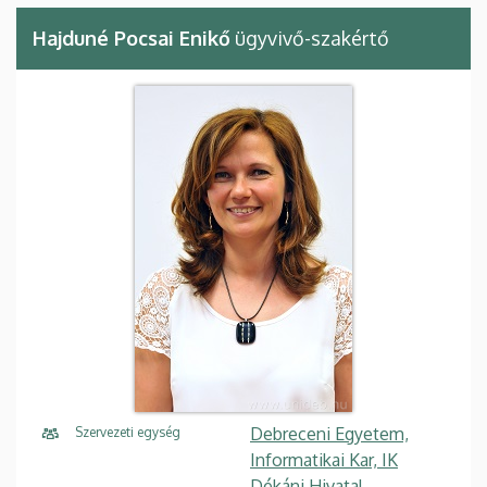
Hajduné Pocsai Enikő
ügyvivő-szakértő
Debreceni Egyetem,
Szervezeti egység
Informatikai Kar, IK
Dékáni Hivatal