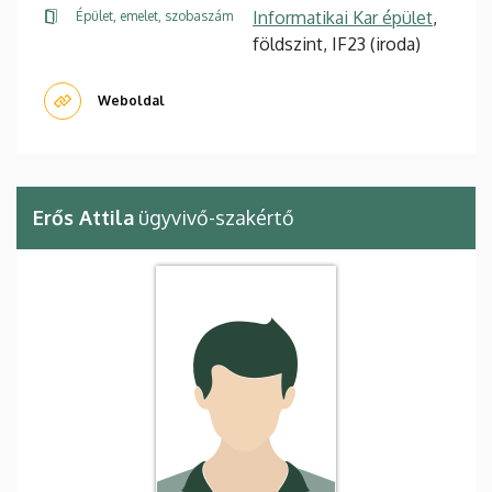
Informatikai Kar épület
,
Épület, emelet, szobaszám
földszint, IF23 (iroda)
Weboldal
Erős Attila
ügyvivő-szakértő