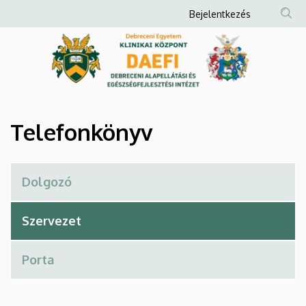
Telefonkönyv
Ugrás
Anonim
Bejelentkezés
a
Felhasználói
|
tartalomra
fiók
Debreceni
menüje
Alapellátási
és
Telefonkönyv
Egészségfejlesztési
Intézet