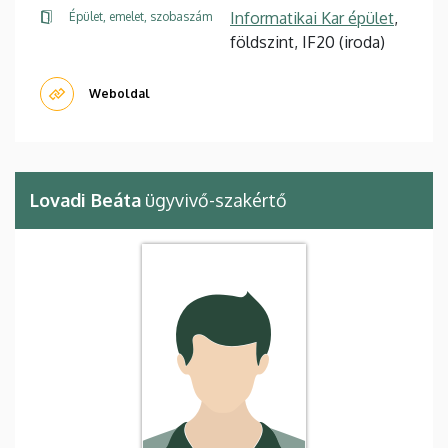
Informatikai Kar épület
,
Épület, emelet, szobaszám
földszint, IF20 (iroda)
Weboldal
Lovadi Beáta
ügyvivő-szakértő