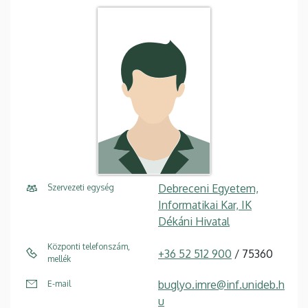
Debreceni Egyetem,
Szervezeti egység
Informatikai Kar, IK
Dékáni Hivatal
Központi telefonszám,
+36 52 512 900
/ 75360
mellék
buglyo.imre@inf.unideb.h
E-mail
u