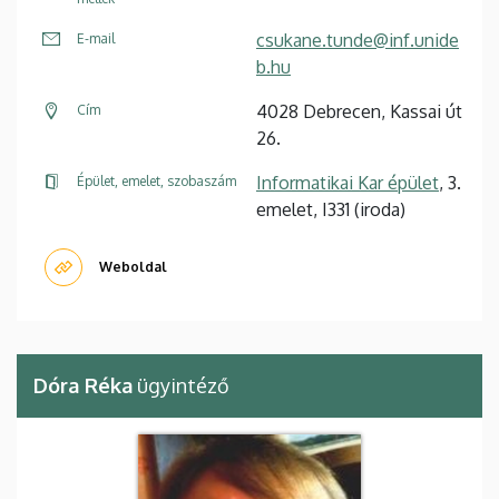
csukane.tunde@inf.unide
E-mail
b.hu
4028 Debrecen, Kassai út
Cím
26.
Informatikai Kar épület
, 3.
Épület, emelet, szobaszám
emelet, I331 (iroda)
Weboldal
Dóra Réka
ügyintéző