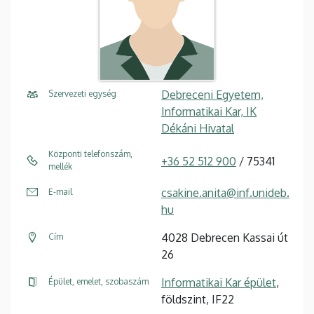
Debreceni Egyetem,
Szervezeti egység
Informatikai Kar, IK
Dékáni Hivatal
Központi telefonszám,
+36 52 512 900
/ 75341
mellék
csakine.anita@inf.unideb.
E-mail
hu
4028 Debrecen Kassai út
Cím
26
Informatikai Kar épület
,
Épület, emelet, szobaszám
földszint, IF22