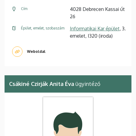
4028 Debrecen Kassai út
Cím
26
Informatikai Kar épület
, 3.
Épület, emelet, szobaszám
emelet, I320 (iroda)
Weboldal
Csákiné Czirják Anita Éva
ügyintéző