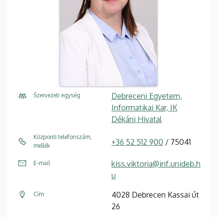
Debreceni Egyetem,
Szervezeti egység
Informatikai Kar, IK
Dékáni Hivatal
Központi telefonszám,
+36 52 512 900
/ 75041
mellék
kiss.viktoria@inf.unideb.h
E-mail
u
4028 Debrecen Kassai út
Cím
26