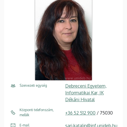
Debreceni Egyetem,
Szervezeti egység
Informatikai Kar, IK
Dékáni Hivatal
Központi telefonszám,
+36 52 512 900
/ 75030
mellék
sari.katalin@inf.unideb.hu
E-mail