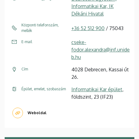
Informatikai Kar, IK
Dékáni Hivatal
Központi telefonszám,
+36 52 512 900
/ 75043
mellék
cseke-
E-mail
fodor.alexandra@inf.unide
b.hu
4028 Debrecen, Kassai út
Cím
26.
Informatikai Kar épület
,
Épület, emelet, szobaszám
földszint, 23 (IF23)
Weboldal