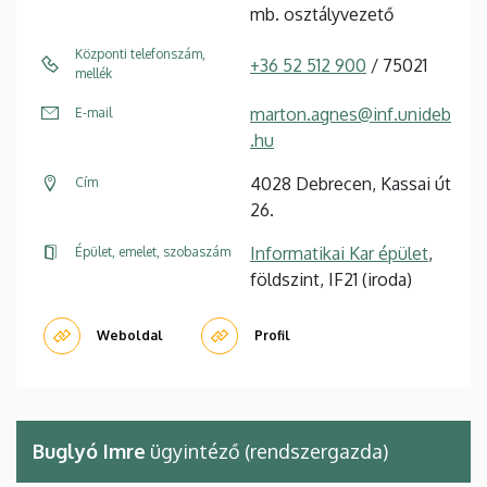
mb. osztályvezető
Központi telefonszám,
+36 52 512 900
/ 75021
mellék
marton.agnes@inf.unideb
E-mail
.hu
4028 Debrecen, Kassai út
Cím
26.
Informatikai Kar épület
,
Épület, emelet, szobaszám
földszint, IF21 (iroda)
Weboldal
Profil
Buglyó Imre
ügyintéző (rendszergazda)