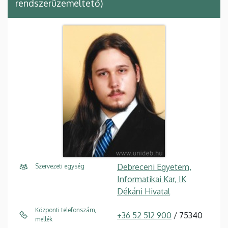
rendszerüzemeltető)
Debreceni Egyetem,
Szervezeti egység
Informatikai Kar, IK
Dékáni Hivatal
Központi telefonszám,
+36 52 512 900
/ 75340
mellék