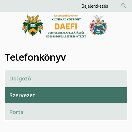
Telefonkönyv
Ugrás
Anonim
Bejelentkezés
a
Felhasználói
|
tartalomra
fiók
Debreceni
menüje
Alapellátási
és
Telefonkönyv
Egészségfejlesztési
Intézet