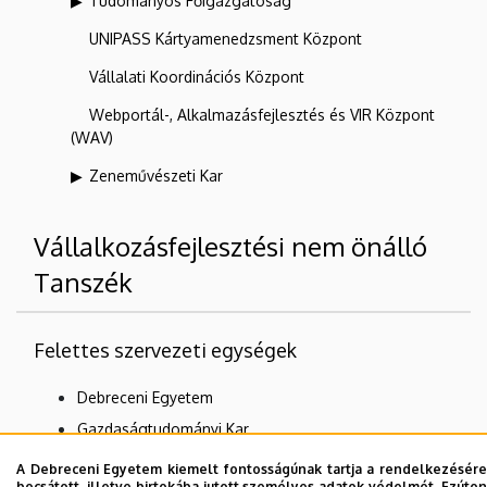
Tudományos Főigazgatóság
UNIPASS Kártyamenedzsment Központ
Vállalati Koordinációs Központ
Webportál-, Alkalmazásfejlesztés és VIR Központ
(WAV)
Zeneművészeti Kar
Vállalkozásfejlesztési nem önálló
Tanszék
Felettes szervezeti egységek
Debreceni Egyetem
Gazdaságtudományi Kar
Gazdálkodástudományi Intézet
A Debreceni Egyetem kiemelt fontosságúnak tartja a rendelkezésére
bocsátott, illetve birtokába jutott személyes adatok védelmét. Ezúton