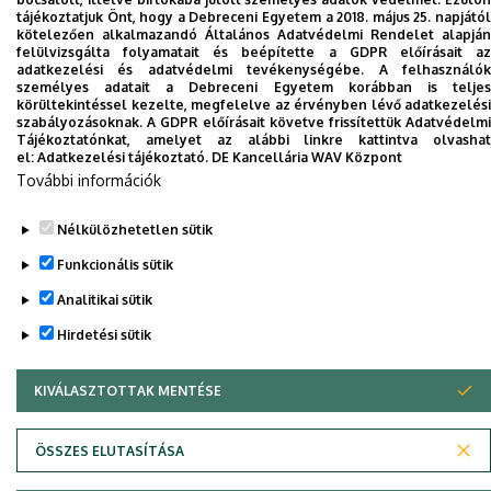
tájékoztatjuk Önt, hogy a Debreceni Egyetem a 2018. május 25. napjától
kötelezően alkalmazandó Általános Adatvédelmi Rendelet alapján
Dolgozói adatmódosítás igénylése a DE
felülvizsgálta folyamatait és beépítette a GDPR előírásait az
adatkezelési és adatvédelmi tevékenységébe. A felhasználók
telefonkönyvében
|
Külső személyek rögzítése a
személyes adatait a Debreceni Egyetem korábban is teljes
DE telefonkönyvében
|
Súgó
|
Hibabejelentés
körültekintéssel kezelte, megfelelve az érvényben lévő adatkezelési
szabályozásoknak. A GDPR előírásait követve frissítettük Adatvédelmi
Tájékoztatónkat, amelyet az alábbi linkre kattintva olvashat
el:
Adatkezelési tájékoztató.
DE Kancellária WAV Központ
További információk
Nélkülözhetetlen sütik
Funkcionális sütik
Analitikai sütik
Adatvédelem
Adatvédelem
Hirdetési sütik
KIVÁLASZTOTTAK MENTÉSE
WITHDRAW CONSENT
Szerzői jog © 2026 Unideb
ÖSSZES ELUTASÍTÁSA