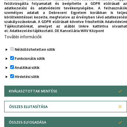
felülvizsgálta folyamatait és beépítette a GDPR előírásait az
Dolgozói adatmódosítás igénylése a DE
adatkezelési és adatvédelmi tevékenységébe. A felhasználók
telefonkönyvében
|
Külső személyek rögzítése a
személyes adatait a Debreceni Egyetem korábban is teljes
körültekintéssel kezelte, megfelelve az érvényben lévő adatkezelési
DE telefonkönyvében
|
Súgó
|
Hibabejelentés
szabályozásoknak. A GDPR előírásait követve frissítettük Adatvédelmi
Tájékoztatónkat, amelyet az alábbi linkre kattintva olvashat
el:
Adatkezelési tájékoztató.
DE Kancellária WAV Központ
További információk
Nélkülözhetetlen sütik
Funkcionális sütik
Analitikai sütik
Hirdetési sütik
Adatvédelem
Adatvédelem
KIVÁLASZTOTTAK MENTÉSE
WITHDRAW CONSENT
Szerzői jog © 2026 Unideb
ÖSSZES ELUTASÍTÁSA
ÖSSZES ELFOGADÁSA