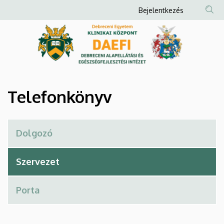
Telefonkönyv
Ugrás
Anonim
Bejelentkezés
a
Felhasználói
|
tartalomra
fiók
Debreceni
menüje
Alapellátási
és
Telefonkönyv
Egészségfejlesztési
Intézet