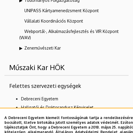
Tudományos Főigazgatóság
UNIPASS Kártyamenedzsment Központ
Vállalati Koordinációs Központ
Webportál-, Alkalmazásfejlesztés és VIR Központ
(WAV)
Zeneművészeti Kar
Műszaki Kar HÖK
Felettes szervezeti egységek
Debreceni Egyetem
Hallgatói és Doktorandusz Képviselet
DE Hallgatói Önkormányzat (DEHÖK)
A Debreceni Egyetem kiemelt fontosságúnak tartja a rendelkezésére
bocsátott, illetve birtokába jutott személyes adatok védelmét. Ezúton
tájékoztatjuk Önt, hogy a Debreceni Egyetem a 2018. május 25. napjától
kötelezően alkalmazandó Általános Adatvédelmi Rendelet alapján