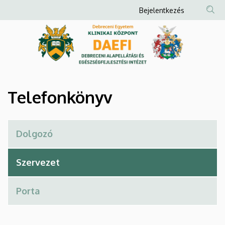
Telefonkönyv
Ugrás
Anonim
Bejelentkezés
a
Felhasználói
|
tartalomra
fiók
Debreceni
menüje
Alapellátási
és
Telefonkönyv
Egészségfejlesztési
Intézet