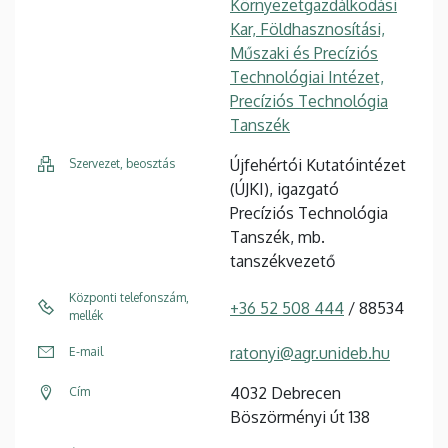
Környezetgazdálkodási
Kar, Földhasznosítási,
Műszaki és Precíziós
Technológiai Intézet,
Precíziós Technológia
Tanszék
Újfehértói Kutatóintézet
Szervezet, beosztás
(ÚJKI), igazgató
Precíziós Technológia
Tanszék, mb.
tanszékvezető
Központi telefonszám,
+36 52 508 444
/ 88534
mellék
ratonyi@agr.unideb.hu
E-mail
4032 Debrecen
Cím
Böszörményi út 138