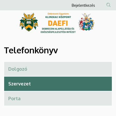
Telefonkönyv
Ugrás
Anonim
Bejelentkezés
a
Felhasználói
|
tartalomra
fiók
Debreceni
menüje
Alapellátási
és
Telefonkönyv
Egészségfejlesztési
Intézet