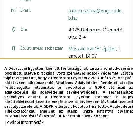
toth.krisztina@eng.unide
E-mail
b.hu
4028 Debrecen Ótemető
Cím
utca 2-4
Műszaki Kar "B" épület
, 1.
Épület, emelet, szobaszám
emelet, B1.07
A Debreceni Egyetem kiemelt fontosságúnak tartja a rendelkezésére
Weboldal
bocsátott, illetve birtokába jutott személyes adatok védelmét. Ezúton
tájékoztatjuk Önt, hogy a Debreceni Egyetem a 2018. május 25. napjától
kötelezően alkalmazandó Általános Adatvédelmi Rendelet alapján
felülvizsgálta folyamatait és beépítette a GDPR előírásait az
adatkezelési és adatvédelmi tevékenységébe. A felhasználók
személyes adatait a Debreceni Egyetem korábban is teljes
körültekintéssel kezelte, megfelelve az érvényben lévő adatkezelési
Dolgozói adatmódosítás igénylése a DE
szabályozásoknak. A GDPR előírásait követve frissítettük Adatvédelmi
Tájékoztatónkat, amelyet az alábbi linkre kattintva olvashat
telefonkönyvében
|
Külső személyek rögzítése a
el:
Adatkezelési tájékoztató.
DE Kancellária WAV Központ
DE telefonkönyvében
|
Súgó
|
Hibabejelentés
További információk