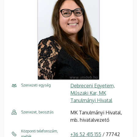
Debreceni Egyetem,
Szervezeti egység
Műszaki Kar, MK
Tanulmányi Hivatal
MK Tanulmányi Hivatal,
Szervezet, beosztás
mb. hivatalvezető
Központi telefonszám,
+36 52 415 155
/ 77742
mellék