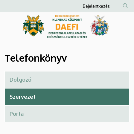
Telefonkönyv
Ugrás
Anonim
Bejelentkezés
a
Felhasználói
|
tartalomra
fiók
Debreceni
menüje
Alapellátási
és
Telefonkönyv
Egészségfejlesztési
Intézet