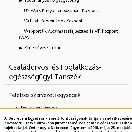
Tudományos Főigazgatóság
UNIPASS Kártyamenedzsment Központ
Vállalati Koordinációs Központ
Webportál-, Alkalmazásfejlesztés és VIR Központ
(WAV)
Zeneművészeti Kar
Családorvosi és Foglalkozás-
egészségügyi Tanszék
Felettes szervezeti egységek
Debreceni Egyetem
Általános Orvostudományi Kar
A Debreceni Egyetem kiemelt fontosságúnak tartja a rendelkezésére
bocsátott, illetve birtokába jutott személyes adatok védelmét. Ezúton
tájékoztatjuk Önt, hogy a Debreceni Egyetem a 2018. május 25. napjától