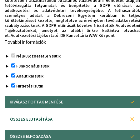
kötelezően alkalmazandó Általános Adatvédelmi Rendelet alapján
Dolgozói adatmódosítás igénylése a DE
felülvizsgálta folyamatait és beépítette a GDPR előírásait az
adatkezelési és adatvédelmi tevékenységébe. A felhasználók
telefonkönyvében
|
Külső személyek rögzítése a
személyes adatait a Debreceni Egyetem korábban is teljes
DE telefonkönyvében
|
Súgó
|
Hibabejelentés
körültekintéssel kezelte, megfelelve az érvényben lévő adatkezelési
szabályozásoknak. A GDPR előírásait követve frissítettük Adatvédelmi
Tájékoztatónkat, amelyet az alábbi linkre kattintva olvashat
el:
Adatkezelési tájékoztató.
DE Kancellária WAV Központ
További információk
Nélkülözhetetlen sütik
Funkcionális sütik
Analitikai sütik
Adatvédelem
Adatvédelem
Hirdetési sütik
KIVÁLASZTOTTAK MENTÉSE
WITHDRAW CONSENT
Szerzői jog © 2026 Unideb
ÖSSZES ELUTASÍTÁSA
ÖSSZES ELFOGADÁSA