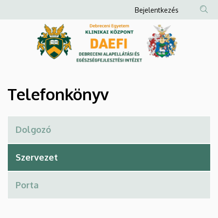
Telefonkönyv
Ugrás
Anonim
Bejelentkezés
a
Felhasználói
|
tartalomra
fiók
Debreceni
menüje
Alapellátási
és
Telefonkönyv
Egészségfejlesztési
Intézet