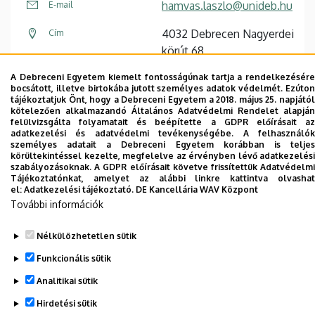
hamvas.laszlo@unideb.hu
E-mail
4032 Debrecen Nagyerdei
Cím
körút 68
A Debreceni Egyetem kiemelt fontosságúnak tartja a rendelkezésére
Sesztina villa (volt
Épület, emelet, szobaszám
bocsátott, illetve birtokába jutott személyes adatok védelmét. Ezúton
bölcsőde), 1. emelet
tájékoztatjuk Önt, hogy a Debreceni Egyetem a 2018. május 25. napjától
kötelezően alkalmazandó Általános Adatvédelmi Rendelet alapján
felülvizsgálta folyamatait és beépítette a GDPR előírásait az
adatkezelési és adatvédelmi tevékenységébe. A felhasználók
személyes adatait a Debreceni Egyetem korábban is teljes
körültekintéssel kezelte, megfelelve az érvényben lévő adatkezelési
szabályozásoknak. A GDPR előírásait követve frissítettük Adatvédelmi
Dolgozói adatmódosítás igénylése a DE
Tájékoztatónkat, amelyet az alábbi linkre kattintva olvashat
telefonkönyvében
|
Külső személyek rögzítése a
el:
Adatkezelési tájékoztató.
DE Kancellária WAV Központ
DE telefonkönyvében
|
Súgó
|
Hibabejelentés
További információk
Nélkülözhetetlen sütik
Funkcionális sütik
Analitikai sütik
Hirdetési sütik