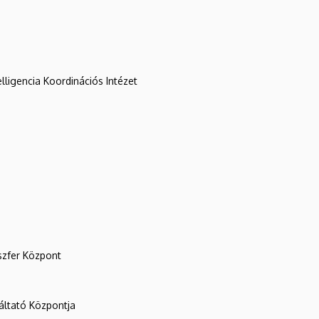
lligencia Koordinációs Intézet
szfer Központ
ltató Központja