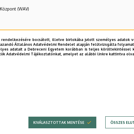
R Központ (WAV)
vábbképző Központ
 rendelkezésére bocsátott, illetve birtokába jutott személyes adatok v
azandó Általános Adatvédelmi Rendelet alapján felülvizsgálta folyamata
yes adatait a Debreceni Egyetem korábban is teljes körültekintéssel 
tük Adatvédelmi Tájékoztatónkat, amelyet az alábbi linkre kattintva olv
E telefonkönyvében
|
Külső személyek rögzítése a DE te
KIVÁLASZTOTTAK MENTÉSE
ÖSSZES ELU