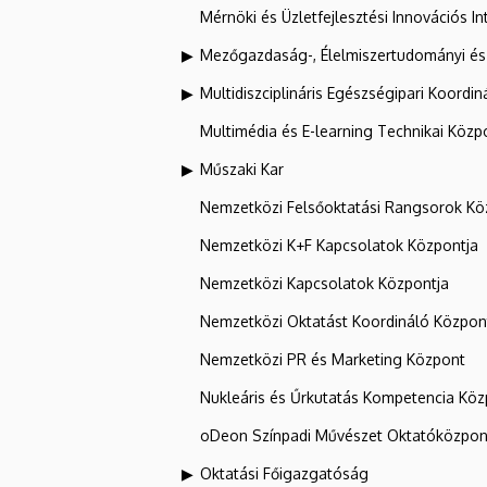
Mérnöki és Üzletfejlesztési Innovációs In
Mezőgazdaság-, Élelmiszertudományi és
Multidiszciplináris Egészségipari Koordin
Multimédia és E-learning Technikai Közp
Műszaki Kar
Nemzetközi Felsőoktatási Rangsorok Kö
Nemzetközi K+F Kapcsolatok Központja
Nemzetközi Kapcsolatok Központja
Nemzetközi Oktatást Koordináló Közpon
Nemzetközi PR és Marketing Központ
Nukleáris és Űrkutatás Kompetencia Kö
oDeon Színpadi Művészet Oktatóközpon
Oktatási Főigazgatóság