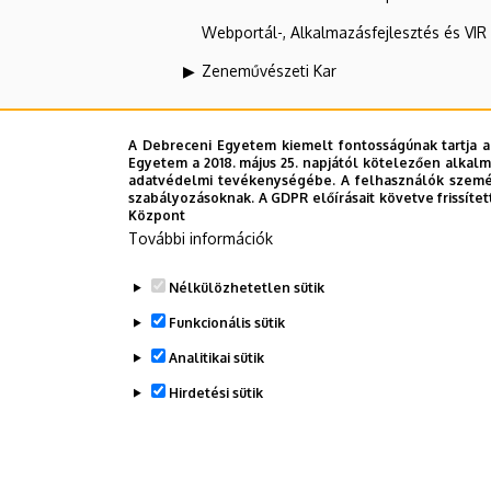
Webportál-, Alkalmazásfejlesztés és VI
Zeneművészeti Kar
Regionális Egészségügyi To
A Debreceni Egyetem kiemelt fontosságúnak tartja a
Egyetem a 2018. május 25. napjától kötelezően alkalm
adatvédelmi tevékenységébe. A felhasználók személ
szabályozásoknak. A GDPR előírásait követve frissítet
Felettes szervezeti egységek
Központ
További információk
Debreceni Egyetem
Nélkülözhetetlen sütik
Egészségtudományi Kar
Funkcionális sütik
Analitikai sütik
Dolgozói adatmódosítás igénylése a D
Hirdetési sütik
WITHDRAW CONSENT