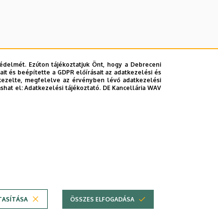
édelmét. Ezúton tájékoztatjuk Önt, hogy a Debreceni
it és beépítette a GDPR előírásait az adatkezelési és
kezelte, megfelelve az érvényben lévő adatkezelési
ashat el:
Adatkezelési tájékoztató.
DE Kancellária WAV
lefonkönyvében
|
Súgó
|
Hibabejelentés
TASÍTÁSA
ÖSSZES ELFOGADÁSA