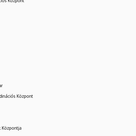
iós Központ
ar
rdinációs Központ
k Központja