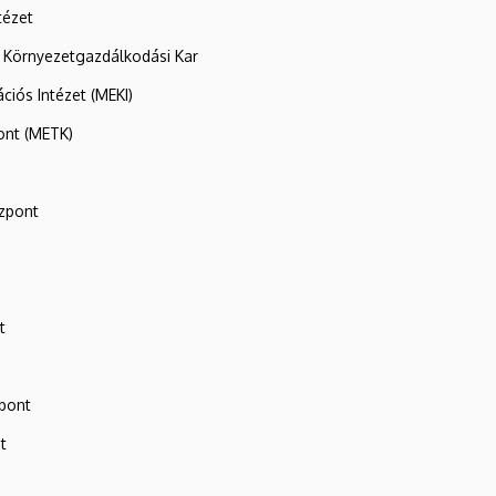
tézet
 Környezetgazdálkodási Kar
ációs Intézet (MEKI)
ont (METK)
zpont
t
zpont
t