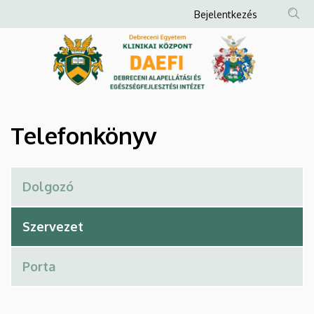
Telefonkönyv
Ugrás
Anonim
Bejelentkezés
a
Felhasználói
|
tartalomra
fiók
Debreceni
menüje
Alapellátási
és
Telefonkönyv
Egészségfejlesztési
Intézet