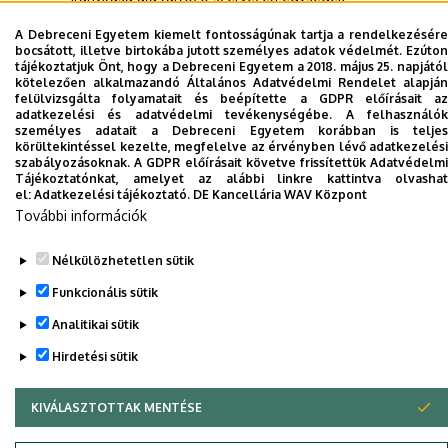
KK Gazdálkodási Igazgatóság
A Debreceni Egyetem kiemelt fontosságúnak tartja a rendelkezésére
bocsátott, illetve birtokába jutott személyes adatok védelmét. Ezúton
tájékoztatjuk Önt, hogy a Debreceni Egyetem a 2018. május 25. napjától
kötelezően alkalmazandó Általános Adatvédelmi Rendelet alapján
Dolgozói adatmódosítás igénylése a DE
felülvizsgálta folyamatait és beépítette a GDPR előírásait az
adatkezelési és adatvédelmi tevékenységébe. A felhasználók
telefonkönyvében
|
Külső személyek rögzítése a
személyes adatait a Debreceni Egyetem korábban is teljes
DE telefonkönyvében
|
Súgó
|
Hibabejelentés
körültekintéssel kezelte, megfelelve az érvényben lévő adatkezelési
szabályozásoknak. A GDPR előírásait követve frissítettük Adatvédelmi
Tájékoztatónkat, amelyet az alábbi linkre kattintva olvashat
el:
Adatkezelési tájékoztató.
DE Kancellária WAV Központ
További információk
Nélkülözhetetlen sütik
Funkcionális sütik
Analitikai sütik
Adatvédelem
Adatvédelem
Hirdetési sütik
KIVÁLASZTOTTAK MENTÉSE
WITHDRAW CONSENT
Szerzői jog © 2026 Unideb