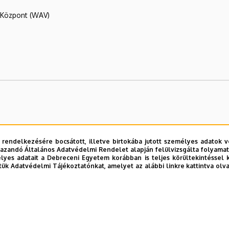
R Központ (WAV)
 rendelkezésére bocsátott, illetve birtokába jutott személyes adatok v
azandó Általános Adatvédelmi Rendelet alapján felülvizsgálta folyamata
yes adatait a Debreceni Egyetem korábban is teljes körültekintéssel 
tük Adatvédelmi Tájékoztatónkat, amelyet az alábbi linkre kattintva olv