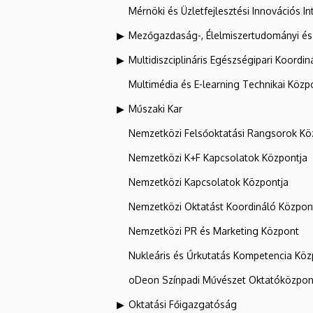
Mérnöki és Üzletfejlesztési Innovációs In
Mezőgazdaság-, Élelmiszertudományi és
Multidiszciplináris Egészségipari Koordin
Multimédia és E-learning Technikai Közp
Műszaki Kar
Nemzetközi Felsőoktatási Rangsorok Kö
Nemzetközi K+F Kapcsolatok Központja
Nemzetközi Kapcsolatok Központja
Nemzetközi Oktatást Koordináló Közpon
Nemzetközi PR és Marketing Központ
Nukleáris és Űrkutatás Kompetencia Kö
oDeon Színpadi Művészet Oktatóközpon
Oktatási Főigazgatóság