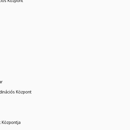
iós Központ
ar
rdinációs Központ
k Központja