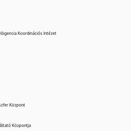
lligencia Koordinációs Intézet
szfer Központ
ltató Központja