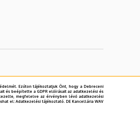
édelmét. Ezúton tájékoztatjuk Önt, hogy a Debreceni
it és beépítette a GDPR előírásait az adatkezelési és
kezelte, megfelelve az érvényben lévő adatkezelési
ashat el:
Adatkezelési tájékoztató.
DE Kancellária WAV