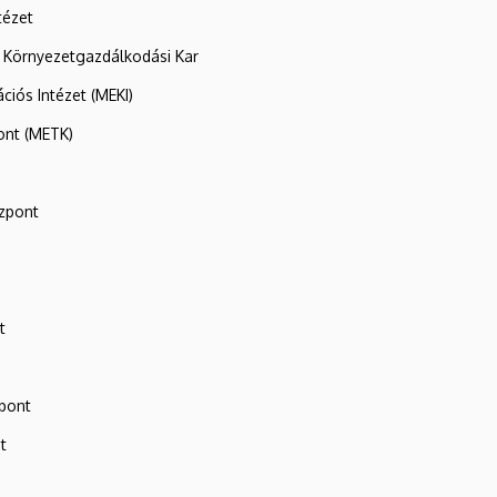
tézet
 Környezetgazdálkodási Kar
ációs Intézet (MEKI)
ont (METK)
zpont
t
zpont
t