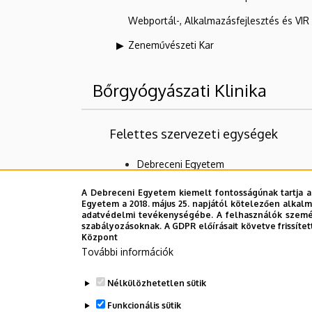
Webportál-, Alkalmazásfejlesztés és VI
Zeneművészeti Kar
Bőrgyógyászati Klinika
Felettes szervezeti egységek
Debreceni Egyetem
DE Klinikai Központ (DEKK)
A Debreceni Egyetem kiemelt fontosságúnak tartja a
Egyetem a 2018. május 25. napjától kötelezően alkalm
Egészségügyi Szolgáltató Egységek
adatvédelmi tevékenységébe. A felhasználók személ
Klinikák
szabályozásoknak. A GDPR előírásait követve frissítet
Központ
További információk
Alárendelt szervezeti egységek
Nélkülözhetetlen sütik
Bőr- és Nemibeteg Gondozó
Funkcionális sütik