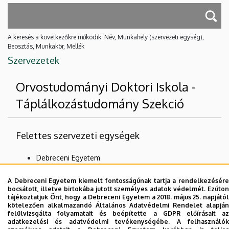
A keresés a következőkre működik: Név, Munkahely (szervezeti egység),
Beosztás, Munkakör, Mellék
Szervezetek
Orvostudományi Doktori Iskola -
Táplálkozástudomány Szekció
Felettes szervezeti egységek
Debreceni Egyetem
Doktori Tanácsok és Iskolák
A Debreceni Egyetem kiemelt fontosságúnak tartja a rendelkezésére
Orvostudományi Doktori Tanács
bocsátott, illetve birtokába jutott személyes adatok védelmét. Ezúton
tájékoztatjuk Önt, hogy a Debreceni Egyetem a 2018. május 25. napjától
Orvostudományi Doktori Iskola
kötelezően alkalmazandó Általános Adatvédelmi Rendelet alapján
felülvizsgálta folyamatait és beépítette a GDPR előírásait az
adatkezelési és adatvédelmi tevékenységébe. A felhasználók
Nincs találat.