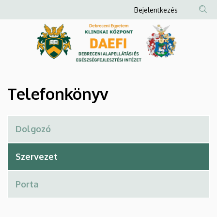
Telefonkönyv
Ugrás
Anonim
Bejelentkezés
a
Felhasználói
|
tartalomra
fiók
Debreceni
menüje
Alapellátási
és
Telefonkönyv
Egészségfejlesztési
Intézet