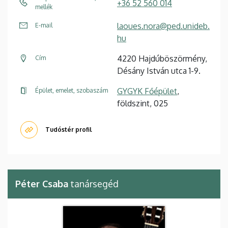
+36 52 560 014
mellék
laoues.nora@ped.unideb.
E-mail
hu
4220 Hajdúböszörmény,
Cím
Désány István utca 1-9.
GYGYK Főépület
,
Épület, emelet, szobaszám
földszint, 025
Tudóstér profil
Péter Csaba
tanársegéd