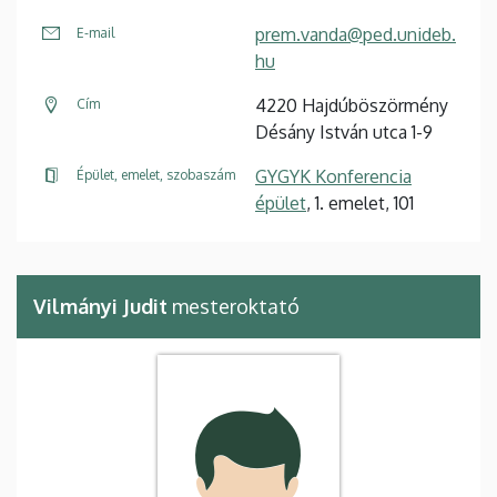
prem.vanda@ped.unideb.
E-mail
hu
4220 Hajdúböszörmény
Cím
Désány István utca 1-9
GYGYK Konferencia
Épület, emelet, szobaszám
épület
, 1. emelet, 101
Vilmányi Judit
mesteroktató