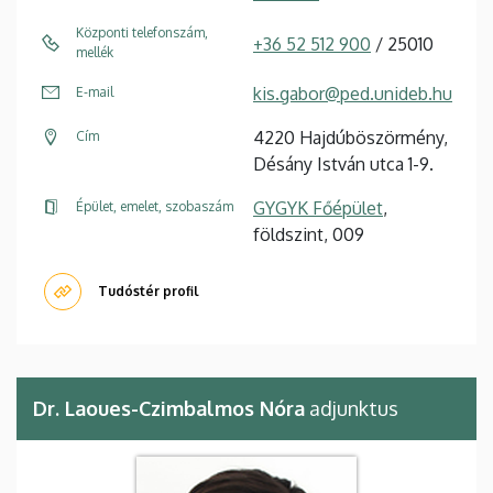
Központi telefonszám,
+36 52 512 900
/ 25010
mellék
kis.gabor@ped.unideb.hu
E-mail
4220 Hajdúböszörmény,
Cím
Désány István utca 1-9.
GYGYK Főépület
,
Épület, emelet, szobaszám
földszint, 009
Tudóstér profil
Dr. Laoues-Czimbalmos Nóra
adjunktus