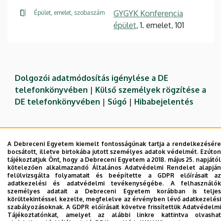
GYGYK Konferencia
Épület, emelet, szobaszám
épület
, 1. emelet, 101
Dolgozói adatmódosítás igénylése a DE
telefonkönyvében
|
Külső személyek rögzítése a
DE telefonkönyvében
|
Súgó
|
Hibabejelentés
A Debreceni Egyetem kiemelt fontosságúnak tartja a rendelkezésére
bocsátott, illetve birtokába jutott személyes adatok védelmét. Ezúton
tájékoztatjuk Önt, hogy a Debreceni Egyetem a 2018. május 25. napjától
kötelezően alkalmazandó Általános Adatvédelmi Rendelet alapján
felülvizsgálta folyamatait és beépítette a GDPR előírásait az
adatkezelési és adatvédelmi tevékenységébe. A felhasználók
személyes adatait a Debreceni Egyetem korábban is teljes
körültekintéssel kezelte, megfelelve az érvényben lévő adatkezelési
Adatvédelem
Adatvédelem
szabályozásoknak. A GDPR előírásait követve frissítettük Adatvédelmi
Tájékoztatónkat, amelyet az alábbi linkre kattintva olvashat