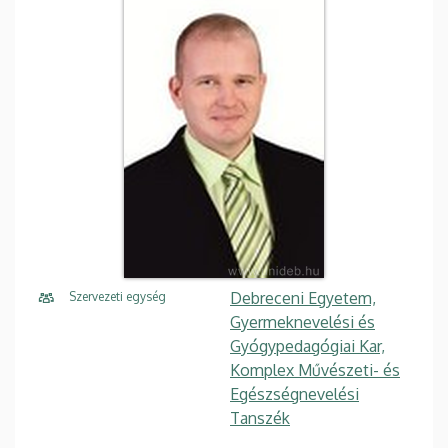
Debreceni Egyetem,
Szervezeti egység
Gyermeknevelési és
Gyógypedagógiai Kar,
Komplex Művészeti- és
Egészségnevelési
Tanszék