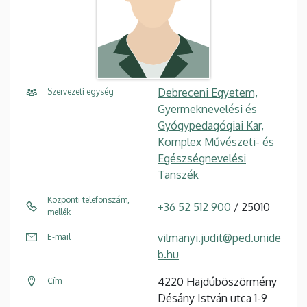
Debreceni Egyetem,
Szervezeti egység
Gyermeknevelési és
Gyógypedagógiai Kar,
Komplex Művészeti- és
Egészségnevelési
Tanszék
Központi telefonszám,
+36 52 512 900
/ 25010
mellék
vilmanyi.judit@ped.unide
E-mail
b.hu
4220 Hajdúböszörmény
Cím
Désány István utca 1-9