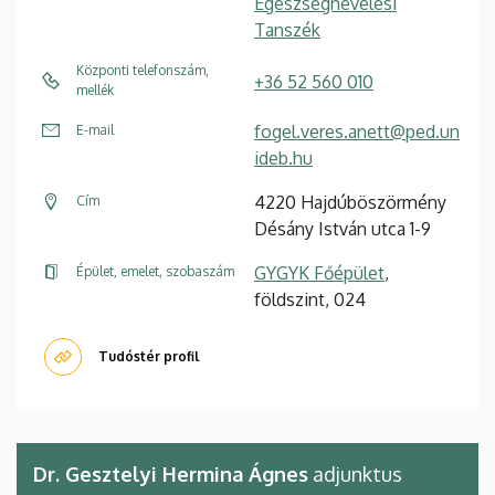
Egészségnevelési
Tanszék
Központi telefonszám,
+36 52 560 010
mellék
fogel.veres.anett@ped.un
E-mail
ideb.hu
4220 Hajdúböszörmény
Cím
Désány István utca 1-9
GYGYK Főépület
,
Épület, emelet, szobaszám
földszint, 024
Tudóstér profil
Dr. Gesztelyi Hermina Ágnes
adjunktus