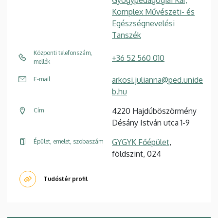
Gyógypedagógiai Kar,
Komplex Művészeti- és
Egészségnevelési
Tanszék
Központi telefonszám,
+36 52 560 010
mellék
arkosi.julianna@ped.unide
E-mail
b.hu
4220 Hajdúböszörmény
Cím
Désány István utca 1-9
GYGYK Főépület
,
Épület, emelet, szobaszám
földszint, 024
Tudóstér profil