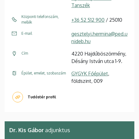
Tanszék
Központi telefonszám,
+36 52 512 900
/ 25010
mellék
gesztelyi.hermina@ped.u
E-mail
nideb.hu
4220 Hajdúböszörmény,
Cím
Désány István utca 1-9.
GYGYK Főépület
,
Épület, emelet, szobaszám
földszint, 009
Tudóstér profil
Dr. Kis Gábor
adjunktus