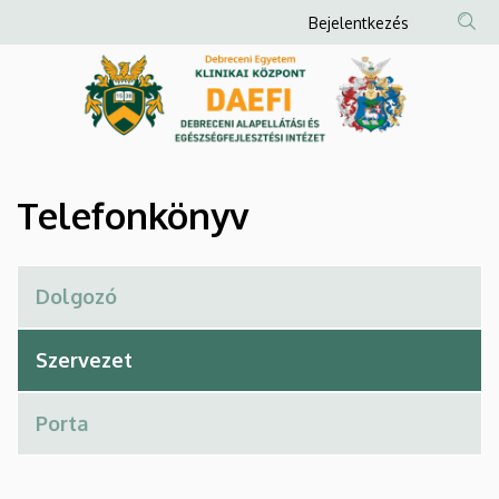
Telefonkönyv
Ugrás
Anonim
Bejelentkezés
a
Felhasználói
|
tartalomra
fiók
Debreceni
menüje
Alapellátási
és
Telefonkönyv
Egészségfejlesztési
Intézet