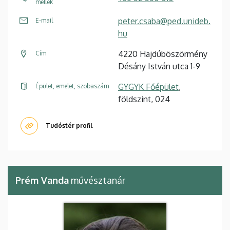
mellék
peter.csaba@ped.unideb.
E-mail
hu
4220 Hajdúböszörmény
Cím
Désány István utca 1-9
GYGYK Főépület
,
Épület, emelet, szobaszám
földszint, 024
Tudóstér profil
Prém Vanda
művésztanár