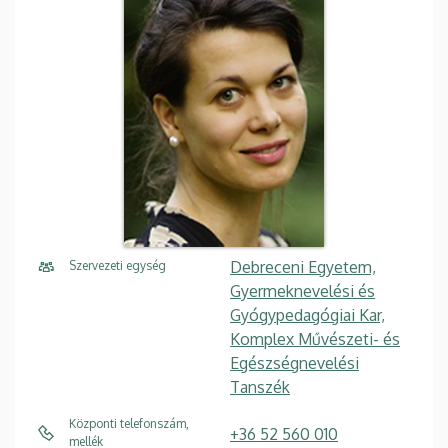
Debreceni Egyetem,
Szervezeti egység
Gyermeknevelési és
Gyógypedagógiai Kar,
Komplex Művészeti- és
Egészségnevelési
Tanszék
Központi telefonszám,
+36 52 560 010
mellék