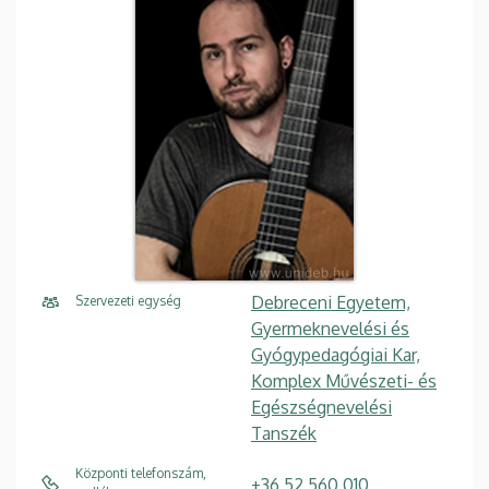
Debreceni Egyetem,
Szervezeti egység
Gyermeknevelési és
Gyógypedagógiai Kar,
Komplex Művészeti- és
Egészségnevelési
Tanszék
Központi telefonszám,
+36 52 560 010