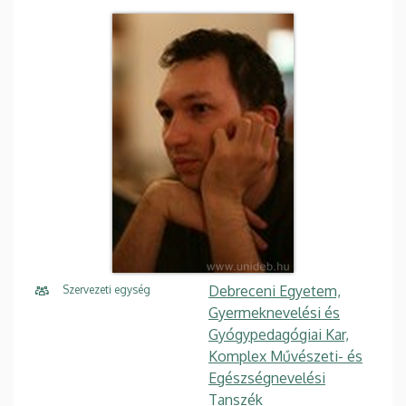
Debreceni Egyetem,
Szervezeti egység
Gyermeknevelési és
Gyógypedagógiai Kar,
Komplex Művészeti- és
Egészségnevelési
Tanszék