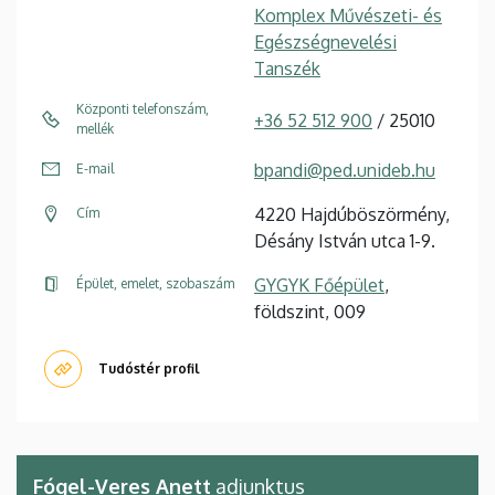
Komplex Művészeti- és
Egészségnevelési
Tanszék
Központi telefonszám,
+36 52 512 900
/ 25010
mellék
bpandi@ped.unideb.hu
E-mail
4220 Hajdúböszörmény,
Cím
Désány István utca 1-9.
GYGYK Főépület
,
Épület, emelet, szobaszám
földszint, 009
Tudóstér profil
Fógel-Veres Anett
adjunktus