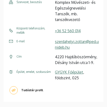
Komplex Művészeti- és
Szervezet, beosztás
Egészségnevelési
Tanszék, mb.
tanszékvezető
Központi telefonszám,
+36 52 560 014
mellék
szerdahelyi.zoltan@ped.u
E-mail
nideb.hu
4220 Hajdúböszörmény,
Cím
Désány István utca 1-9.
GYGYK Főépület
,
Épület, emelet, szobaszám
földszint, 025
Tudóstér profil