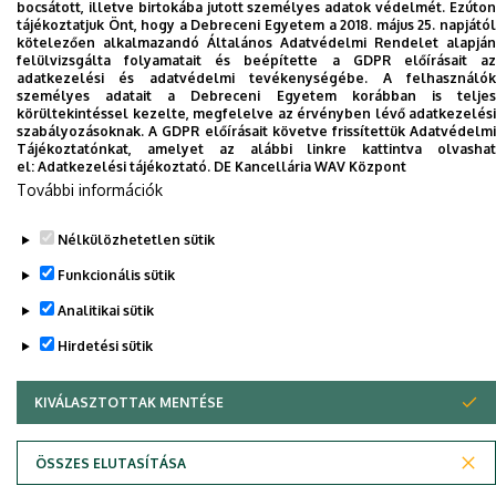
bocsátott, illetve birtokába jutott személyes adatok védelmét. Ezúton
tájékoztatjuk Önt, hogy a Debreceni Egyetem a 2018. május 25. napjától
kötelezően alkalmazandó Általános Adatvédelmi Rendelet alapján
Szerzői jog © 2026 Unideb
felülvizsgálta folyamatait és beépítette a GDPR előírásait az
adatkezelési és adatvédelmi tevékenységébe. A felhasználók
személyes adatait a Debreceni Egyetem korábban is teljes
körültekintéssel kezelte, megfelelve az érvényben lévő adatkezelési
szabályozásoknak. A GDPR előírásait követve frissítettük Adatvédelmi
Tájékoztatónkat, amelyet az alábbi linkre kattintva olvashat
el:
Adatkezelési tájékoztató.
DE Kancellária WAV Központ
További információk
Nélkülözhetetlen sütik
Funkcionális sütik
Analitikai sütik
Hirdetési sütik
KIVÁLASZTOTTAK MENTÉSE
WITHDRAW CONSENT
ÖSSZES ELUTASÍTÁSA