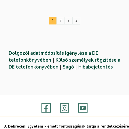
Oldalszámozás
1
2
›
»
Jelenlegi
Oldal
Következő
Utolsó
oldal
oldal
oldal
Dolgozói adatmódosítás igénylése a DE
telefonkönyvében
|
Külső személyek rögzítése a
DE telefonkönyvében
|
Súgó
|
Hibabejelentés
A Debreceni Egyetem kiemelt fontosságúnak tartja a rendelkezésére
Adatvédelem
Adatvédelem