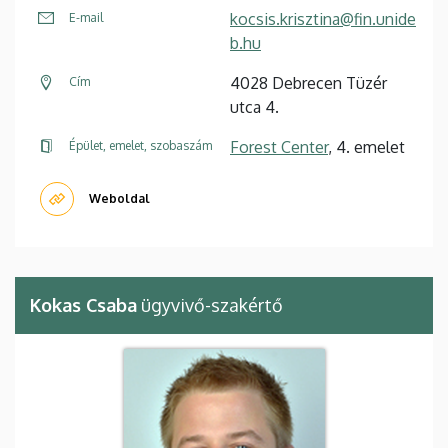
kocsis.krisztina@fin.unide
E-mail
b.hu
4028 Debrecen Tüzér
Cím
utca 4.
Forest Center
, 4. emelet
Épület, emelet, szobaszám
Weboldal
Kokas Csaba
ügyvivő-szakértő