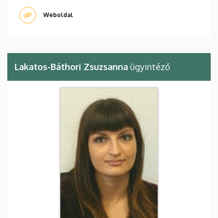
Weboldal
Lakatos-Báthori Zsuzsanna
ügyintéző