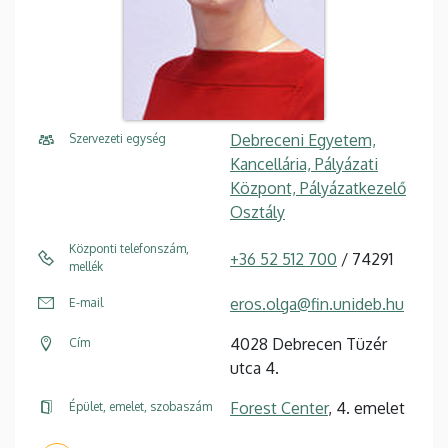
Debreceni Egyetem,
Szervezeti egység
Kancellária, Pályázati
Központ, Pályázatkezelő
Osztály
Központi telefonszám,
+36 52 512 700
/ 74291
mellék
eros.olga@fin.unideb.hu
E-mail
4028 Debrecen Tüzér
Cím
utca 4.
Forest Center
, 4. emelet
Épület, emelet, szobaszám