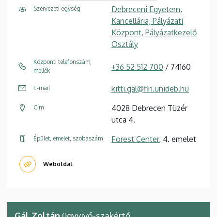
Debreceni Egyetem,
Szervezeti egység
Kancellária, Pályázati
Központ, Pályázatkezelő
Osztály
Központi telefonszám,
+36 52 512 700
/ 74160
mellék
kitti.gal@fin.unideb.hu
E-mail
4028 Debrecen Tüzér
Cím
utca 4.
Forest Center
, 4. emelet
Épület, emelet, szobaszám
Weboldal
Gál Zoltán
ügyvivő-szakértő