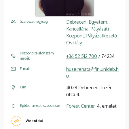
Debreceni Egyetem,
Szervezeti egység
Kancellária, Pályázati
Központ, Pályázatkezelő
Osztály
Központi telefonszám,
+36 52 512 700
/ 74234
mellék
huse.renata@fin.unideb.h
E-mail
u
4028 Debrecen Tüzér
Cím
utca 4.
Forest Center
, 4. emelet
Épület, emelet, szobaszám
Weboldal