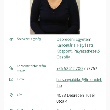
Debreceni Egyetem,
Szervezeti egység
Kancellária, Pályázati
Központ, Pályázatkezelő
Osztály
Központi telefonszám,
+36 52 512 700
/ 73757
mellék
harsanyi.ildiko@fin.unideb
E-mail
.hu
4028 Debrecen Tüzér
Cím
utca 4.