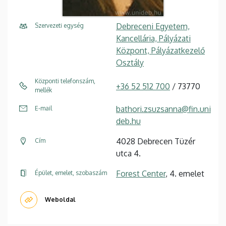
Debreceni Egyetem,
Szervezeti egység
Kancellária, Pályázati
Központ, Pályázatkezelő
Osztály
Központi telefonszám,
+36 52 512 700
/ 73770
mellék
bathori.zsuzsanna@fin.uni
E-mail
deb.hu
4028 Debrecen Tüzér
Cím
utca 4.
Forest Center
, 4. emelet
Épület, emelet, szobaszám
Weboldal