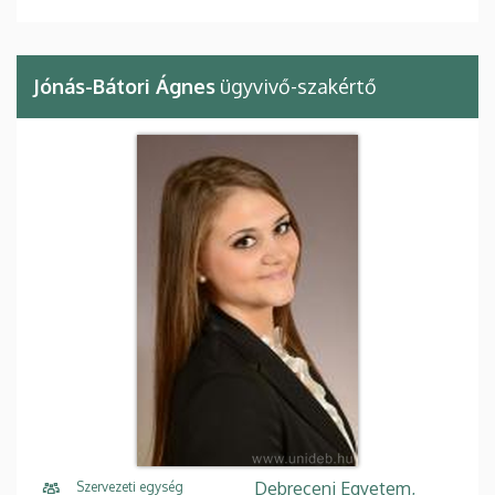
Jónás-Bátori Ágnes
ügyvivő-szakértő
Debreceni Egyetem,
Szervezeti egység