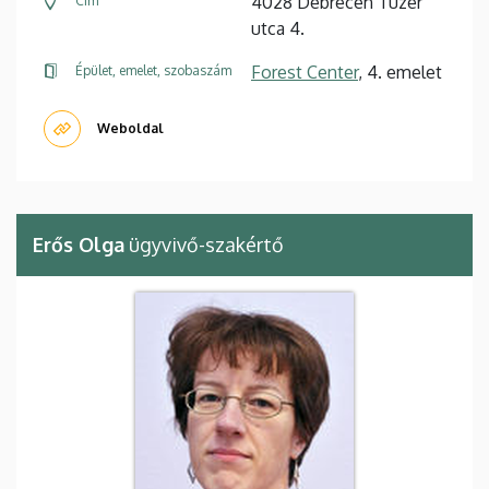
4028 Debrecen Tüzér
Cím
utca 4.
Forest Center
, 4. emelet
Épület, emelet, szobaszám
Weboldal
Erős Olga
ügyvivő-szakértő