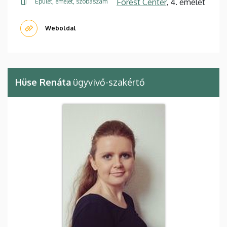
Forest Center
, 4. emelet
Épület, emelet, szobaszám
Weboldal
Hüse Renáta
ügyvivő-szakértő