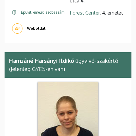
utca 4.
Forest Center
, 4. emelet
Épület, emelet, szobaszám
Weboldal
Hamzáné Harsányi Ildikó
ügyvivő-szakértő
(Jelenleg GYES-en van)