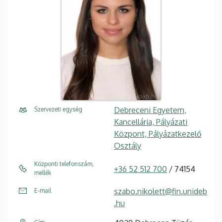
Debreceni Egyetem,
Szervezeti egység
Kancellária, Pályázati
Központ, Pályázatkezelő
Osztály
Központi telefonszám,
+36 52 512 700
/ 74154
mellék
szabo.nikolett@fin.unideb
E-mail
.hu