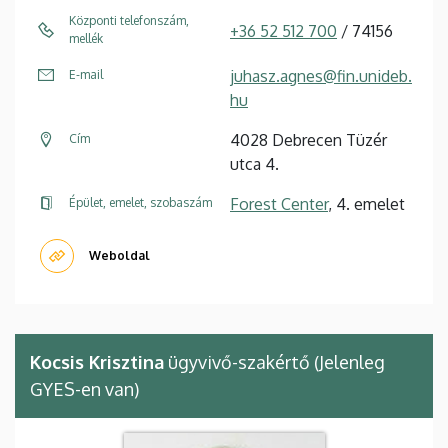
Központi telefonszám,
+36 52 512 700
/ 74156
mellék
juhasz.agnes@fin.unideb.
E-mail
hu
4028 Debrecen Tüzér
Cím
utca 4.
Forest Center
, 4. emelet
Épület, emelet, szobaszám
Weboldal
Kocsis Krisztina
ügyvivő-szakértő (Jelenleg
GYES-en van)