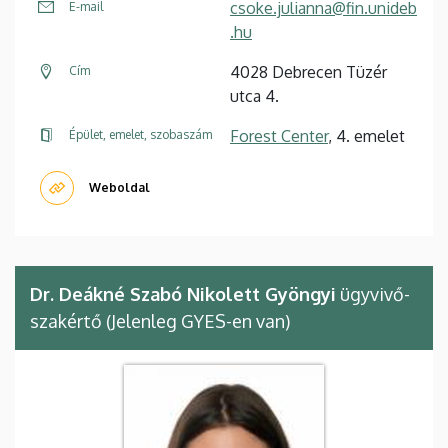
csoke.julianna@fin.unideb
E-mail
.hu
4028 Debrecen Tüzér
Cím
utca 4.
Forest Center
, 4. emelet
Épület, emelet, szobaszám
Weboldal
Dr. Deákné Szabó Nikolett Gyöngyi
ügyvivő-
szakértő (Jelenleg GYES-en van)