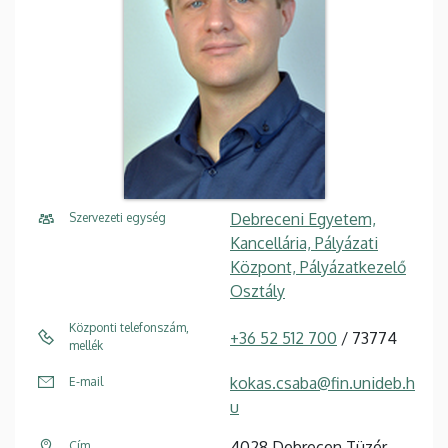
Debreceni Egyetem,
Szervezeti egység
Kancellária, Pályázati
Központ, Pályázatkezelő
Osztály
Központi telefonszám,
+36 52 512 700
/ 73774
mellék
kokas.csaba@fin.unideb.h
E-mail
u
4028 Debrecen Tüzér
Cím