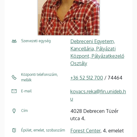
Debreceni Egyetem,
Szervezeti egység
Kancellária, Pályázati
Központ, Pályázatkezelő
Osztály
Központi telefonszám,
+36 52 512 700
/ 74464
mellék
kovacs.reka@fin.unideb.h
E-mail
u
4028 Debrecen Tüzér
Cím
utca 4.
Forest Center
, 4. emelet
Épület, emelet, szobaszám