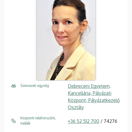
Debreceni Egyetem,
Szervezeti egység
Kancellária, Pályázati
Központ, Pályázatkezelő
Osztály
Központi telefonszám,
+36 52 512 700
/ 74276
mellék