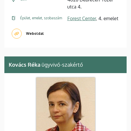
utca 4.
Forest Center
, 4. emelet
Épület, emelet, szobaszám
Weboldal
Kovács Réka
ügyvivő-szakértő