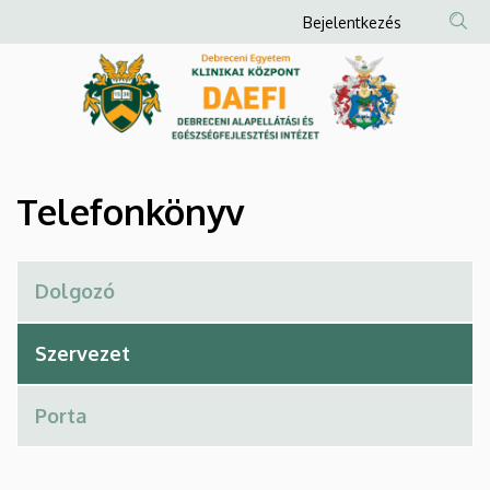
Telefonkönyv
Ugrás
Anonim
Bejelentkezés
a
Felhasználói
|
tartalomra
fiók
Debreceni
menüje
Alapellátási
és
Telefonkönyv
Egészségfejlesztési
Intézet