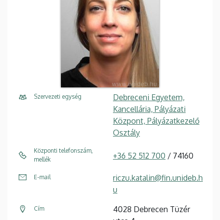
Debreceni Egyetem,
Szervezeti egység
Kancellária, Pályázati
Központ, Pályázatkezelő
Osztály
Központi telefonszám,
+36 52 512 700
/ 74160
mellék
riczu.katalin@fin.unideb.h
E-mail
u
4028 Debrecen Tüzér
Cím