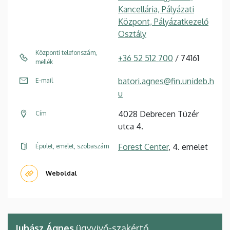
Kancellária, Pályázati
Központ, Pályázatkezelő
Osztály
Központi telefonszám,
+36 52 512 700
/ 74161
mellék
batori.agnes@fin.unideb.h
E-mail
u
4028 Debrecen Tüzér
Cím
utca 4.
Forest Center
, 4. emelet
Épület, emelet, szobaszám
Weboldal
Juhász Ágnes
ügyvivő-szakértő