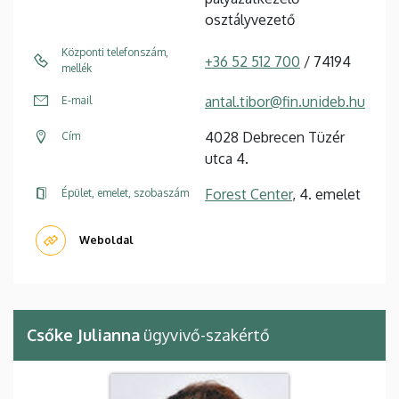
osztályvezető
Központi telefonszám,
+36 52 512 700
/ 74194
mellék
antal.tibor@fin.unideb.hu
E-mail
4028 Debrecen Tüzér
Cím
utca 4.
Forest Center
, 4. emelet
Épület, emelet, szobaszám
Weboldal
Csőke Julianna
ügyvivő-szakértő