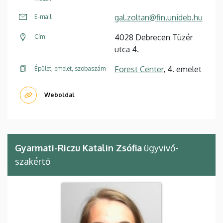
gal.zoltan@fin.unideb.hu
E-mail
4028 Debrecen Tüzér
Cím
utca 4.
Forest Center
, 4. emelet
Épület, emelet, szobaszám
Weboldal
Gyarmati-Riczu Katalin Zsófia
ügyvivő-
szakértő