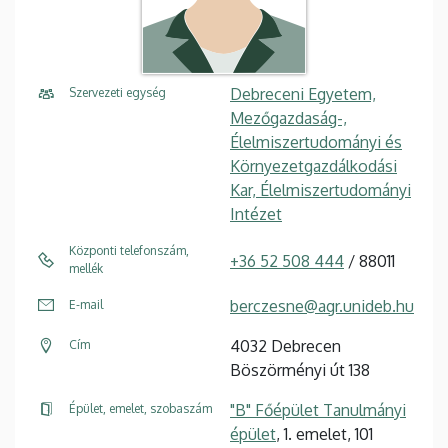
Debreceni Egyetem,
Szervezeti egység
Mezőgazdaság-,
Élelmiszertudományi és
Környezetgazdálkodási
Kar, Élelmiszertudományi
Intézet
Központi telefonszám,
+36 52 508 444
/ 88011
mellék
berczesne@agr.unideb.hu
E-mail
4032 Debrecen
Cím
Böszörményi út 138
"B" Főépület Tanulmányi
Épület, emelet, szobaszám
épület
, 1. emelet, 101