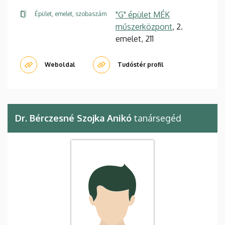
"G" épület MÉK
Épület, emelet, szobaszám
műszerközpont
, 2.
emelet, 211
Weboldal
Tudóstér profil
Dr. Bérczesné Szojka Anikó
tanársegéd