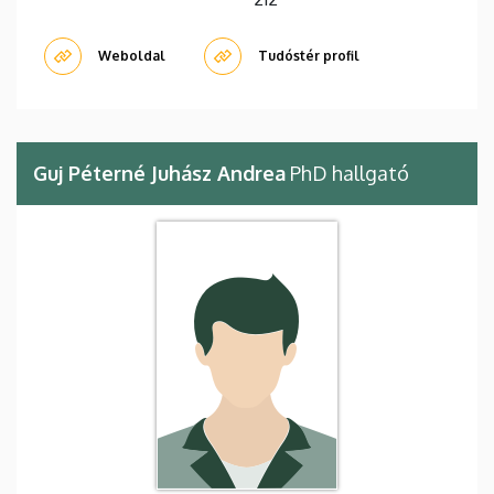
Weboldal
Tudóstér profil
Guj Péterné Juhász Andrea
PhD hallgató