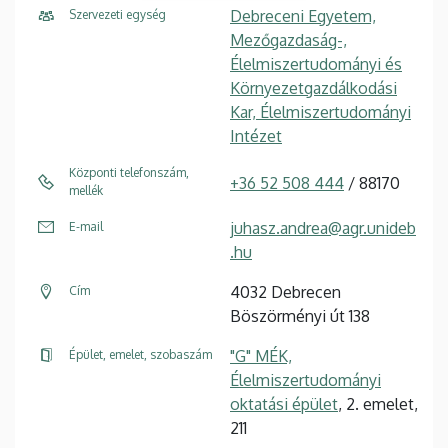
Debreceni Egyetem,
Szervezeti egység
Mezőgazdaság-,
Élelmiszertudományi és
Környezetgazdálkodási
Kar, Élelmiszertudományi
Intézet
Központi telefonszám,
+36 52 508 444
/ 88170
mellék
juhasz.andrea@agr.unideb
E-mail
.hu
4032 Debrecen
Cím
Böszörményi út 138
"G" MÉK,
Épület, emelet, szobaszám
Élelmiszertudományi
oktatási épület
, 2. emelet,
211