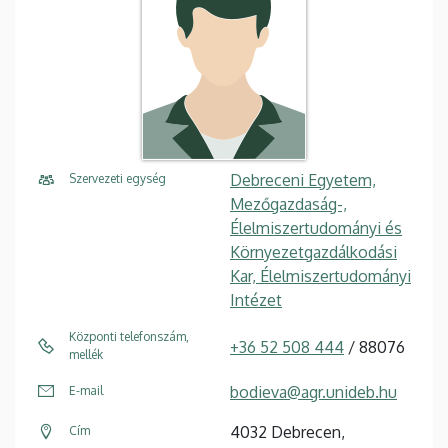
Debreceni Egyetem,
Szervezeti egység
Mezőgazdaság-,
Élelmiszertudományi és
Környezetgazdálkodási
Kar, Élelmiszertudományi
Intézet
Központi telefonszám,
+36 52 508 444
/ 88076
mellék
bodieva@agr.unideb.hu
E-mail
4032 Debrecen,
Cím