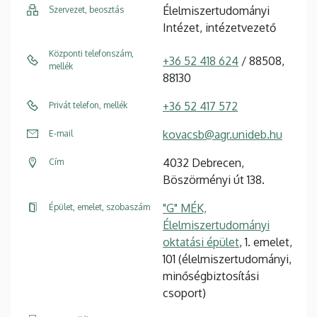
Élelmiszertudományi
Szervezet, beosztás
Intézet, intézetvezető
Központi telefonszám,
+36 52 418 624
/ 88508,
mellék
88130
+36 52 417 572
Privát telefon, mellék
kovacsb@agr.unideb.hu
E-mail
4032 Debrecen,
Cím
Böszörményi út 138.
"G" MÉK,
Épület, emelet, szobaszám
Élelmiszertudományi
oktatási épület
, 1. emelet,
101 (élelmiszertudományi,
minőségbiztosítási
csoport)