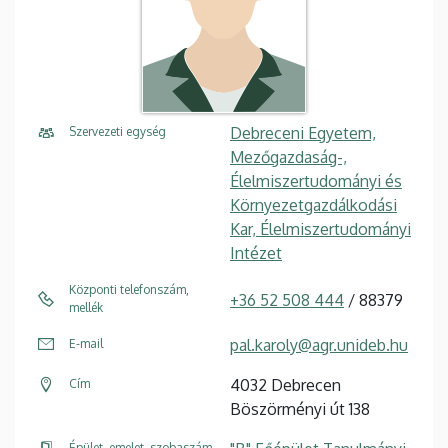
Debreceni Egyetem,
Szervezeti egység
Mezőgazdaság-,
Élelmiszertudományi és
Környezetgazdálkodási
Kar, Élelmiszertudományi
Intézet
Központi telefonszám,
+36 52 508 444
/ 88379
mellék
pal.karoly@agr.unideb.hu
E-mail
4032 Debrecen
Cím
Böszörményi út 138
Épület, emelet, szobaszám