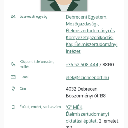
Debreceni Egyetem,
Szervezeti egység
Mezőgazdaság-,
Élelmiszertudományi és
Környezetgazdálkodási
Kar, Élelmiszertudományi
Intézet
Központi telefonszám,
+36 52 508 444
/ 88130
mellék
elek@scienceport.hu
E-mail
4032 Debrecen
Cím
Böszörményi út 138
"G" MÉK,
Épület, emelet, szobaszám
Élelmiszertudományi
oktatási épület
, 2. emelet,
212