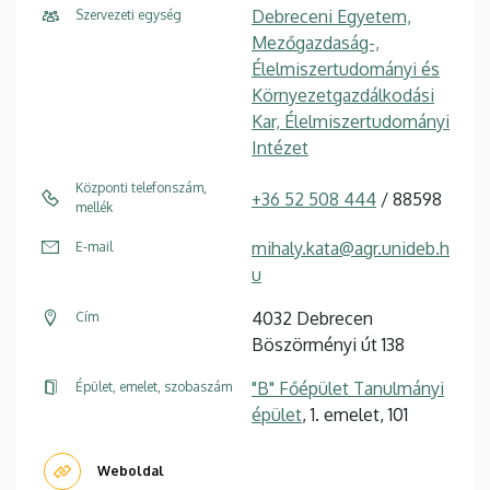
Debreceni Egyetem,
Szervezeti egység
Mezőgazdaság-,
Élelmiszertudományi és
Környezetgazdálkodási
Kar, Élelmiszertudományi
Intézet
Központi telefonszám,
+36 52 508 444
/ 88598
mellék
mihaly.kata@agr.unideb.h
E-mail
u
4032 Debrecen
Cím
Böszörményi út 138
"B" Főépület Tanulmányi
Épület, emelet, szobaszám
épület
, 1. emelet, 101
Weboldal