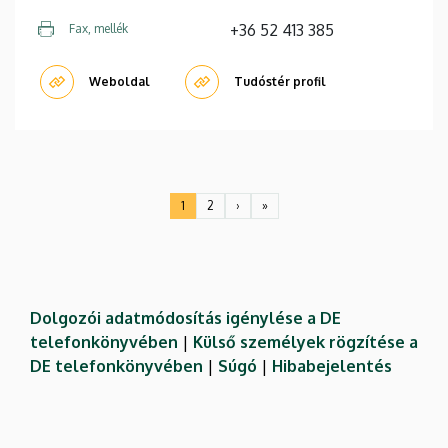
+36 52 413 385
Fax, mellék
Weboldal
Tudóstér profil
Oldalszámozás
1
2
›
»
Jelenlegi
Oldal
Következő
Utolsó
oldal
oldal
oldal
Dolgozói adatmódosítás igénylése a DE
telefonkönyvében
|
Külső személyek rögzítése a
DE telefonkönyvében
|
Súgó
|
Hibabejelentés