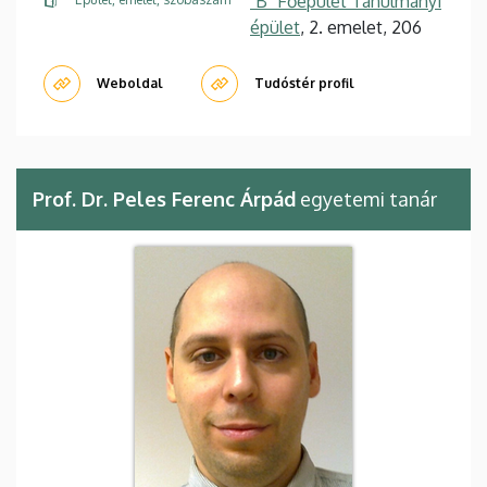
"B" Főépület Tanulmányi
épület
, 2. emelet, 206
Weboldal
Tudóstér profil
Prof. Dr. Peles Ferenc Árpád
egyetemi tanár