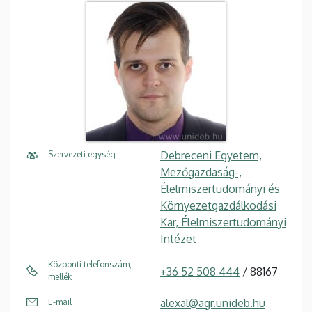
Debreceni Egyetem,
Szervezeti egység
Mezőgazdaság-,
Élelmiszertudományi és
Környezetgazdálkodási
Kar, Élelmiszertudományi
Intézet
Központi telefonszám,
+36 52 508 444
/ 88167
mellék
alexal@agr.unideb.hu
E-mail