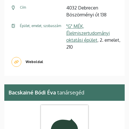
4032 Debrecen
Cím
Böszörményi út 138
"G" MÉK,
Épület, emelet, szobaszám
Élelmiszertudományi
oktatási épület
, 2. emelet,
210
Weboldal
Bacskainé Bódi Éva
tanársegéd