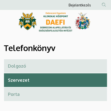
Telefonkönyv
Ugrás
Anonim
Bejelentkezés
a
Felhasználói
|
tartalomra
fiók
Debreceni
menüje
Alapellátási
és
Telefonkönyv
Egészségfejlesztési
Intézet