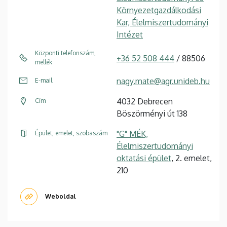
Környezetgazdálkodási
Kar, Élelmiszertudományi
Intézet
Központi telefonszám,
+36 52 508 444
/ 88506
mellék
nagy.mate@agr.unideb.hu
E-mail
4032 Debrecen
Cím
Böszörményi út 138
"G" MÉK,
Épület, emelet, szobaszám
Élelmiszertudományi
oktatási épület
, 2. emelet,
210
Weboldal