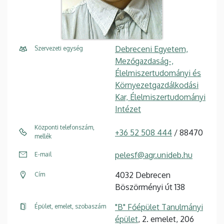
Debreceni Egyetem,
Szervezeti egység
Mezőgazdaság-,
Élelmiszertudományi és
Környezetgazdálkodási
Kar, Élelmiszertudományi
Intézet
Központi telefonszám,
+36 52 508 444
/ 88470
mellék
pelesf@agr.unideb.hu
E-mail
4032 Debrecen
Cím
Böszörményi út 138
"B" Főépület Tanulmányi
Épület, emelet, szobaszám
épület
, 2. emelet, 206