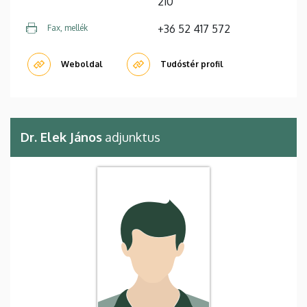
210
+36 52 417 572
Fax, mellék
Weboldal
Tudóstér profil
Dr. Elek János
adjunktus