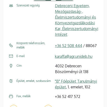
Debreceni Egyetem,
Szervezeti egység
Mezőgazdaság-,
Élelmiszertudományi és
Környezetgazdálkodási
Kar, Élelmiszertudományi
Intézet
Központi telefonszám,
+36 52 508 444
/ 88067
mellék
karaffa@agr.unideb.hu
E-mail
4032 Debrecen
Cím
Böszörményi út 138
"B" Főépület Tanulmányi
Épület, emelet, szobaszám
épület
, 1. emelet, 102
+36 52 417 572
Fax, mellék