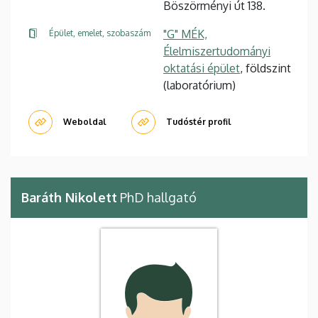
Böszörményi út 138.
"G" MÉK,
Épület, emelet, szobaszám
Élelmiszertudományi
oktatási épület
, földszint
(laboratórium)
Weboldal
Tudóstér profil
Baráth Nikolett
PhD hallgató