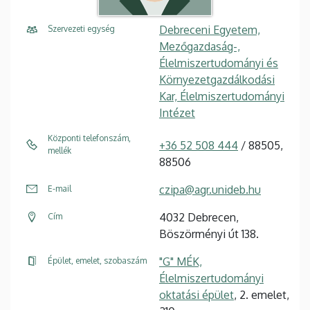
Debreceni Egyetem,
Szervezeti egység
Mezőgazdaság-,
Élelmiszertudományi és
Környezetgazdálkodási
Kar, Élelmiszertudományi
Intézet
Központi telefonszám,
+36 52 508 444
/ 88505,
mellék
88506
czipa@agr.unideb.hu
E-mail
4032 Debrecen,
Cím
Böszörményi út 138.
"G" MÉK,
Épület, emelet, szobaszám
Élelmiszertudományi
oktatási épület
, 2. emelet,