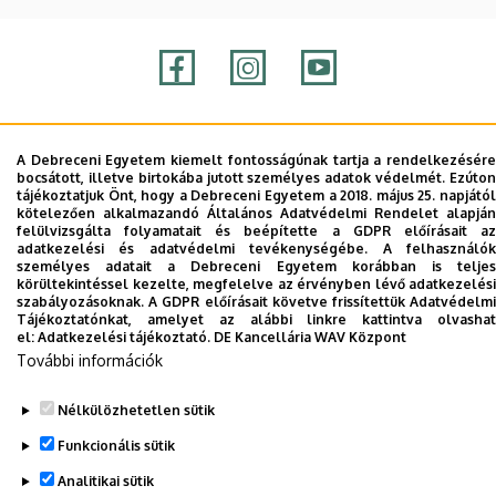
Adatvédelem
Adatvédelem
A Debreceni Egyetem kiemelt fontosságúnak tartja a rendelkezésére
bocsátott, illetve birtokába jutott személyes adatok védelmét. Ezúton
tájékoztatjuk Önt, hogy a Debreceni Egyetem a 2018. május 25. napjától
Szerzői jog © 2026 Unideb
kötelezően alkalmazandó Általános Adatvédelmi Rendelet alapján
felülvizsgálta folyamatait és beépítette a GDPR előírásait az
adatkezelési és adatvédelmi tevékenységébe. A felhasználók
személyes adatait a Debreceni Egyetem korábban is teljes
körültekintéssel kezelte, megfelelve az érvényben lévő adatkezelési
szabályozásoknak. A GDPR előírásait követve frissítettük Adatvédelmi
Tájékoztatónkat, amelyet az alábbi linkre kattintva olvashat
el:
Adatkezelési tájékoztató.
DE Kancellária WAV Központ
További információk
Nélkülözhetetlen sütik
Funkcionális sütik
Analitikai sütik