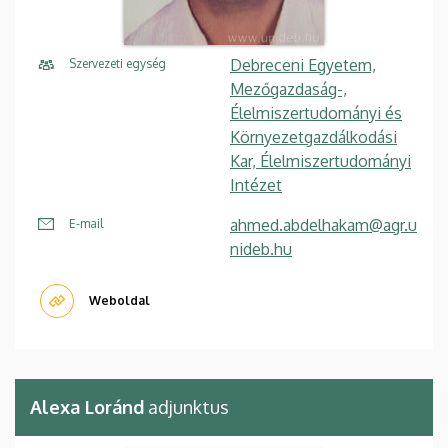
Debreceni Egyetem,
Szervezeti egység
Mezőgazdaság-,
Élelmiszertudományi és
Környezetgazdálkodási
Kar, Élelmiszertudományi
Intézet
ahmed.abdelhakam@agr.u
E-mail
nideb.hu
Weboldal
Alexa Loránd
adjunktus