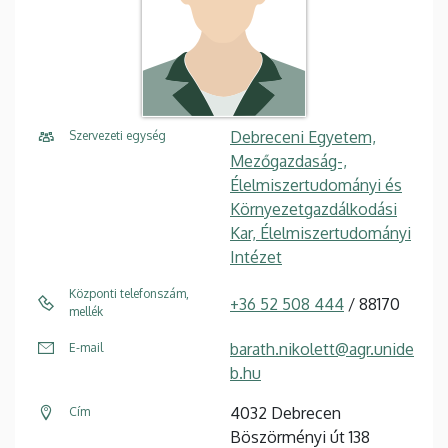
Debreceni Egyetem,
Szervezeti egység
Mezőgazdaság-,
Élelmiszertudományi és
Környezetgazdálkodási
Kar, Élelmiszertudományi
Intézet
Központi telefonszám,
+36 52 508 444
/ 88170
mellék
barath.nikolett@agr.unide
E-mail
b.hu
4032 Debrecen
Cím
Böszörményi út 138