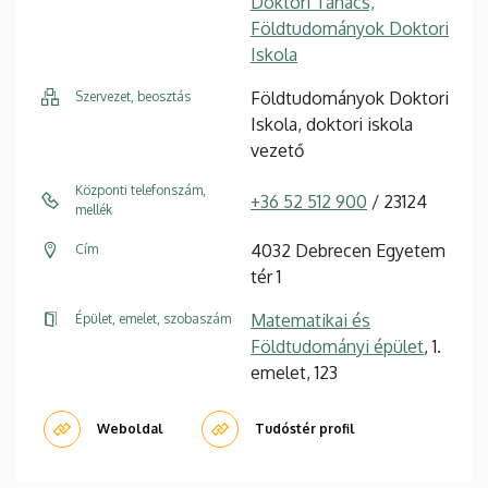
Doktori Tanács,
Földtudományok Doktori
Iskola
Földtudományok Doktori
Szervezet, beosztás
Iskola, doktori iskola
vezető
Központi telefonszám,
+36 52 512 900
/ 23124
mellék
4032 Debrecen Egyetem
Cím
tér 1
Matematikai és
Épület, emelet, szobaszám
Földtudományi épület
, 1.
emelet, 123
Weboldal
Tudóstér profil