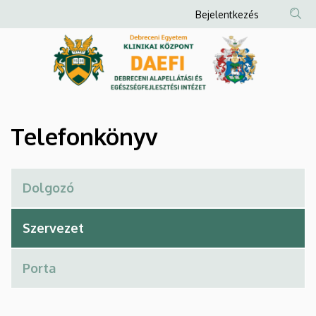
Telefonkönyv
Ugrás
Anonim
Bejelentkezés
a
Felhasználói
|
tartalomra
fiók
Debreceni
menüje
Alapellátási
és
Telefonkönyv
Egészségfejlesztési
Intézet