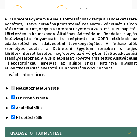
Weboldal
Tudóstér profil
A Debreceni Egyetem kiemelt fontosságúnak tartja a rendelkezésére
bocsátott, illetve birtokába jutott személyes adatok védelmét. Ezúton
tájékoztatjuk Önt, hogy a Debreceni Egyetem a 2018. május 25. napjától
kötelezően alkalmazandó Általános Adatvédelmi Rendelet alapján
felülvizsgálta folyamatait és beépítette a GDPR előírásait az
adatkezelési és adatvédelmi tevékenységébe. A felhasználók
Dolgozói adatmódosítás igénylése a DE
személyes adatait a Debreceni Egyetem korábban is teljes
körültekintéssel kezelte, megfelelve az érvényben lévő adatkezelési
telefonkönyvében
|
Külső személyek rögzítése a
szabályozásoknak. A GDPR előírásait követve frissítettük Adatvédelmi
DE telefonkönyvében
|
Súgó
|
Hibabejelentés
Tájékoztatónkat, amelyet az alábbi linkre kattintva olvashat
el:
Adatkezelési tájékoztató.
DE Kancellária WAV Központ
További információk
Nélkülözhetetlen sütik
Funkcionális sütik
Analitikai sütik
Hirdetési sütik
Adatvédelem
Adatvédelem
KIVÁLASZTOTTAK MENTÉSE
WITHDRAW CONSENT