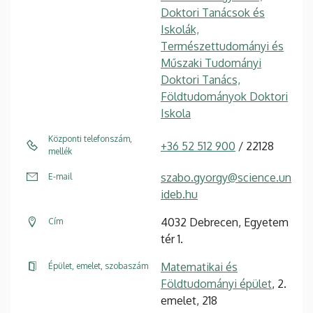
Doktori Tanácsok és
Iskolák,
Természettudományi és
Műszaki Tudományi
Doktori Tanács,
Földtudományok Doktori
Iskola
Központi telefonszám,
+36 52 512 900
/ 22128
mellék
szabo.gyorgy@science.un
E-mail
ideb.hu
4032 Debrecen, Egyetem
Cím
tér 1.
Matematikai és
Épület, emelet, szobaszám
Földtudományi épület
, 2.
emelet, 218