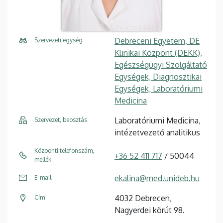
Debreceni Egyetem, DE
Szervezeti egység
Klinikai Központ (DEKK),
Egészségügyi Szolgáltató
Egységek, Diagnosztikai
Egységek, Laboratóriumi
Medicina
Laboratóriumi Medicina,
Szervezet, beosztás
intézetvezető analitikus
Központi telefonszám,
+36 52 411 717
/ 50044
mellék
ekalina@med.unideb.hu
E-mail
4032 Debrecen,
Cím
Nagyerdei körút 98.