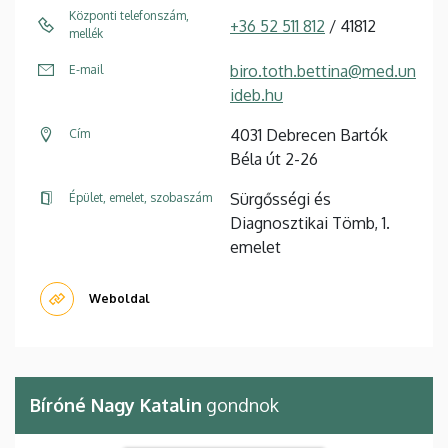
Központi telefonszám,
+36 52 511 812
/ 41812
mellék
biro.toth.bettina@med.un
E-mail
ideb.hu
4031 Debrecen Bartók
Cím
Béla út 2-26
Sürgősségi és
Épület, emelet, szobaszám
Diagnosztikai Tömb, 1.
emelet
Weboldal
Bíróné Nagy Katalin
gondnok