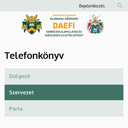
Telefonkönyv
Ugrás
Anonim
Bejelentkezés
a
Felhasználói
|
tartalomra
fiók
Debreceni
menüje
Alapellátási
és
Telefonkönyv
Egészségfejlesztési
Intézet