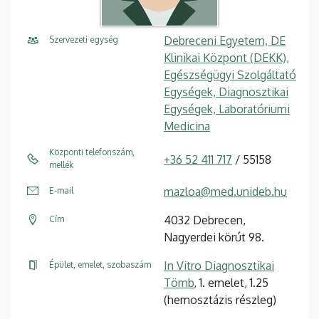
Debreceni Egyetem, DE
Szervezeti egység
Klinikai Központ (DEKK),
Egészségügyi Szolgáltató
Egységek, Diagnosztikai
Egységek, Laboratóriumi
Medicina
Központi telefonszám,
+36 52 411 717
/ 55158
mellék
mazloa@med.unideb.hu
E-mail
4032 Debrecen,
Cím
Nagyerdei körút 98.
In Vitro Diagnosztikai
Épület, emelet, szobaszám
Tömb
, 1. emelet, 1.25
(hemosztázis részleg)