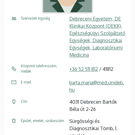
Debreceni Egyetem, DE
Szervezeti egység
Klinikai Központ (DEKK),
Egészségügyi Szolgáltató
Egységek, Diagnosztikai
Egységek, Laboratóriumi
Medicina
Központi telefonszám,
+36 52 511 812
/ 41812
mellék
barta.maria@med.unideb.
E-mail
hu
4031 Debrecen Bartók
Cím
Béla út 2-26
Sürgősségi és
Épület, emelet, szobaszám
Diagnosztikai Tömb, 1.