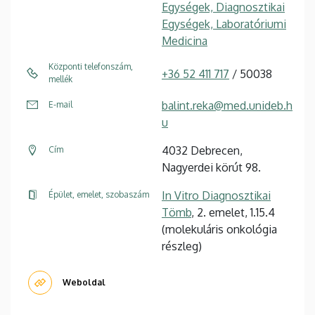
Egységek, Diagnosztikai
Egységek, Laboratóriumi
Medicina
Központi telefonszám,
+36 52 411 717
/ 50038
mellék
balint.reka@med.unideb.h
E-mail
u
4032 Debrecen,
Cím
Nagyerdei körút 98.
In Vitro Diagnosztikai
Épület, emelet, szobaszám
Tömb
, 2. emelet, 1.15.4
(molekuláris onkológia
részleg)
Weboldal