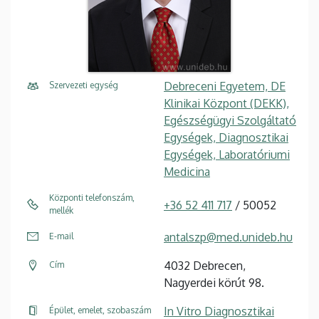
Debreceni Egyetem, DE
Szervezeti egység
Klinikai Központ (DEKK),
Egészségügyi Szolgáltató
Egységek, Diagnosztikai
Egységek, Laboratóriumi
Medicina
Központi telefonszám,
+36 52 411 717
/ 50052
mellék
antalszp@med.unideb.hu
E-mail
4032 Debrecen,
Cím
Nagyerdei körút 98.
In Vitro Diagnosztikai
Épület, emelet, szobaszám