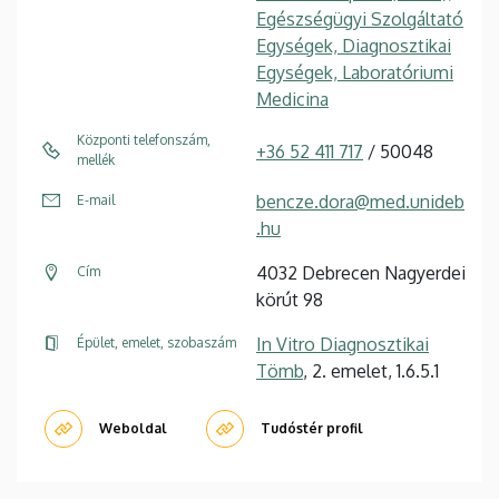
Egészségügyi Szolgáltató
Egységek, Diagnosztikai
Egységek, Laboratóriumi
Medicina
Központi telefonszám,
+36 52 411 717
/ 50048
mellék
bencze.dora@med.unideb
E-mail
.hu
4032 Debrecen Nagyerdei
Cím
körút 98
In Vitro Diagnosztikai
Épület, emelet, szobaszám
Tömb
, 2. emelet, 1.6.5.1
Weboldal
Tudóstér profil