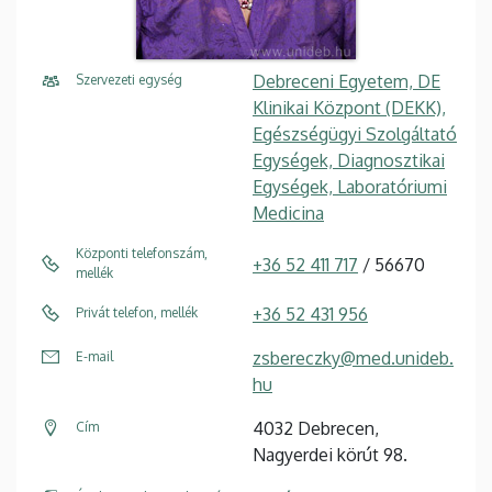
Debreceni Egyetem, DE
Szervezeti egység
Klinikai Központ (DEKK),
Egészségügyi Szolgáltató
Egységek, Diagnosztikai
Egységek, Laboratóriumi
Medicina
Központi telefonszám,
+36 52 411 717
/ 56670
mellék
+36 52 431 956
Privát telefon, mellék
zsbereczky@med.unideb.
E-mail
hu
4032 Debrecen,
Cím
Nagyerdei körút 98.