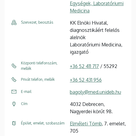
Egységek, Laboratóriumi
Medicina
KK Elnöki Hivatal,
Szervezet, beosztás
diagnosztikáért felelős
alelnök
Laboratóriumi Medicina,
igazgató
Központi telefonszám,
+36 52 411 717
/ 55292
mellék
+36 52 431 956
Privát telefon, mellék
bagoly@med.unideb.hu
E-mail
4032 Debrecen,
Cím
Nagyerdei körút 98.
Elméleti Tömb
, 7. emelet,
Épület, emelet, szobaszám
705