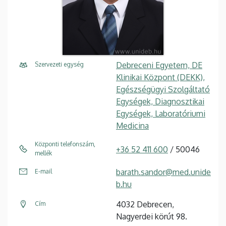
Debreceni Egyetem, DE
Szervezeti egység
Klinikai Központ (DEKK),
Egészségügyi Szolgáltató
Egységek, Diagnosztikai
Egységek, Laboratóriumi
Medicina
Központi telefonszám,
+36 52 411 600
/ 50046
mellék
barath.sandor@med.unide
E-mail
b.hu
4032 Debrecen,
Cím
Nagyerdei körút 98.