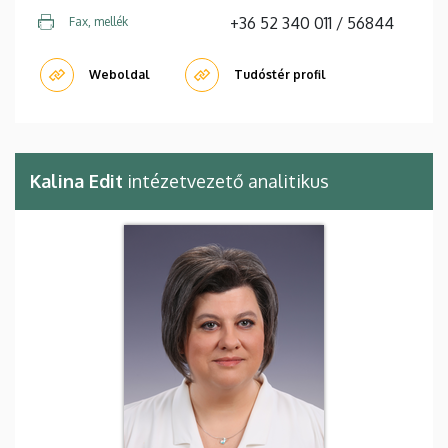
+36 52 340 011 / 56844
Fax, mellék
Weboldal
Tudóstér profil
Kalina Edit
intézetvezető analitikus