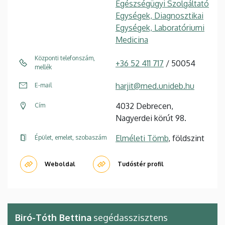
Egészségügyi Szolgáltató
Egységek, Diagnosztikai
Egységek, Laboratóriumi
Medicina
Központi telefonszám,
+36 52 411 717
/ 50054
mellék
harjit@med.unideb.hu
E-mail
4032 Debrecen,
Cím
Nagyerdei körút 98.
Elméleti Tömb
, földszint
Épület, emelet, szobaszám
Weboldal
Tudóstér profil
Biró-Tóth Bettina
segédasszisztens