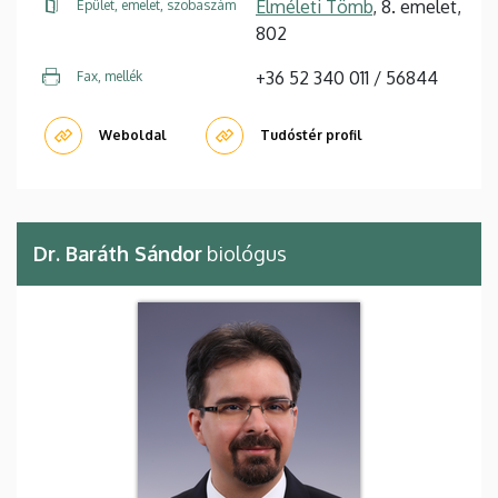
Elméleti Tömb
, 8. emelet,
Épület, emelet, szobaszám
802
+36 52 340 011 / 56844
Fax, mellék
Weboldal
Tudóstér profil
Dr. Baráth Sándor
biológus