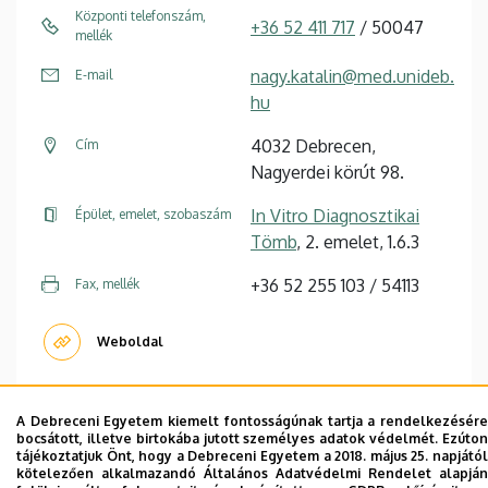
Központi telefonszám,
+36 52 411 717
/ 50047
mellék
nagy.katalin@med.unideb.
E-mail
hu
4032 Debrecen,
Cím
Nagyerdei körút 98.
In Vitro Diagnosztikai
Épület, emelet, szobaszám
Tömb
, 2. emelet, 1.6.3
+36 52 255 103 / 54113
Fax, mellék
Weboldal
A Debreceni Egyetem kiemelt fontosságúnak tartja a rendelkezésére
Oldalszámozás
bocsátott, illetve birtokába jutott személyes adatok védelmét. Ezúton
tájékoztatjuk Önt, hogy a Debreceni Egyetem a 2018. május 25. napjától
kötelezően alkalmazandó Általános Adatvédelmi Rendelet alapján
…
1
2
3
4
5
6
7
8
9
›
»
Jelenlegi
Oldal
Oldal
Oldal
Oldal
Oldal
Oldal
Oldal
Oldal
Következő
Utolsó