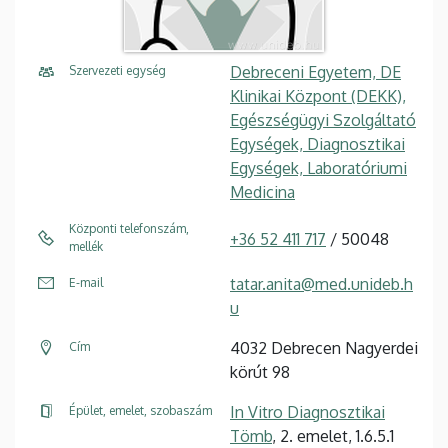
Debreceni Egyetem, DE
Szervezeti egység
Klinikai Központ (DEKK),
Egészségügyi Szolgáltató
Egységek, Diagnosztikai
Egységek, Laboratóriumi
Medicina
Központi telefonszám,
+36 52 411 717
/ 50048
mellék
tatar.anita@med.unideb.h
E-mail
u
4032 Debrecen Nagyerdei
Cím
körút 98
In Vitro Diagnosztikai
Épület, emelet, szobaszám
Tömb
, 2. emelet, 1.6.5.1