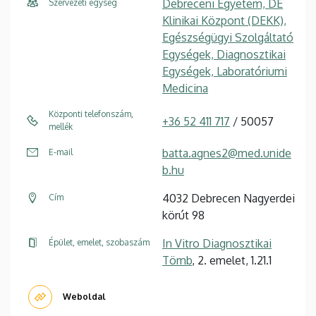
Debreceni Egyetem, DE
Szervezeti egység
Klinikai Központ (DEKK),
Egészségügyi Szolgáltató
Egységek, Diagnosztikai
Egységek, Laboratóriumi
Medicina
Központi telefonszám,
+36 52 411 717
/ 50057
mellék
batta.agnes2@med.unide
E-mail
b.hu
4032 Debrecen Nagyerdei
Cím
körút 98
In Vitro Diagnosztikai
Épület, emelet, szobaszám
Tömb
, 2. emelet, 1.21.1
Weboldal