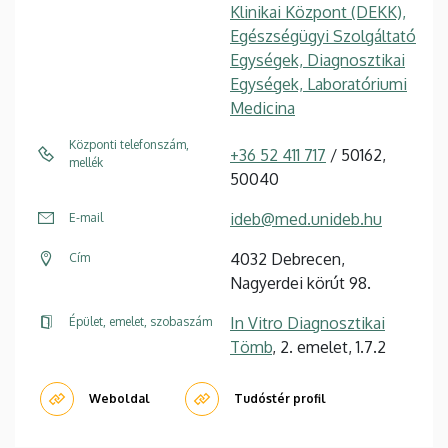
Klinikai Központ (DEKK),
Egészségügyi Szolgáltató
Egységek, Diagnosztikai
Egységek, Laboratóriumi
Medicina
Központi telefonszám,
+36 52 411 717
/ 50162,
mellék
50040
ideb@med.unideb.hu
E-mail
4032 Debrecen,
Cím
Nagyerdei körút 98.
In Vitro Diagnosztikai
Épület, emelet, szobaszám
Tömb
, 2. emelet, 1.7.2
Weboldal
Tudóstér profil