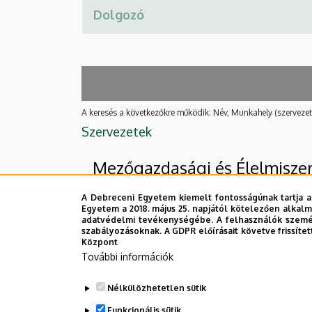
A keresés a következőkre működik: Név, Munkahely (szervezet
Szervezetek
Mezőgazdasági és Élelmiszeri
A Debreceni Egyetem kiemelt fontosságúnak tartja a
Egyetem a 2018. május 25. napjától kötelezően alkalm
Felettes szervezeti egységek
adatvédelmi tevékenységébe. A felhasználók személ
szabályozásoknak. A GDPR előírásait követve frissítet
Debreceni Egyetem
Központ
További információk
Mezőgazdaság-, Élelmiszertudományi 
Nélkülözhetetlen sütik
Nincs találat.
Funkcionális sütik