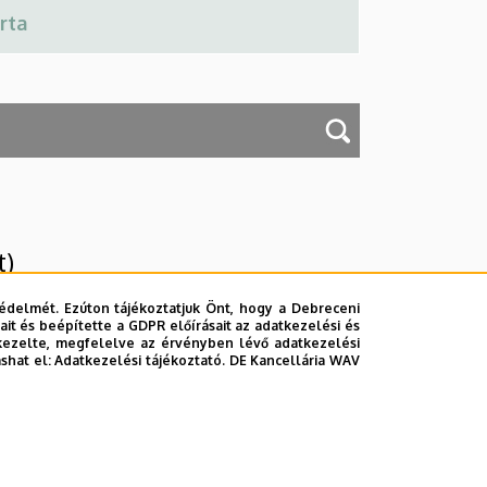
t)
édelmét. Ezúton tájékoztatjuk Önt, hogy a Debreceni
it és beépítette a GDPR előírásait az adatkezelési és
kezelte, megfelelve az érvényben lévő adatkezelési
ashat el:
Adatkezelési tájékoztató.
DE Kancellária WAV