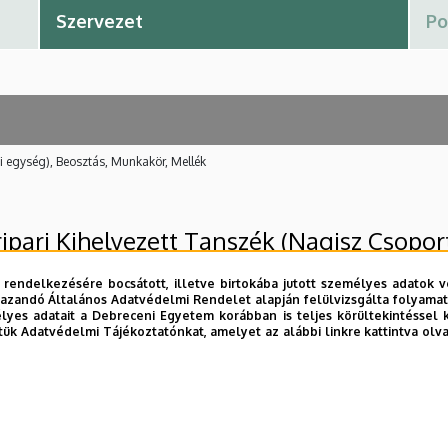
i egység), Beosztás, Munkakör, Mellék
pari Kihelyezett Tanszék (Nagisz Csopor
 rendelkezésére bocsátott, illetve birtokába jutott személyes adatok v
azandó Általános Adatvédelmi Rendelet alapján felülvizsgálta folyamata
yes adatait a Debreceni Egyetem korábban is teljes körültekintéssel 
tük Adatvédelmi Tájékoztatónkat, amelyet az alábbi linkre kattintva olv
és Környezetgazdálkodási Kar